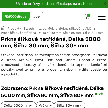
Uvedené slevy platí jen při nákupu na e-shopu
0
›
Produkty
›
Stavební řezivo
›
Prkna
›
Prkna šířkově netříděná
›
Prkna šířkově netříděná, Délka 5000 mm, Šířka 80 mm, Šířka 80+ mm
Prkna šířkově netříděná, Délka 5000
mm, Šířka 80 mm, Šířka 80+ mm
Stavební netříděná lze zakoupit na našich prodejnách Ráj dřeva
v Hradci Králové, Plzni, Ústí nad Labem, Liberci a Praze,
s možností dopravy až k vám domů; dostupnost konkrétní
položky ověříte přímo u prodejny, nebo ji vidíte uvedenou
u produktu.
Zobrazeno: Prkna šířkově netříděná, Délka
vše
5000 mm, Šířka 80 mm, Šířka 80+ mm
Délka: 5000 mm
Výška
Šířka: 80+ mm