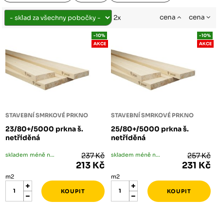
cena
cena
2x
-10%
-10%
AKCE
AKCE
STAVEBNÍ SMRKOVÉ PRKNO
STAVEBNÍ SMRKOVÉ PRKNO
23/80+/5000 prkna š.
25/80+/5000 prkna š.
netříděná
netříděná
skladem méně než 5 m2
237 Kč
skladem méně než 5 m2
257 Kč
213 Kč
231 Kč
m2
m2