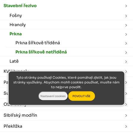
Stavební řezivo
Fošny
Hranoly
Prkna
Prkna šířkově tříděná
Prkna šířkově netříděná
Latě
KVH hranoly
Tyto stránky používají Cookies, které pomáhají zjistit, jak jsou
Palubky
stránky využívány. Abychom mohli cookies používat, musíte nám
to nejprve povolit.
Sušené a hoblované
OSB desky
Sibiřský modřín
Překližka