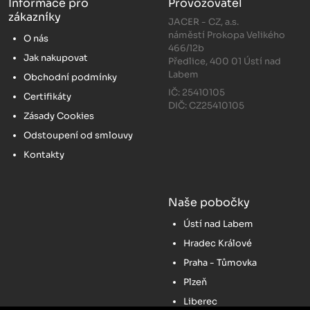
Informace pro
Provozovatel
zákazníky
JACER - CZ, a.s.
náměstí Prokopa Velikého
O nás
466/12b
Jak nakupovat
Předlice, 400 01 Ústí nad
Labem
Obchodní podmínky
IČ: 25410105
Certifikáty
DIČ: CZ25410105
Zásady Cookies
Odstoupení od smlouvy
Kontakty
Naše pobočky
Ústí nad Labem
Hradec Králové
Praha - Tůmovka
Plzeň
Liberec