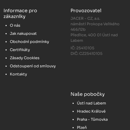
Informace pro
Provozovatel
zákazníky
JACER - CZ, a.s.
náměstí Prokopa Velikého
O nás
466/12b
Jak nakupovat
Předlice, 400 01 Ústí nad
Labem
Obchodní podmínky
IČ: 25410105
Certifikáty
DIČ: CZ25410105
Zásady Cookies
Odstoupení od smlouvy
Kontakty
Naše pobočky
Ústí nad Labem
Hradec Králové
Praha - Tůmovka
Plzeň