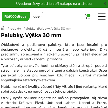
Uvedené slevy platí jen při nákupu na e-shopu
0
›
Produkty
›
Palubky
›
Palubky, Výška 30 mm
Palubky, Výška 30 mm
Obkladové a podlahové palubky, které jsou ideální pro
designové projekty, ať už v interiéru nebo exteriéru. Díky
preciznímu zpracování a hladkému povrchu přinášejí elegantní
a přirozený vzhled každému prostoru.
Tyto palubky se skvěle hodí na obklady stěn a stropů, podbití
střech, ale i na stavbu pergol, altánů a dalších konstrukcí. Jsou
perfektní volbou pro všechny, kdo hledají kvalitní materiál
s vynikajícím estetickým efektem.
Nabízíme různé kvality, včetně třídy AB, ale i jiné varianty, které
splní požadavky na náročnost vašeho projektu.
Široký výběr palubek najdete na našich prodejnách Ráj dřeva
v Hradci Králové, Plzni, Ústí nad Labem, Liberci a Praze,
s možností dopravy až k vám domů; dostupnost konkrétní