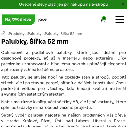
Uvedené slevy platí jen při nákupu na e-shopu
0
›
Produkty
›
Palubky
›
Palubky, Šířka 52 mm
Palubky, Šířka 52 mm
Obkladové a podlahové palubky, které jsou ideální pro
designové projekty, ať už v interiéru nebo exteriéru. Díky
preciznímu zpracování a hladkému povrchu přinášejí elegantní
a přirozený vzhled každému prostoru.
Tyto palubky se skvěle hodí na obklady stěn a stropů, podbití
střech, ale i na stavbu pergol, altánů a dalších konstrukcí. Jsou
perfektní volbou pro všechny, kdo hledají kvalitní materiál
s vynikajícím estetickým efektem.
Nabízíme různé kvality, včetně třídy AB, ale i jiné varianty, které
splní požadavky na náročnost vašeho projektu.
Široký výběr palubek najdete na našich prodejnách Ráj dřeva
v Hradci Králové, Plzni, Ústí nad Labem, Liberci a Praze,
s možností dopravy až k vám domů; dostupnost konkrétní