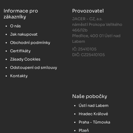
Informace pro
Provozovatel
zákazníky
JACER - CZ, a.s.
náměstí Prokopa Velikého
O nás
466/12b
Jak nakupovat
Předlice, 400 01 Ústí nad
Labem
Obchodní podmínky
IČ: 25410105
Certifikáty
DIČ: CZ25410105
Zásady Cookies
Odstoupení od smlouvy
Kontakty
Naše pobočky
Ústí nad Labem
Hradec Králové
Praha - Tůmovka
Plzeň