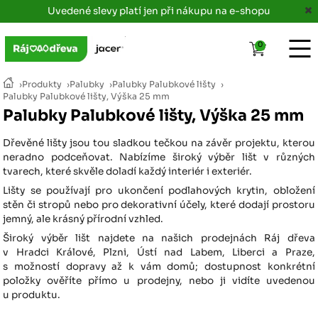
Uvedené slevy platí jen při nákupu na e-shopu
0
›
Produkty
›
Palubky
›
Palubky Palubkové lišty
›
Palubky Palubkové lišty, Výška 25 mm
Palubky Palubkové lišty, Výška 25 mm
Dřevěné lišty jsou tou sladkou tečkou na závěr projektu, kterou
neradno podceňovat. Nabízíme široký výběr lišt v různých
tvarech, které skvěle doladí každý interiér i exteriér.
Lišty se používají pro ukončení podlahových krytin, obložení
stěn či stropů nebo pro dekorativní účely, které dodají prostoru
jemný, ale krásný přírodní vzhled.
Široký výběr lišt najdete na našich prodejnách Ráj dřeva
v Hradci Králové, Plzni, Ústí nad Labem, Liberci a Praze,
s možností dopravy až k vám domů; dostupnost konkrétní
položky ověříte přímo u prodejny, nebo ji vidíte uvedenou
u produktu.