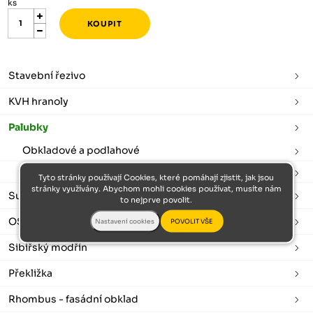
ks
Stavební řezivo
KVH hranoly
Palubky
Obkladové a podlahové
Palubkové lišty
Tyto stránky používají Cookies, které pomáhají zjistit, jak jsou
stránky využívány. Abychom mohli cookies používat, musíte nám
Sušené a hoblované
to nejprve povolit.
OSB desky
Sibiřský modřín
Překližka
Rhombus - fasádní obklad