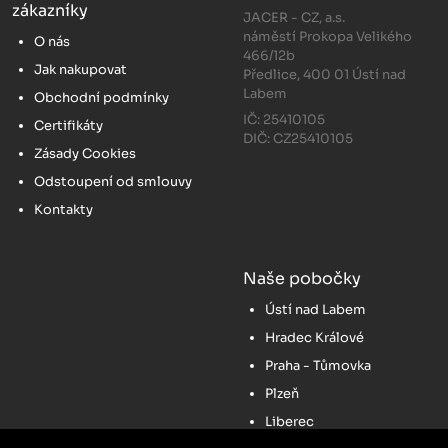
zákazníky
JACER - CZ, a.s.
náměstí Prokopa Velikého
O nás
466/12b
Jak nakupovat
Předlice, 400 01 Ústí nad
Labem
Obchodní podmínky
IČ: 25410105
Certifikáty
DIČ: CZ25410105
Zásady Cookies
Odstoupení od smlouvy
Kontakty
Naše pobočky
Ústí nad Labem
Hradec Králové
Praha - Tůmovka
Plzeň
Liberec