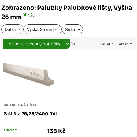
Zobrazeno: Palubky Palubkové lišty, Výška
vše
25 mm
Délka
Výška: 25 mm
Šířka
cena
cena
1x
PALUBKOVÁ LIŠTA
Pal.lišta 25/25/2400 RVI
skladem
138 Kč