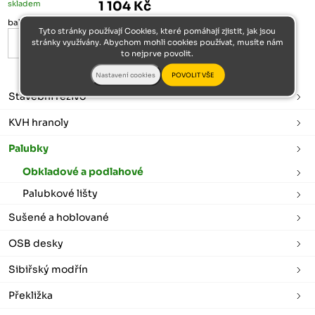
skladem
1 104 Kč
bal
Tyto stránky používají Cookies, které pomáhají zjistit, jak jsou
stránky využívány. Abychom mohli cookies používat, musíte nám
to nejprve povolit.
Stavební řezivo
KVH hranoly
Palubky
Obkladové a podlahové
Palubkové lišty
Sušené a hoblované
OSB desky
Sibiřský modřín
Překližka