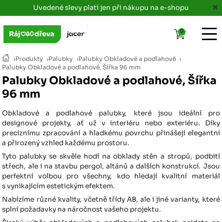
Uvedené slevy platí jen při nákupu na e-shopu
0
›
Produkty
›
Palubky
›
Palubky Obkladové a podlahové
›
Palubky Obkladové a podlahové, Šířka 96 mm
Palubky Obkladové a podlahové, Šířka
96 mm
Obkladové a podlahové palubky, které jsou ideální pro
designové projekty, ať už v interiéru nebo exteriéru. Díky
preciznímu zpracování a hladkému povrchu přinášejí elegantní
a přirozený vzhled každému prostoru.
Tyto palubky se skvěle hodí na obklady stěn a stropů, podbití
střech, ale i na stavbu pergol, altánů a dalších konstrukcí. Jsou
perfektní volbou pro všechny, kdo hledají kvalitní materiál
s vynikajícím estetickým efektem.
Nabízíme různé kvality, včetně třídy AB, ale i jiné varianty, které
splní požadavky na náročnost vašeho projektu.