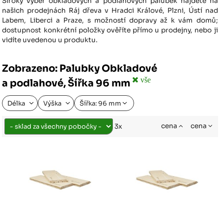
Široký výběr obkladových a podlahových palubek najdete na
našich prodejnách Ráj dřeva v Hradci Králové, Plzni, Ústí nad
Labem, Liberci a Praze, s možností dopravy až k vám domů;
dostupnost konkrétní položky ověříte přímo u prodejny, nebo ji
vidíte uvedenou u produktu.
Zobrazeno: Palubky Obkladové
vše
a podlahové, Šířka 96 mm
Délka
Výška
Šířka: 96 mm
cena
cena
3x