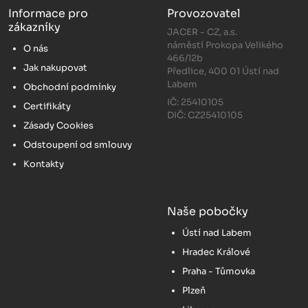
Informace pro
Provozovatel
zákazníky
JACER - CZ, a.s.
náměstí Prokopa Velikého
O nás
466/12b
Jak nakupovat
Předlice, 400 01 Ústí nad
Labem
Obchodní podmínky
IČ: 25410105
Certifikáty
DIČ: CZ25410105
Zásady Cookies
Odstoupení od smlouvy
Kontakty
Naše pobočky
Ústí nad Labem
Hradec Králové
Praha - Tůmovka
Plzeň