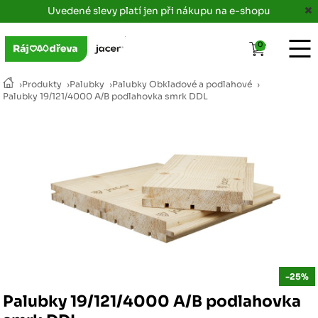
Uvedené slevy platí jen při nákupu na e-shopu
0
›
Produkty
›
Palubky
›
Palubky Obkladové a podlahové
›
Palubky 19/121/4000 A/B podlahovka smrk DDL
-25%
Palubky 19/121/4000 A/B podlahovka