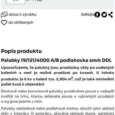
dotaz k výrobku
Sdílejte
do oblíbených
Popis produktu
Palubky 19/121/4000 A/B podlahovka smrk DDL
Upozorňujeme, že palubky jsou prodávány vždy po ucelených
baleních a není je možné prodávat po kusech.
U tohoto
2
produktu je 6 ks v balení tzn. 2,904 m
, což je také minimální
počet kusů k objendání.
Smrkové nebo borovicové palubky prodáváme pouze v nejlepší
kvalitě na trhu, kterou seženete pouze u vybraných prodejců
a my jsme jedním z nich.
Palubky obkladové nebo podlahové mohou sloužit jako obklad
stěn v interiéru či exteriéru, dřevěné obklady domů, estetický