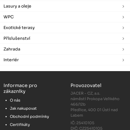
Lasury a oleje
WPC
Exotické terasy
Příslušenství
Zahrada
Interiér
Informace pro
Provozovatel
zákazníky
JACER - CZ, a.s.
náměstí Prokopa Velikého
O nás
466/12b
Jak nakupovat
Předlice, 400 01 Ústí nad
Labem
Obchodní podmínky
IČ: 25410105
Certifikáty
DIČ: CZ25410105