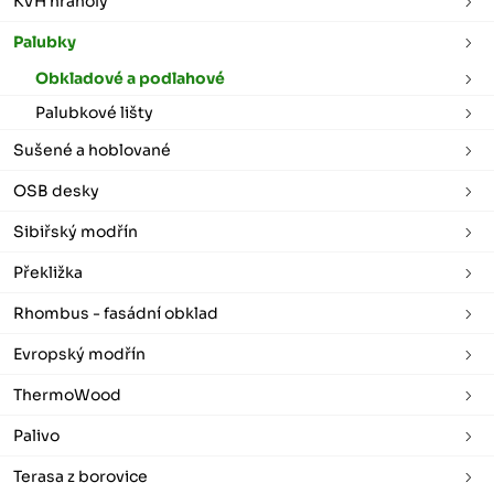
KVH hranoly
Palubky
Obkladové a podlahové
Palubkové lišty
Sušené a hoblované
OSB desky
Sibiřský modřín
Překližka
Rhombus - fasádní obklad
Evropský modřín
ThermoWood
Palivo
Terasa z borovice