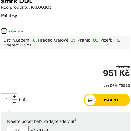
smrk DDL
kód produktu: PAL00303
Palubky
skladem
Ústí n.Labem:
18
, Hradec Králové:
65
, Praha:
103
, Plzeň:
115
,
Liberec:
113
bal
1 269 Kč
951 Kč
bez DPH: 786,26
bal
2
Nevíte počet bal? Zadejte zde
v m
:
2
m
=
1
bal