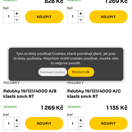
828 Kč
1 269 Kč
bal
bal
Tyto stránky používají Cookies, které pomáhají zjistit, jak jsou
stránky využívány. Abychom mohli cookies používat, musíte nám
to nejprve povolit.
PALUBKY
PALUBKY
Palubky 19/121/4000 A/B
Palubky 19/121/4000 A/C
klasik smrk RT
klasik smrk RT
skladem
1 269 Kč
skladem
1 135 Kč
bal
bal