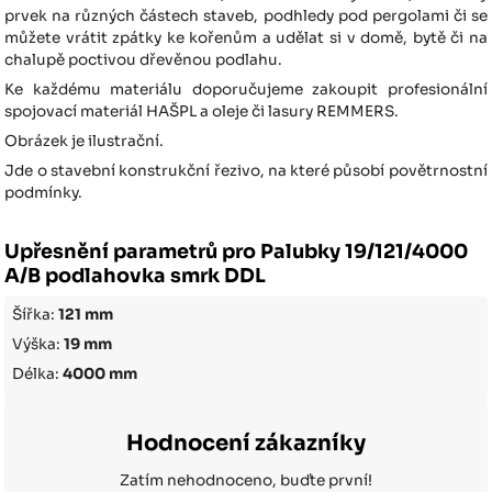
prvek na různých částech staveb, podhledy pod pergolami či se
můžete vrátit zpátky ke kořenům a udělat si v domě, bytě či na
chalupě poctivou dřevěnou podlahu.
Ke každému materiálu doporučujeme zakoupit profesionální
spojovací materiál HAŠPL a oleje či lasury REMMERS.
Obrázek je ilustrační.
Jde o stavební konstrukční řezivo, na které působí povětrnostní
podmínky.
Upřesnění parametrů pro Palubky 19/121/4000
A/B podlahovka smrk DDL
Šířka:
121 mm
Výška:
19 mm
Délka:
4000 mm
Hodnocení zákazníky
Zatím nehodnoceno, buďte první!