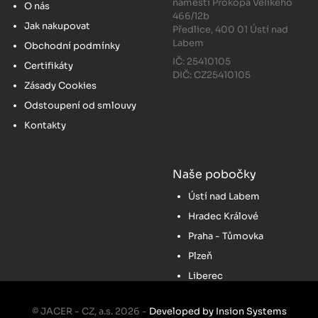
náměstí Prokopa Velikého
O nás
466/12b
Jak nakupovat
Předlice, 400 01 Ústí nad
Labem
Obchodní podmínky
IČ: 25410105
Certifikáty
DIČ: CZ25410105
Zásady Cookies
Odstoupení od smlouvy
Kontakty
Naše pobočky
Ústí nad Labem
Hradec Králové
Praha - Tůmovka
Plzeň
Liberec
© JACER - CZ, a.s. 2026 -
Developed by Insion Systems