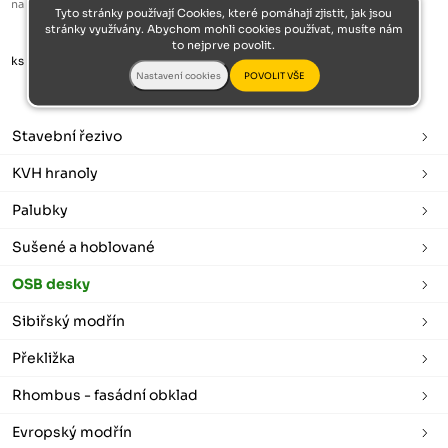
na dotaz
639 Kč
Tyto stránky používají Cookies, které pomáhají zjistit, jak jsou
stránky využívány. Abychom mohli cookies používat, musíte nám
to nejprve povolit.
ks
Stavební řezivo
KVH hranoly
Palubky
Sušené a hoblované
OSB desky
Sibiřský modřín
Překližka
Rhombus - fasádní obklad
Evropský modřín