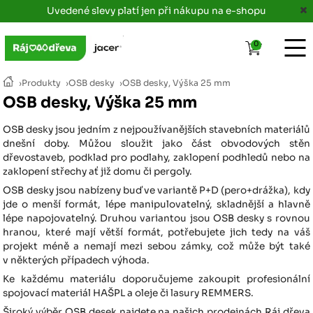
Uvedené slevy platí jen při nákupu na e-shopu
0
›
Produkty
›
OSB desky
›
OSB desky, Výška 25 mm
OSB desky, Výška 25 mm
OSB desky jsou jedním z nejpoužívanějších stavebních materiálů
dnešní doby. Můžou sloužit jako část obvodových stěn
dřevostaveb, podklad pro podlahy, zaklopení podhledů nebo na
zaklopení střechy ať již domu či pergoly.
OSB desky jsou nabízeny buď ve variantě P+D (pero+drážka), kdy
jde o menší formát, lépe manipulovatelný, skladnější a hlavně
lépe napojovatelný. Druhou variantou jsou OSB desky s rovnou
hranou, které mají větší formát, potřebujete jich tedy na váš
projekt méně a nemají mezi sebou zámky, což může být také
v některých případech výhoda.
Ke každému materiálu doporučujeme zakoupit profesionální
spojovací materiál HAŠPL a oleje či lasury REMMERS.
Široký výběr OSB desek najdete na našich prodejnách Ráj dřeva