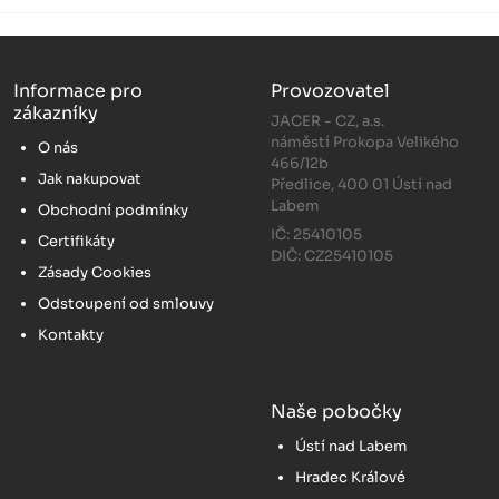
Informace pro
Provozovatel
zákazníky
JACER - CZ, a.s.
náměstí Prokopa Velikého
O nás
466/12b
Jak nakupovat
Předlice, 400 01 Ústí nad
Labem
Obchodní podmínky
IČ: 25410105
Certifikáty
DIČ: CZ25410105
Zásady Cookies
Odstoupení od smlouvy
Kontakty
Naše pobočky
Ústí nad Labem
Hradec Králové