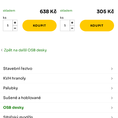
skladem
638 Kč
skladem
305 Kč
ks
ks
Zpět na další OSB desky
Stavební řezivo
KVH hranoly
Palubky
Sušené a hoblované
OSB desky
Sibiřský modřín