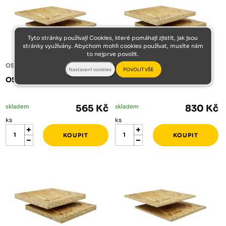
Tyto stránky používají Cookies, které pomáhají zjistit, jak jsou
stránky využívány. Abychom mohli cookies používat, musíte nám
to nejprve povolit.
OSB DESKY
OSB DESKY
OSB 2500/1250/12 RH
OSB 2500/1250/18 RH
skladem
565 Kč
skladem
830 Kč
ks
ks