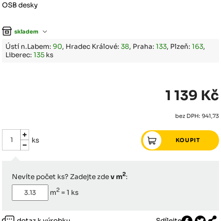
OSB desky
skladem
Ústí n.Labem:
90
, Hradec Králové:
38
, Praha:
133
, Plzeň:
163
,
Liberec:
135
ks
1 139 Kč
bez DPH: 941,73
ks
2
Nevíte počet ks? Zadejte zde
v m
:
2
m
=
1
ks
dotaz k výrobku
Sdílejte