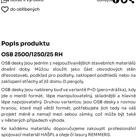
do oblíbených
Popis produktu
OSB 2500/1250/25 RH
OSB desky jsou jedním z nejpoužívanějších stavebních materiálů
dnešní doby. Můžou sloužit jako část obvodových stěn
dřevostaveb, podklad pro podlahy, zaklopení podhledů nebo na
zaklopení střechy ať již domu či pergoly.
OSB desky jsou nabízeny buď ve variantě P+D (pero+drážka), kdy
jde o menší formát, lépe manipulovatelný, skladnější a hlavně
lépe napojovatelný. Druhou variantou jsou OSB desky s rovnou
hranou, které mají větší formát, potřebujete jich tedy na váš
projekt méně a nemají mezi sebou zámky, což může být také
v některých případech výhoda.
Ke každému materiálu doporučujeme zakoupit profesionální
spojovací materiál HAŠPL a oleje či lasury REMMERS.