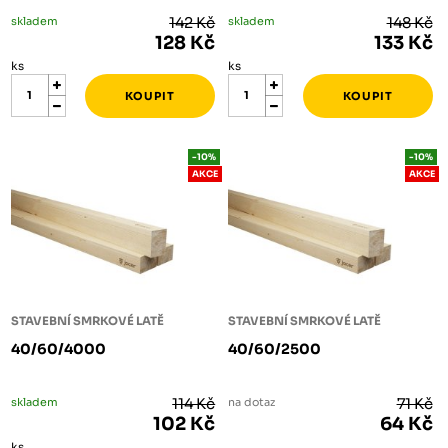
skladem
142 Kč
skladem
148 Kč
128 Kč
133 Kč
ks
ks
-10%
-10%
AKCE
AKCE
STAVEBNÍ SMRKOVÉ LATĚ
STAVEBNÍ SMRKOVÉ LATĚ
40/60/4000
40/60/2500
skladem
114 Kč
na dotaz
71 Kč
102 Kč
64 Kč
ks