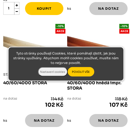
ks
-10%
-10%
AKCE
AKCE
Tyto stránky používají Cookies, které pomáhají zjistit, jak jsou
stránky využívány. Abychom mohli cookies používat, musíte nám
to nejprve povolit.
STAVEBNÍ SMRKOVÉ LATĚ
STAVEBNÍ SMRKOVÉ LATĚ
40/60/4000 STORA
40/60/4000 hnědá impr.
STORA
na dotaz
114 Kč
na dotaz
118 Kč
102 Kč
107 Kč
ks
ks