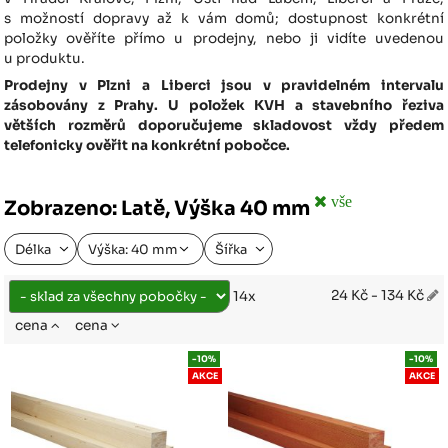
s možností dopravy až k vám domů; dostupnost konkrétní
položky ověříte přímo u prodejny, nebo ji vidíte uvedenou
u produktu.
Prodejny v Plzni a Liberci jsou v pravidelném intervalu
zásobovány z Prahy. U položek KVH a stavebního řeziva
větších rozměrů doporučujeme skladovost vždy předem
telefonicky ověřit na konkrétní pobočce.
vše
Zobrazeno: Latě, Výška 40 mm
Délka
Výška: 40 mm
Šířka
24 Kč - 134 Kč
14x
cena
cena
-10%
-10%
AKCE
AKCE