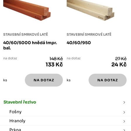
STAVEBNÍ SMRKOVÉ LATĚ
STAVEBNÍ SMRKOVÉ LATĚ
40/60/5000 hnědá impr.
40/60/950
bal.
na dotaz
148 Kč
na dotaz
27 Kč
133 Kč
24 Kč
ks
ks
Stavební řezivo
Fošny
Hranoly
Prkna