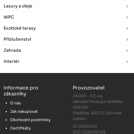
Lasury a oleje
WPC
Exotické terasy
Příslušenství
Zahrada
Interiér
Informace pro
Provozovatel
zákazníky
JACER - CZ, a.s.
náměstí Prokopa Velikého
O nás
466/12b
Jak nakupovat
Předlice, 400 01 Ústí nad
Labem
Obchodní podmínky
IČ: 25410105
Certifikáty
DIČ: CZ25410105