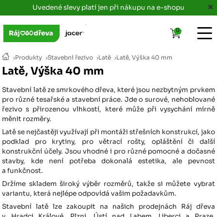
Uvedené slevy platí jen při nákupu na e-shopu
0
›
Produkty
›
Stavební řezivo
›
Latě
›
Latě, Výška 40 mm
Latě, Výška 40 mm
Stavební latě ze smrkového dřeva, které jsou nezbytným prvkem
pro různé tesařské a stavební práce. Jde o surové, nehoblované
řezivo s přirozenou vlhkostí, které může při vysychání mírně
měnit rozměry.
Latě se nejčastěji využívají při montáži střešních konstrukcí, jako
podklad pro krytiny, pro větrací rošty, opláštění či další
konstrukční účely. Jsou vhodné i pro různé pomocné a dočasné
stavby, kde není potřeba dokonalá estetika, ale pevnost
a funkčnost.
Držíme skladem široký výběr rozměrů, takže si můžete vybrat
variantu, která nejlépe odpovídá vašim požadavkům.
Stavební latě lze zakoupit na našich prodejnách Ráj dřeva
v Hradci Králové, Plzni, Ústí nad Labem, Liberci a Praze,