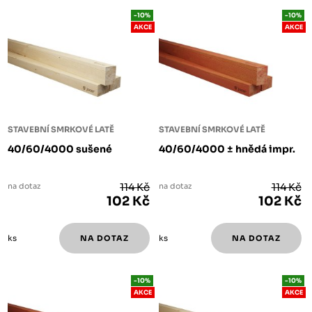
-10%
-10%
AKCE
AKCE
STAVEBNÍ SMRKOVÉ LATĚ
STAVEBNÍ SMRKOVÉ LATĚ
40/60/4000 sušené
40/60/4000 ± hnědá impr.
na dotaz
114 Kč
na dotaz
114 Kč
102 Kč
102 Kč
ks
ks
-10%
-10%
AKCE
AKCE