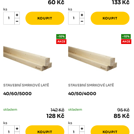
60 Kč
133 Kč
ks
ks
-10%
-10%
AKCE
AKCE
STAVEBNÍ SMRKOVÉ LATĚ
STAVEBNÍ SMRKOVÉ LATĚ
40/60/5000
40/50/4000
skladem
142 Kč
skladem
95 Kč
128 Kč
85 Kč
ks
ks