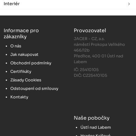
Interiér
Informace pro
Provozovatel
zákazníky
JACER - CZ, a.s.
náměstí Prokopa Velikého
O nás
466/12b
Jak nakupovat
Předlice, 400 01 Ústí nad
Labem
Obchodní podmínky
IČ: 25410105
Certifikáty
DIČ: CZ25410105
Zásady Cookies
Odstoupení od smlouvy
Kontakty
Naše pobočky
Ústí nad Labem
Hradec Králové