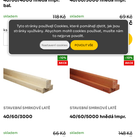
40/60/4000 hnědá impr.
40/60/3000 hnědá impr.
bal.
skladem
118 Kč
skladem
69 Kč
107 Kč
62 Kč
Tyto stránky používají Cookies, které pomáhají zjistit, jak jsou
ks
ks
stránky využívány. Abychom mohli cookies používat, musíte nám
to nejprve povolit.
-10%
-10%
AKCE
AKCE
STAVEBNÍ SMRKOVÉ LATĚ
STAVEBNÍ SMRKOVÉ LATĚ
40/60/3000
40/60/5000 hnědá impr.
skladem
66 Kč
skladem
148 Kč