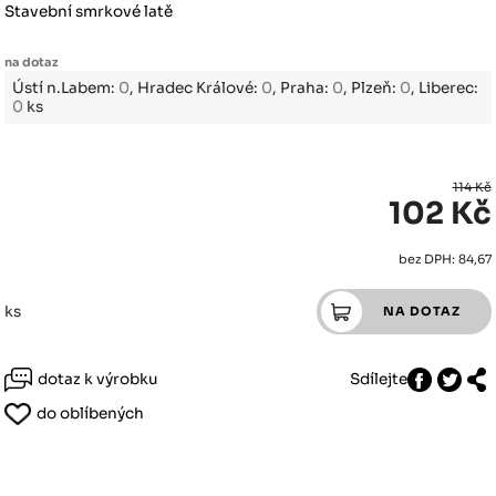
Stavební smrkové latě
na dotaz
Ústí n.Labem:
0
, Hradec Králové:
0
, Praha:
0
, Plzeň:
0
, Liberec:
0
ks
114 Kč
102 Kč
bez DPH: 84,67
ks
dotaz k výrobku
Sdílejte
do oblíbených