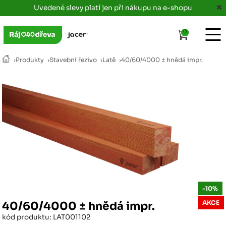
Uvedené slevy platí jen při nákupu na e-shopu
0
›
Produkty
›
Stavební řezivo
›
Latě
›
40/60/4000 ± hnědá impr.
-10%
AKCE
40/60/4000 ± hnědá impr.
kód produktu: LAT001102