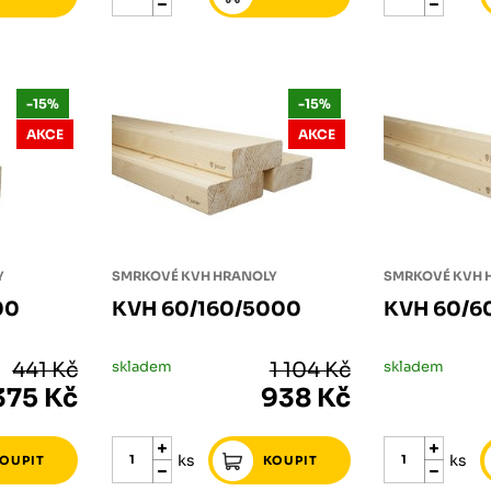
-15%
-15%
AKCE
AKCE
Y
SMRKOVÉ KVH HRANOLY
SMRKOVÉ KVH 
00
KVH 60/160/5000
KVH 60/6
441 Kč
skladem
1 104 Kč
skladem
375 Kč
938 Kč
ks
ks