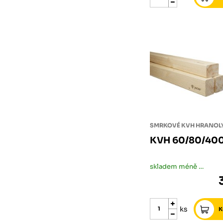
SMRKOVÉ KVH HRANOL
KVH 60/80/40
skladem méně než 5 ks
ks