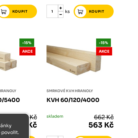
ks
-15%
-15%
AKCE
AKCE
HRANOLY
SMRKOVÉ KVH HRANOLY
0/5400
KVH 60/120/4000
447 Kč
skladem
662 Kč
380 Kč
563 Kč
tránky
povolit.