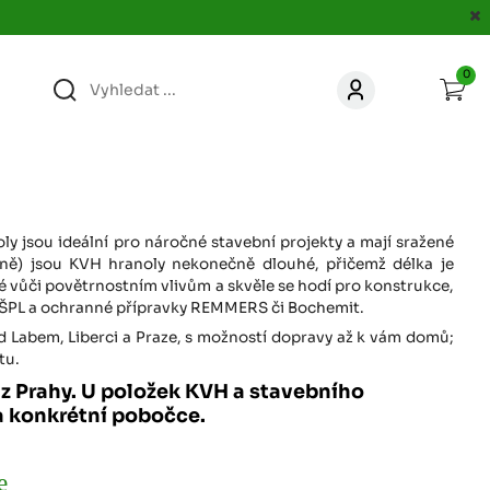
0
363
KONTAKT
acer.cz
67
KONTAKT
jacer.cz
ly jsou ideální pro náročné stavební projekty a mají sražené
ěžně) jsou KVH hranoly nekonečně dlouhé, přičemž délka je
vůči povětrnostním vlivům a skvěle se hodí pro konstrukce,
860
HAŠPL a ochranné přípravky REMMERS či Bochemit.
KONTAKT
jacer.cz
ad Labem, Liberci a Praze, s možností dopravy až k vám domů;
tu.
667
y z Prahy. U položek KVH a stavebního
KONTAKT
jacer.cz
a konkrétní pobočce.
060
KONTAKT
e
c
jacer.cz