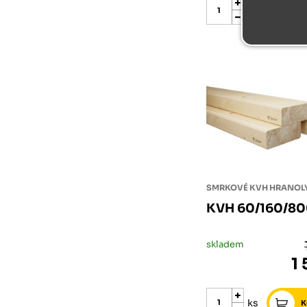
ks
SMRKOVÉ KVH HRANOL
KVH 60/160/8
skladem
1
ks