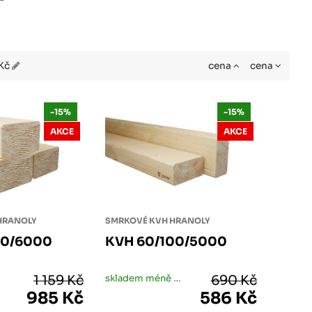
 Kč
cena
cena
-15%
-15%
AKCE
AKCE
HRANOLY
SMRKOVÉ KVH HRANOLY
40/6000
KVH 60/100/5000
1 159 Kč
skladem méně než 5 ks
690 Kč
985 Kč
586 Kč