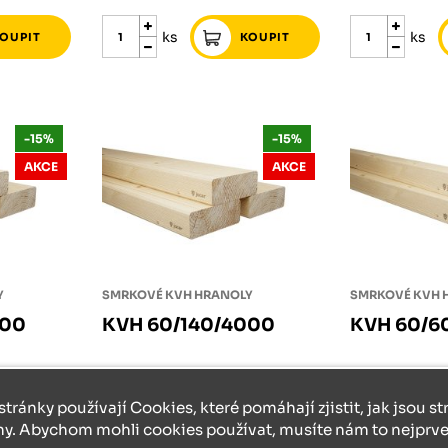
ks
ks
-15%
-15%
AKCE
AKCE
Y
SMRKOVÉ KVH HRANOLY
SMRKOVÉ KVH 
000
KVH 60/140/4000
KVH 60/6
1 324 Kč
skladem
772 Kč
skladem
 126 Kč
657 Kč
stránky používají Cookies, které pomáhají zjistit, jak jsou s
ny. Abychom mohli cookies používat, musíte nám to nejprve 