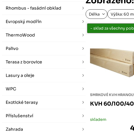
Zobrazeno:
vybírat zde
Po-Pá 07:00 - 16:00, So 08:00 - 12:00 (ne Liberec)
Zimní otevírací doba (listopad - únor)
Rhombus - fasádní obklad
Po-Pá 08:00 - 16:00, So 08:00 - 12:00 (ne Liberec)
Délka
Výška: 60 
Evropský modřín
ThermoWood
Palivo
Terasa z borovice
Lasury a oleje
WPC
SMRKOVÉ KVH HRANOL
Exotické terasy
KVH 60/100/4
Příslušenství
skladem
Zahrada