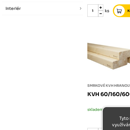
Interiér
ks
SMRKOVÉ KVH HRANOL
KVH 60/160/6
skladem
1
Tyto 
využívá