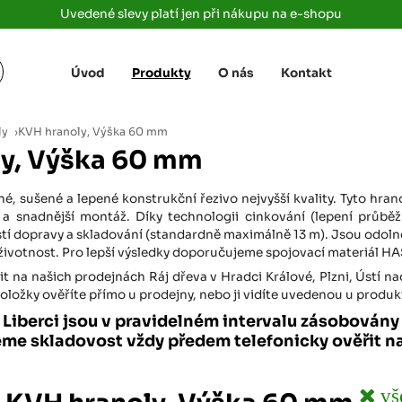
Uvedené slevy platí jen při nákupu na e-shopu
Úvod
Produkty
O nás
Kontakt
Žižkova 3363/78
+420 733 733 
 Labem
(parkoviště MAKRO)
rajdrevausti
j
ly
›
KVH hranoly, Výška 60 mm
Ústí nad Labem, 400 01
y, Výška 60 mm
Rovná 181
+420 731 616 7
rálové
(parkoviště MAKRO)
rajdrevahradec
, sušené a lepené konstrukční řezivo nejvyšší kvality. Tyto hrano
Březhrad, Hradec Králové, 503 32
d a snadnější montáž. Díky technologii cinkování (lepení průb
 dopravy a skladování (standardně maximálně 13 m). Jsou odolné 
Tůmovka 110
+420 734 850 
 životnost. Pro lepší výsledky doporučujeme spojovací materiál 
(Za čerpací stanicí TANK ONO)
rajdrevapraha
Předboj, 250 72
t na našich prodejnách Ráj dřeva v Hradci Králové, Plzni, Ústí n
ložky ověříte přímo u prodejny, nebo ji vidíte uvedenou u produk
Rokycanská 2656/2,
+420 603 162 
a Liberci jsou v pravidelném intervalu zásobován
(parkoviště Albert)
rajdrevaplzen
eme skladovost vždy předem telefonicky ověřit n
Plzeň 4, 301 00
Partyzánská
+420 733 733 
(na konci ulice u zrcadla)
vš
rajdrevalibere