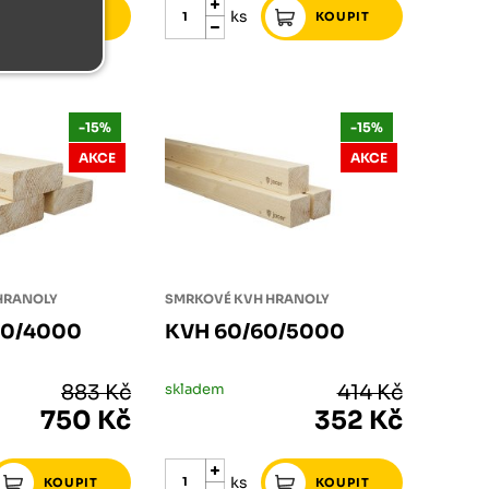
ks
-15%
-15%
AKCE
AKCE
HRANOLY
SMRKOVÉ KVH HRANOLY
60/4000
KVH 60/60/5000
883 Kč
skladem
414 Kč
750 Kč
352 Kč
ks