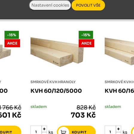
ks
ks
-15%
-15%
AKCE
AKCE
Y
SMRKOVÉ KVH HRANOLY
SMRKOVÉ KVH 
000
KVH 60/120/5000
KVH 60/1
1 766 Kč
skladem
828 Kč
skladem
 501 Kč
703 Kč
ks
ks