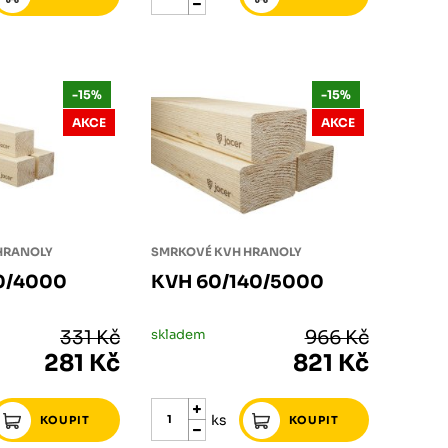
-15%
-15%
AKCE
AKCE
HRANOLY
SMRKOVÉ KVH HRANOLY
0/4000
KVH 60/140/5000
331 Kč
skladem
966 Kč
281 Kč
821 Kč
ks