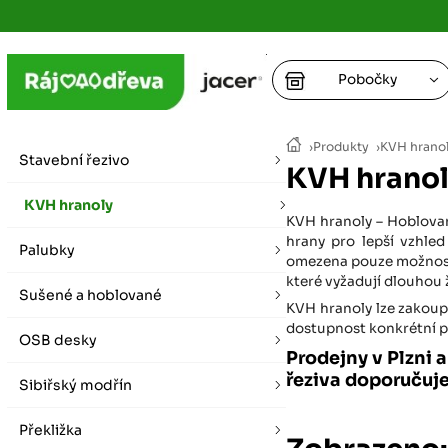
Pobočky
Ústí nad
›
Produkty
›
KVH hrano
vybírat zde
Stavební řezivo
KVH hranol
+
Hradec K
+
KVH hranoly
+
+
KVH hranoly – Hoblované
vybírat zde
hrany pro lepší vzhle
Palubky
+
omezena pouze možností
Praha
které vyžadují dlouhou
Sušené a hoblované
vybírat zde
KVH hranoly lze zakoupi
dostupnost konkrétní po
OSB desky
Plzeň
Prodejny v Plzni 
vybírat zde
řeziva doporučuj
Sibiřský modřín
Liberec
Překližka
Letní otevírací doba (březen - říjen)