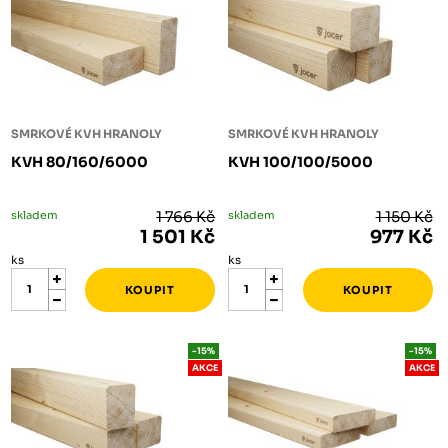
SMRKOVÉ KVH HRANOLY
SMRKOVÉ KVH HRANOLY
KVH 80/160/6000
KVH 100/100/5000
skladem
1 766 Kč
skladem
1 150 Kč
1 501 Kč
977 Kč
ks
ks
-15%
-15%
AKCE
AKCE