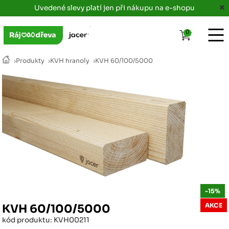
Uvedené slevy platí jen při nákupu na e-shopu
0
›
Produkty
›
KVH hranoly
›
KVH 60/100/5000
-15%
AKCE
KVH 60/100/5000
kód produktu: KVH00211