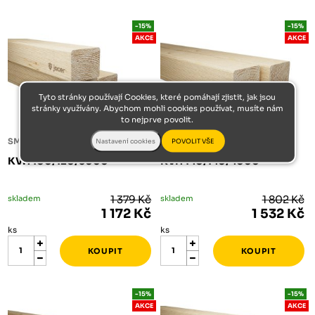
-15%
-15%
AKCE
AKCE
Tyto stránky používají Cookies, které pomáhají zjistit, jak jsou
stránky využívány. Abychom mohli cookies používat, musíte nám
to nejprve povolit.
SMRKOVÉ KVH HRANOLY
SMRKOVÉ KVH HRANOLY
KVH 100/120/5000
KVH 140/140/4000
skladem
1 379 Kč
skladem
1 802 Kč
1 172 Kč
1 532 Kč
ks
ks
-15%
-15%
AKCE
AKCE