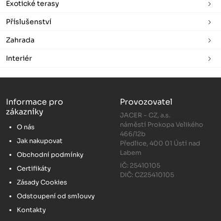
Exotické terasy
Příslušenství
Zahrada
Interiér
Informace pro
Provozovatel
zákazníky
JACER - CZ, a.s.
náměstí Prokopa Velikého
O nás
466/12b
Jak nakupovat
Předlice, 400 01 Ústí nad
Labem
Obchodní podmínky
IČ: 25410105
Certifikáty
DIČ: CZ25410105
Zásady Cookies
Odstoupení od smlouvy
Kontakty