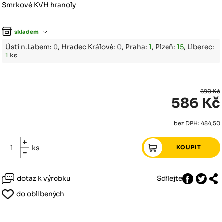
Smrkové KVH hranoly
skladem
Ústí n.Labem:
0
, Hradec Králové:
0
, Praha:
1
, Plzeň:
15
, Liberec:
1
ks
690 Kč
586 Kč
bez DPH: 484,50
ks
dotaz k výrobku
Sdílejte
do oblíbených