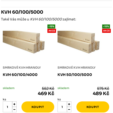
KVH 60/100/5000
Také Vás může u
KVH 60/100/5000
zajímat:
-15%
-15%
AKCE
AKCE
SMRKOVÉ KVH HRANOLY
SMRKOVÉ KVH HRANOLY
KVH 60/100/4000
KVH 50/100/5000
skladem
552 Kč
skladem
575 Kč
469 Kč
489 Kč
ks
ks