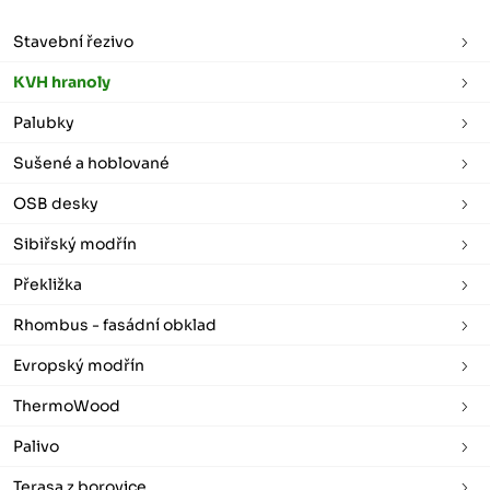
Stavební řezivo
KVH hranoly
Palubky
Sušené a hoblované
OSB desky
Sibiřský modřín
Překližka
Rhombus - fasádní obklad
Evropský modřín
ThermoWood
Palivo
Terasa z borovice