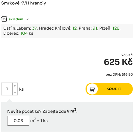
Smrkové KVH hranoly
skladem
Ústí n.Labem:
37
, Hradec Králové:
12
, Praha:
91
, Plzeň:
126
,
Liberec:
104
ks
736 Kč
625 Kč
bez DPH: 516,80
ks
3
Nevíte počet ks? Zadejte zde
v m
:
3
m
=
1
ks