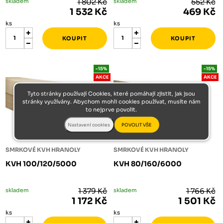
skladem
1 802 Kč
skladem
552 Kč
1 532 Kč
469 Kč
ks
ks
-15%
-15%
AKCE
AKCE
Tyto stránky používají Cookies, které pomáhají zjistit, jak jsou
stránky využívány. Abychom mohli cookies používat, musíte nám
to nejprve povolit.
SMRKOVÉ KVH HRANOLY
SMRKOVÉ KVH HRANOLY
KVH 100/120/5000
KVH 80/160/6000
skladem
1 379 Kč
skladem
1 766 Kč
1 172 Kč
1 501 Kč
ks
ks