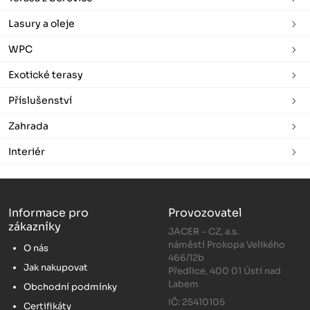
Lasury a oleje
WPC
Exotické terasy
Příslušenství
Zahrada
Interiér
Informace pro
Provozovatel
zákazníky
JACER - CZ, a.s.
náměstí Prokopa Velikého
O nás
466/12b
Jak nakupovat
Předlice, 400 01 Ústí nad
Labem
Obchodní podmínky
IČ: 25410105
Certifikáty