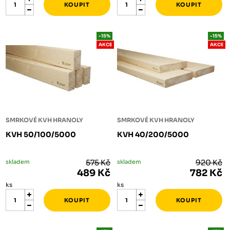
-15%
-15%
AKCE
AKCE
SMRKOVÉ KVH HRANOLY
SMRKOVÉ KVH HRANOLY
KVH 50/100/5000
KVH 40/200/5000
skladem
575 Kč
skladem
920 Kč
489 Kč
782 Kč
ks
ks