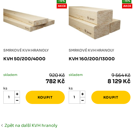
-15%
-15%
AKCE
AKCE
SMRKOVÉ KVH HRANOLY
SMRKOVÉ KVH HRANOLY
KVH 50/200/4000
KVH 160/200/13000
skladem
920 Kč
skladem
9 564 Kč
782 Kč
8 129 Kč
ks
ks
Zpět na další KVH hranoly