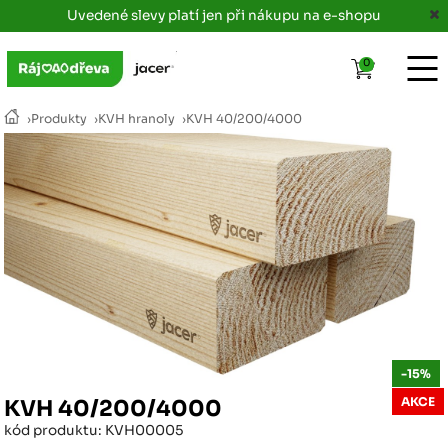
Uvedené slevy platí jen při nákupu na e-shopu
0
›
Produkty
›
KVH hranoly
›
KVH 40/200/4000
-15%
AKCE
KVH 40/200/4000
kód produktu: KVH00005