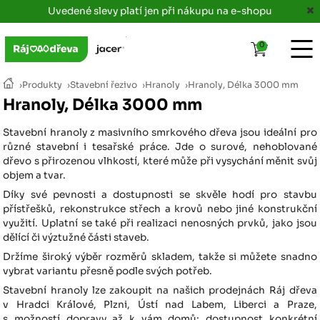
Uvedené slevy platí jen při nákupu na e-shopu
0
›
Produkty
›
Stavební řezivo
›
Hranoly
›
Hranoly, Délka 3000 mm
Hranoly, Délka 3000 mm
Stavební hranoly z masivního smrkového dřeva jsou ideální pro
různé stavební i tesařské práce. Jde o surové, nehoblované
dřevo s přirozenou vlhkostí, které může při vysychání měnit svůj
objem a tvar.
Díky své pevnosti a dostupnosti se skvěle hodí pro stavbu
přístřešků, rekonstrukce střech a krovů nebo jiné konstrukční
využití. Uplatní se také při realizaci nenosných prvků, jako jsou
dělící či výztužné části staveb.
Držíme široký výběr rozměrů skladem, takže si můžete snadno
vybrat variantu přesně podle svých potřeb.
Stavební hranoly lze zakoupit na našich prodejnách Ráj dřeva
v Hradci Králové, Plzni, Ústí nad Labem, Liberci a Praze,
s možností dopravy až k vám domů; dostupnost konkrétní