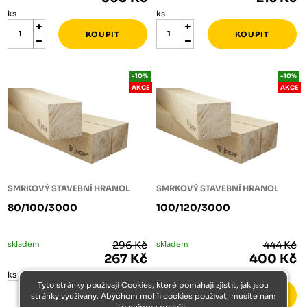
ks
ks
-10%
-10%
AKCE
AKCE
SMRKOVÝ STAVEBNÍ HRANOL
SMRKOVÝ STAVEBNÍ HRANOL
80/100/3000
100/120/3000
skladem
296 Kč
skladem
444 Kč
267 Kč
400 Kč
ks
ks
Tyto stránky používají Cookies, které pomáhají zjistit, jak jsou
stránky využívány. Abychom mohli cookies používat, musíte nám
to nejprve povolit.