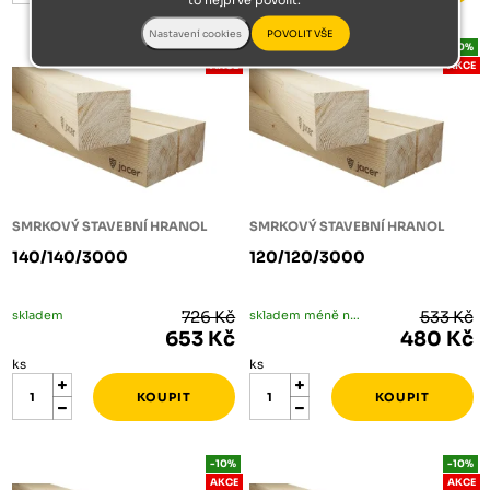
-10%
-10%
AKCE
AKCE
SMRKOVÝ STAVEBNÍ HRANOL
SMRKOVÝ STAVEBNÍ HRANOL
140/140/3000
120/120/3000
skladem
726 Kč
skladem méně než 5 ks
533 Kč
653 Kč
480 Kč
ks
ks
-10%
-10%
AKCE
AKCE