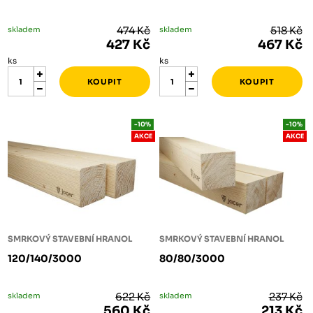
skladem
474 Kč
skladem
518 Kč
427 Kč
467 Kč
ks
ks
-10%
-10%
AKCE
AKCE
SMRKOVÝ STAVEBNÍ HRANOL
SMRKOVÝ STAVEBNÍ HRANOL
120/140/3000
80/80/3000
skladem
622 Kč
skladem
237 Kč
560 Kč
213 Kč