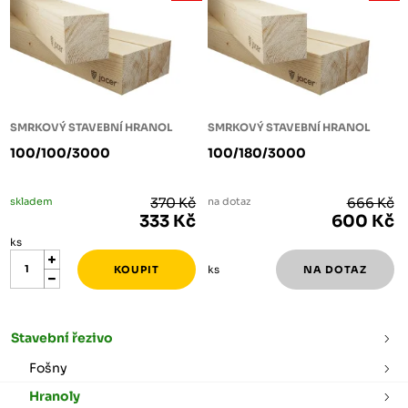
SMRKOVÝ STAVEBNÍ HRANOL
SMRKOVÝ STAVEBNÍ HRANOL
100/100/3000
100/180/3000
skladem
370 Kč
na dotaz
666 Kč
333 Kč
600 Kč
ks
ks
Stavební řezivo
Fošny
Hranoly