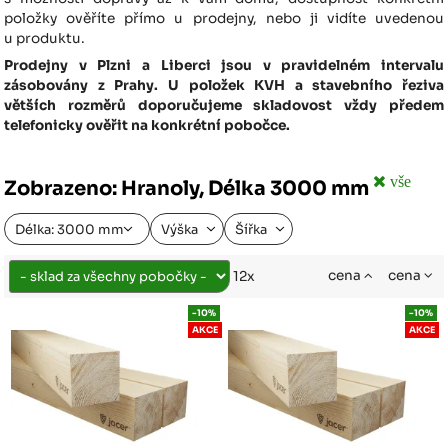
položky ověříte přímo u prodejny, nebo ji vidíte uvedenou
u produktu.
Prodejny v Plzni a Liberci jsou v pravidelném intervalu
zásobovány z Prahy. U položek KVH a stavebního řeziva
větších rozměrů doporučujeme skladovost vždy předem
telefonicky ověřit na konkrétní pobočce.
vše
Zobrazeno: Hranoly, Délka 3000 mm
Délka: 3000 mm
Výška
Šířka
cena
cena
12x
-10%
-10%
AKCE
AKCE