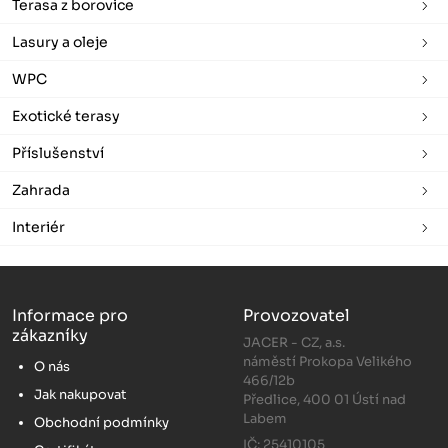
Terasa z borovice
Lasury a oleje
WPC
Exotické terasy
Příslušenství
Zahrada
Interiér
Informace pro
Provozovatel
zákazníky
JACER - CZ, a.s.
náměstí Prokopa Velikého
O nás
466/12b
Jak nakupovat
Předlice, 400 01 Ústí nad
Labem
Obchodní podmínky
IČ: 25410105