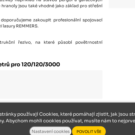
 hranoly jsou také vhodné jako základ pro střešní
doporučujeme zakoupit profesionální spojovací
 či lasury REMMERS.
rukční řezivo, na které působí povětrnostní
trů pro 120/120/3000
stránky používají Cookies, které pomáhají zjistit, jak jsou s
ny. Abychom mohli cookies používat, musíte nám to nejprve 
20/3000
zajímat: