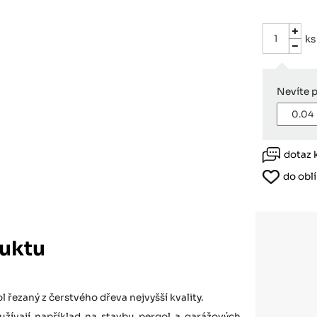
Růžodol XI – Liberec, 460 01
ks
Nevíte 
dotaz 
do obl
uktu
 řezaný z čerstvého dřeva nejvyšší kvality.
užívají například na stavbu pergol a garážových