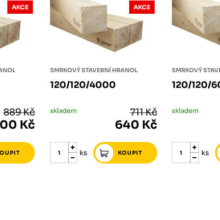
AKCE
AKCE
RANOL
SMRKOVÝ STAVEBNÍ HRANOL
SMRKOVÝ STAV
120/120/4000
120/120/
889 Kč
skladem
711 Kč
skladem
00 Kč
640 Kč
ks
ks