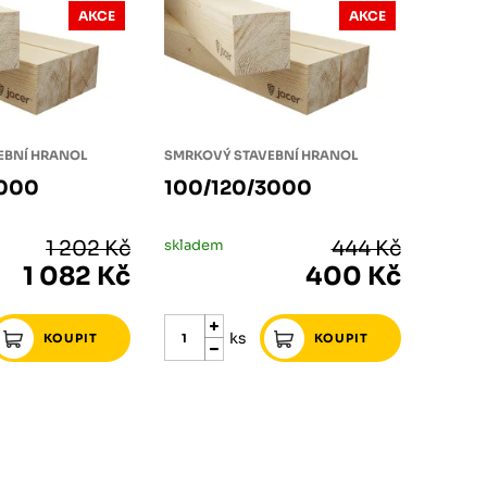
AKCE
AKCE
EBNÍ HRANOL
SMRKOVÝ STAVEBNÍ HRANOL
6000
100/120/3000
1 202 Kč
skladem
444 Kč
1 082 Kč
400 Kč
ks