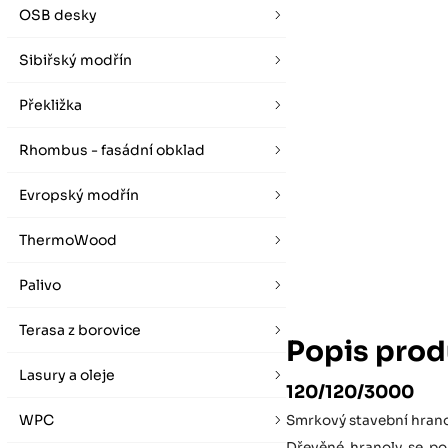
vybírat zde
Po-Pá 07:00 - 16:00, So 08:00 - 12:00 (ne Liberec)
OSB desky
Zimní otevírací doba (listopad - únor)
Po-Pá 08:00 - 16:00, So 08:00 - 12:00 (ne Liberec)
Sibiřský modřín
Překližka
Rhombus - fasádní obklad
Evropský modřín
ThermoWood
Palivo
Terasa z borovice
Popis prod
Lasury a oleje
120/120/3000
WPC
Smrkový stavební hranol
Dřevěné hranoly se po