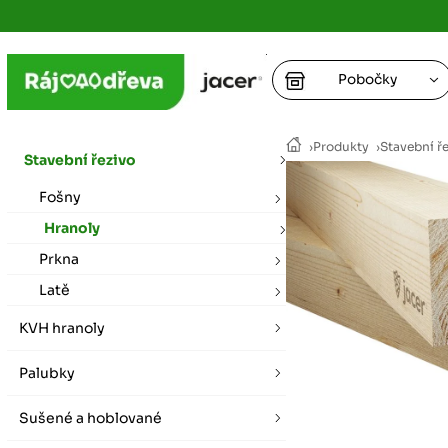
Pobočky
Ústí nad
›
Produkty
›
Stavební ř
vybírat zde
Stavební řezivo
+
Fošny
Hradec K
+
+
+
vybírat zde
Hranoly
Prkna
+
Praha
Latě
vybírat zde
KVH hranoly
Plzeň
Palubky
vybírat zde
Sušené a hoblované
Liberec
Letní otevírací doba (březen - říjen)