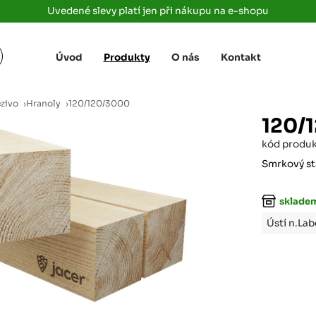
Uvedené slevy platí jen při nákupu na e-shopu
Úvod
Produkty
O nás
Kontakt
Žižkova 3363/78
+420 733 733 
 Labem
(parkoviště MAKRO)
rajdrevausti
j
ezivo
›
Hranoly
›
120/120/3000
Ústí nad Labem, 400 01
120/
Rovná 181
+420 731 616 7
rálové
kód produ
(parkoviště MAKRO)
rajdrevahradec
Březhrad, Hradec Králové, 503 32
Smrkový st
Tůmovka 110
+420 734 850 
skladem
(Za čerpací stanicí TANK ONO)
rajdrevapraha
Předboj, 250 72
Ústí n.La
Rokycanská 2656/2,
+420 603 162 
(parkoviště Albert)
rajdrevaplzen
Plzeň 4, 301 00
Partyzánská
+420 733 733 
(na konci ulice u zrcadla)
rajdrevalibere