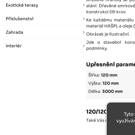
Exotické terasy
stání. Dřevěné smrkové
konstrukci čili krov.
Příslušenství
Ke každému materiálu 
materiál HAŠPL a oleje
Zahrada
Obrázek je ilustrační.
Jde o stavební konst
Interiér
podmínky.
Upřesnění parame
Šířka:
120 mm
Výška:
120 mm
Délka:
3000 mm
120/120/3000
Tyto 
využívá
Také Vás může u
120/1