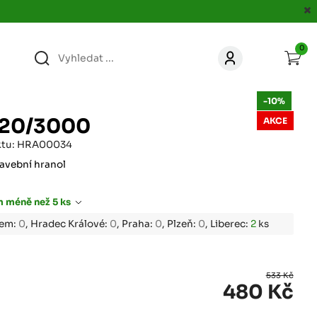
0
363
KONTAKT
-10%
acer.cz
120/3000
AKCE
67
ktu: HRA00034
KONTAKT
jacer.cz
avební hranol
860
 méně než 5 ks
KONTAKT
jacer.cz
bem:
0
, Hradec Králové:
0
, Praha:
0
, Plzeň:
0
, Liberec:
2
ks
667
KONTAKT
jacer.cz
533 Kč
480 Kč
060
KONTAKT
c
jacer.cz