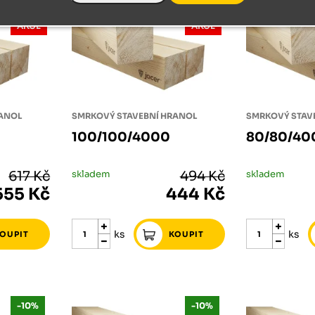
-10%
-10%
AKCE
AKCE
RANOL
SMRKOVÝ STAVEBNÍ HRANOL
SMRKOVÝ STAV
100/100/4000
80/80/40
617 Kč
skladem
494 Kč
skladem
555 Kč
444 Kč
ks
ks
-10%
-10%