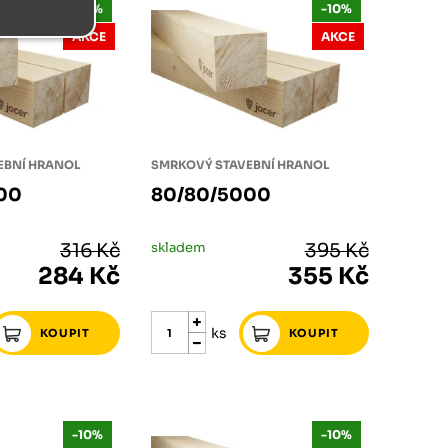
-10%
-10%
AKCE
AKCE
EBNÍ HRANOL
SMRKOVÝ STAVEBNÍ HRANOL
00
80/80/5000
316 Kč
skladem
395 Kč
284 Kč
355 Kč
ks
-10%
-10%