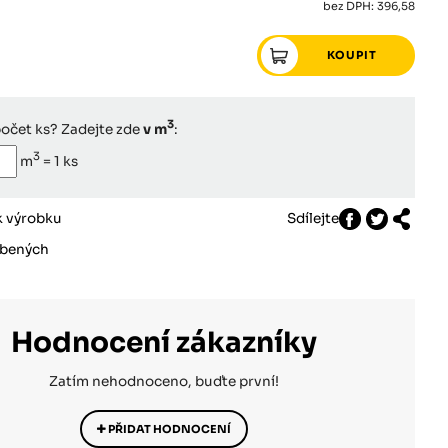
bez DPH: 396,58
3
počet ks? Zadejte zde
v m
:
3
m
=
1
ks
k výrobku
Sdílejte
íbených
Hodnocení zákazníky
Zatím nehodnoceno, buďte první!
PŘIDAT HODNOCENÍ