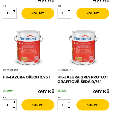
497 Kč
497 Kč
ks
ks
REMMERS
REMMERS
HK-LAZURA OŘECH 0,75 l
HK-LAZURA GREY PROTECT
GRAFITOVĚ-ŠEDÁ 0,75 l
skladem
497 Kč
skladem
497 Kč
ks
ks