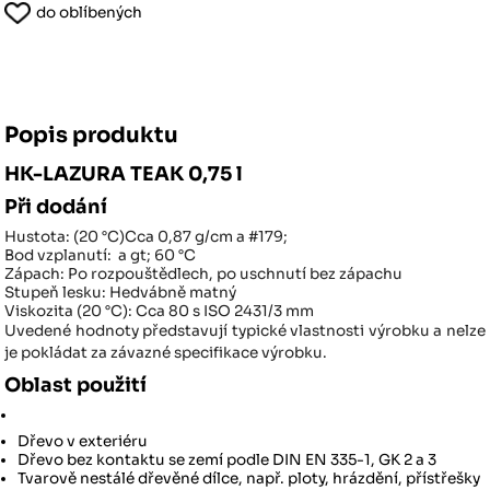
do oblíbených
Popis produktu
HK-LAZURA TEAK 0,75 l
Při dodání
Hustota: (20 °C)
Cca 0,87 g/cm a #179;
Bod vzplanutí:
a gt; 60 °C
Zápach:
Po rozpouštědlech, po uschnutí bez zápachu
Stupeň lesku:
Hedvábně matný
Viskozita (20 °C):
Cca 80 s ISO 2431/3 mm
Uvedené hodnoty představují typické vlastnosti výrobku a nelze
je pokládat za závazné specifikace výrobku.
Oblast použití
Dřevo v exteriéru
Dřevo bez kontaktu se zemí podle DIN EN 335-1, GK 2 a 3
Tvarově nestálé dřevěné dílce, např. ploty, hrázdění, přístřešky