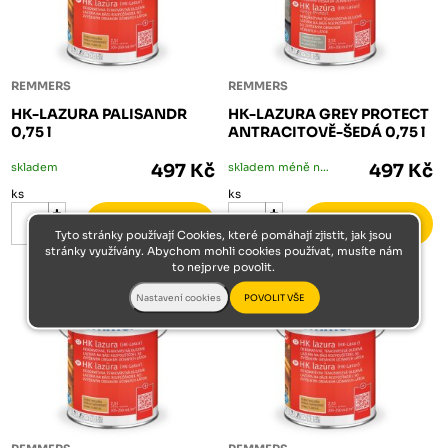
REMMERS
REMMERS
HK-LAZURA PALISANDR
HK-LAZURA GREY PROTECT
0,75 l
ANTRACITOVĚ-ŠEDÁ 0,75 l
skladem
497 Kč
skladem méně než 5 ks
497 Kč
ks
ks
Tyto stránky používají Cookies, které pomáhají zjistit, jak jsou
stránky využívány. Abychom mohli cookies používat, musíte nám
to nejprve povolit.