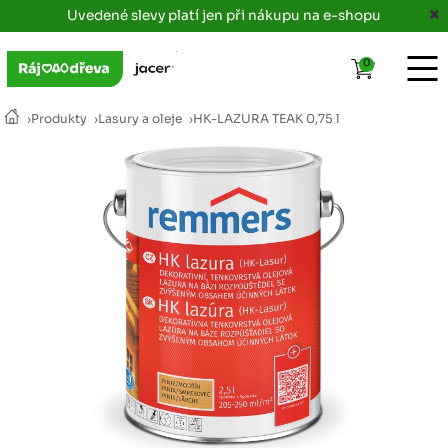
Uvedené slevy platí jen při nákupu na e-shopu
0
›
Produkty
›
Lasury a oleje
›
HK-LAZURA TEAK 0,75 l