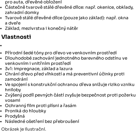
pro auta, dřevěné obložení
Částečně tvarově stálé dřevěné dílce: např. okenice, obklady,
zahradní domky
Tvarově stálé dřevěné dílce (pouze jako základ): např. okna
a dveře
Základ, mezivrstva i konečný nátěr
Vlastnosti
Přírodní šedé tóny pro dřevo ve venkovním prostředí
Dlouhodobé zachování jednotného barevného odstínu ve
venkovním i vnitřním prostředí
3v1: impregnace, základ a lazura
Chrání dřevo před vlhkostí a má preventivní účinky proti
zamodrání
Ve spojení s konstrukční ochranou dřeva snižuje riziko vzniku
hniloby
Zvýšený podíl pevných částí zvyšuje bezpečnost proti požerku
vosami
Ochranný film proti plísni a řasám
Proniká do hloubky
Prodyšná
Následné ošetření bez přebroušení
Obrázek je ilustrační.