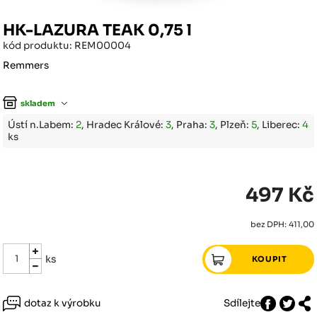
HK-LAZURA TEAK 0,75 l
kód produktu: REM00004
Remmers
skladem
Ústí n.Labem:
2
, Hradec Králové:
3
, Praha:
3
, Plzeň:
5
, Liberec:
4
ks
497 Kč
bez DPH: 411,00
ks
dotaz k výrobku
Sdílejte