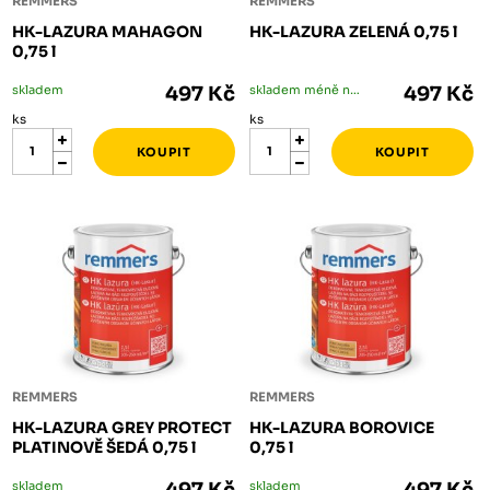
REMMERS
REMMERS
HK-LAZURA MAHAGON
HK-LAZURA ZELENÁ 0,75 l
0,75 l
skladem
497 Kč
skladem méně než 5 ks
497 Kč
ks
ks
REMMERS
REMMERS
HK-LAZURA GREY PROTECT
HK-LAZURA BOROVICE
PLATINOVĚ ŠEDÁ 0,75 l
0,75 l
skladem
skladem