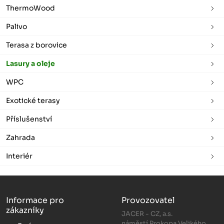
ThermoWood
Palivo
Terasa z borovice
Lasury a oleje
WPC
Exotické terasy
Příslušenství
Zahrada
Interiér
Informace pro
Provozovatel
zákazníky
JACER - CZ, a.s.
náměstí Prokopa Velikého