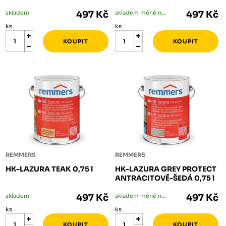
skladem
497 Kč
skladem méně než 5 ks
497 Kč
ks
ks
REMMERS
REMMERS
HK-LAZURA TEAK 0,75 l
HK-LAZURA GREY PROTECT
ANTRACITOVĚ-ŠEDÁ 0,75 l
skladem
497 Kč
skladem méně než 5 ks
497 Kč
ks
ks