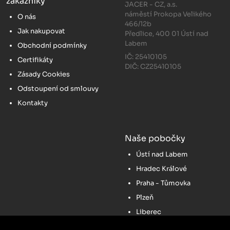
zákazníky
JACER - CZ, a.s.
náměstí Prokopa Velikého
O nás
466/12b
Jak nakupovat
Předlice, 400 01 Ústí nad
Labem
Obchodní podmínky
IČ: 25410105
Certifikáty
DIČ: CZ25410105
Zásady Cookies
Odstoupení od smlouvy
Kontakty
Naše pobočky
Ústí nad Labem
Hradec Králové
Praha - Tůmovka
Plzeň
Liberec