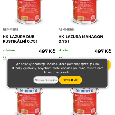
REMMERS
REMMERS
HK-LAZURA DUB
HK-LAZURA MAHAGON
RUSTIKÁLNÍ 0,75 l
0,75 l
skladem
497 Kč
skladem
497 Kč
ks
ks
Tyto stránky používají Cookies, které pomáhají zjistit, jak jsou
stránky využívány. Abychom mohli cookies používat, musíte nám
to nejprve povolit.