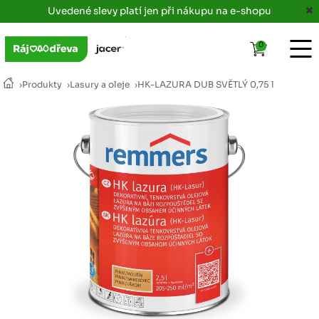
Uvedené slevy platí jen při nákupu na e-shopu
0
›
Produkty
›
Lasury a oleje
›
HK-LAZURA DUB SVĚTLÝ 0,75 l