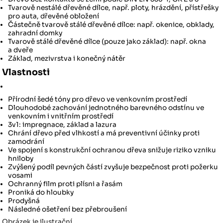
Tvarově nestálé dřevěné dílce, např. ploty, hrázdění, přístřešky
pro auta, dřevěné obložení
Částečně tvarově stálé dřevěné dílce: např. okenice, obklady,
zahradní domky
Tvarově stálé dřevěné dílce (pouze jako základ): např. okna
a dveře
Základ, mezivrstva i konečný nátěr
Vlastnosti
Přírodní šedé tóny pro dřevo ve venkovním prostředí
Dlouhodobé zachování jednotného barevného odstínu ve
venkovním i vnitřním prostředí
3v1: impregnace, základ a lazura
Chrání dřevo před vlhkostí a má preventivní účinky proti
zamodrání
Ve spojení s konstrukční ochranou dřeva snižuje riziko vzniku
hniloby
Zvýšený podíl pevných částí zvyšuje bezpečnost proti požerku
vosami
Ochranný film proti plísni a řasám
Proniká do hloubky
Prodyšná
Následné ošetření bez přebroušení
Obrázek je ilustrační.