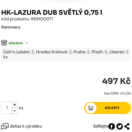
HK-LAZURA DUB SVĚTLÝ 0,75 l
kód produktu: REM00071
Remmers
skladem
Ústí n.Labem:
2
, Hradec Králové:
3
, Praha:
2
, Plzeň:
6
, Liberec:
5
ks
497 Kč
bez DPH: 411,00
ks
dotaz k výrobku
Sdílejte