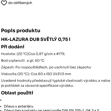
do oblíbených
Popis produktu
HK-LAZURA DUB SVĚTLÝ 0,75 l
Při dodání
Hustota: (20 °C)Cca 0,87 g/cm a #179;
Bod vzplanutí: a gt; 60 °C
Zápach: Po rozpouštědlech, po uschnutí bez zápachu
Viskozita (20 °C): Cca 80 s ISO 2431/3 mm
Uvedené hodnoty představují typické vlastnosti výrobku a nelze
je pokládat za závazné specifikace výrobku.
Oblast použití
Dřevo v exteriéru
Dřevo bez kontaktu se zemí podle DIN EN 335-1, GK 2 a 3