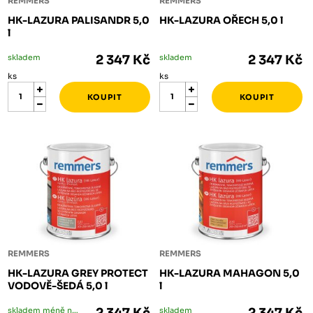
REMMERS
REMMERS
HK-LAZURA PALISANDR 5,0
HK-LAZURA OŘECH 5,0 l
l
skladem
2 347 Kč
skladem
2 347 Kč
ks
ks
REMMERS
REMMERS
HK-LAZURA GREY PROTECT
HK-LAZURA MAHAGON 5,0
VODOVĚ-ŠEDÁ 5,0 l
l
skladem méně než 5 ks
skladem