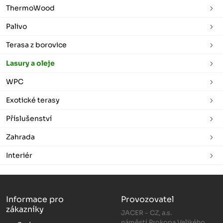
ThermoWood
Palivo
Terasa z borovice
Lasury a oleje
WPC
Exotické terasy
Příslušenství
Zahrada
Interiér
Informace pro
Provozovatel
zákazníky
JACER - CZ, a.s.
náměstí Prokopa Velikého