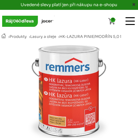
Uvedené slevy platí jen při nákupu na e-shopu
0
›
Produkty
›
Lasury a oleje
›
HK-LAZURA PINIE/MODŘÍN 5,0 l