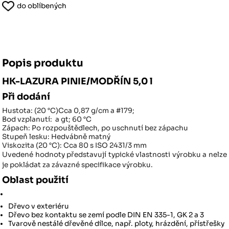
do oblíbených
Popis produktu
HK-LAZURA PINIE/MODŘÍN 5,0 l
Při dodání
Hustota: (20 °C)
Cca 0,87 g/cm a #179;
Bod vzplanutí:
a gt; 60 °C
Zápach:
Po rozpouštědlech, po uschnutí bez zápachu
Stupeň lesku:
Hedvábně matný
Viskozita (20 °C):
Cca 80 s ISO 2431/3 mm
Uvedené hodnoty představují typické vlastnosti výrobku a nelze
je pokládat za závazné specifikace výrobku.
Oblast použití
Dřevo v exteriéru
Dřevo bez kontaktu se zemí podle DIN EN 335-1, GK 2 a 3
Tvarově nestálé dřevěné dílce, např. ploty, hrázdění, přístřešky