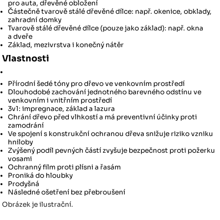
pro auta, dřevěné obložení
Částečně tvarově stálé dřevěné dílce: např. okenice, obklady,
zahradní domky
Tvarově stálé dřevěné dílce (pouze jako základ): např. okna
a dveře
Základ, mezivrstva i konečný nátěr
Vlastnosti
Přírodní šedé tóny pro dřevo ve venkovním prostředí
Dlouhodobé zachování jednotného barevného odstínu ve
venkovním i vnitřním prostředí
3v1: impregnace, základ a lazura
Chrání dřevo před vlhkostí a má preventivní účinky proti
zamodrání
Ve spojení s konstrukční ochranou dřeva snižuje riziko vzniku
hniloby
Zvýšený podíl pevných částí zvyšuje bezpečnost proti požerku
vosami
Ochranný film proti plísni a řasám
Proniká do hloubky
Prodyšná
Následné ošetření bez přebroušení
Obrázek je ilustrační.