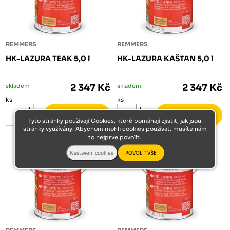
REMMERS
REMMERS
HK-LAZURA TEAK 5,0 l
HK-LAZURA KAŠTAN 5,0 l
skladem
2 347 Kč
skladem
2 347 Kč
ks
ks
Tyto stránky používají Cookies, které pomáhají zjistit, jak jsou
stránky využívány. Abychom mohli cookies používat, musíte nám
to nejprve povolit.