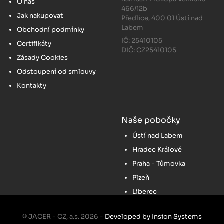
O nás
466/12b
Jak nakupovat
Předlice, 400 01 Ústí nad
Labem
Obchodní podmínky
IČ: 25410105
Certifikáty
DIČ: CZ25410105
Zásady Cookies
Odstoupení od smlouvy
Kontakty
Naše pobočky
Ústí nad Labem
Hradec Králové
Praha - Tůmovka
Plzeň
Liberec
© JACER - CZ, a.s. 2026 -
Developed by Insion Systems