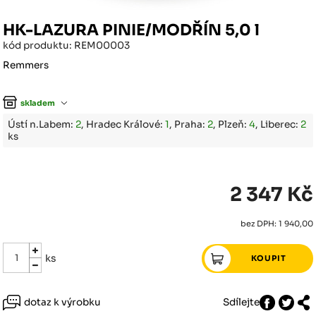
HK-LAZURA PINIE/MODŘÍN 5,0 l
kód produktu: REM00003
Remmers
skladem
Ústí n.Labem:
2
, Hradec Králové:
1
, Praha:
2
, Plzeň:
4
, Liberec:
2
ks
2 347 Kč
bez DPH: 1 940,00
ks
dotaz k výrobku
Sdílejte