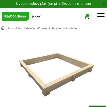
Uvedené slevy platí jen při nákupu na e-shopu
0
›
Produkty
›
Zahrada
›
Dřevěné dětské pískoviště