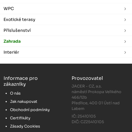
WPC
Exotické terasy
Příslušenství
Zahrada
Interiér
Informace pro
Provozovatel
zákazníky
JACER - CZ, a.s.
náměstí Prokopa Velikého
O nás
466/12b
Jak nakupovat
Předlice, 400 01 Ústí nad
Labem
Obchodní podmínky
IČ: 25410105
Certifikáty
DIČ: CZ25410105
Zásady Cookies