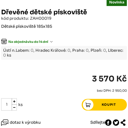
Novinka
Dřevěné dětské pískoviště
kód produktu: ZAH00019
Dětské pískoviště 185x185
Na objednávku do 14 dní
Ústí n.Labem:
0
, Hradec Králové:
0
, Praha:
0
, Plzeň:
0
, Liberec:
0
ks
3 570 Kč
bez DPH: 2 950,00
ks
dotaz k výrobku
Sdílejte