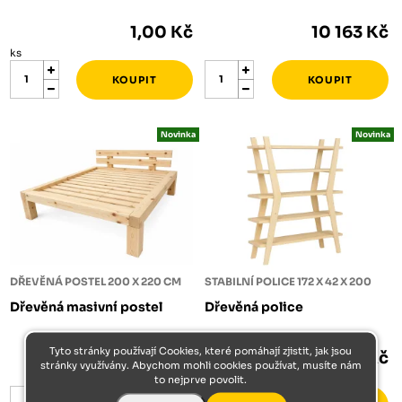
1,00 Kč
10 163 Kč
ks
Novinka
Novinka
DŘEVĚNÁ POSTEL 200 X 220 CM
STABILNÍ POLICE 172 X 42 X 200
Dřevěná masivní postel
Dřevěná police
Tyto stránky používají Cookies, které pomáhají zjistit, jak jsou
10 442 Kč
5 082 Kč
stránky využívány. Abychom mohli cookies používat, musíte nám
ks
to nejprve povolit.