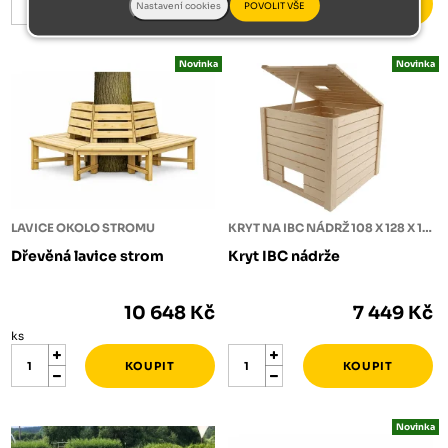
Novinka
Novinka
LAVICE OKOLO STROMU
KRYT NA IBC NÁDRŽ 108 X 128 X 125
Dřevěná lavice strom
Kryt IBC nádrže
10 648 Kč
7 449 Kč
ks
Novinka