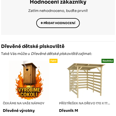
Hodnocení zákazníky
Zatím nehodnoceno, buďte první!
PŘIDAT HODNOCENÍ
Dřevěné dětské pískoviště
Také Vás může u
Dřevěné dětské pískoviště
zajímat:
Fakt!
Novinka
ČEKÁME NA VAŠE NÁPADY
PŘÍSTŘEŠEK NA DŘEVO 170 X 170 X 180
Dřevěné výrobky
Dřevník M