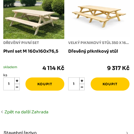
DŘEVĚNÝ PIVNÍ SET
VELKÝ PIKNIKOVÝ STŮL 350 X 160 X 76,5
Pivní set M 160x160x76,5
Dřevěný piknikový stůl
skladem
4 114 Kč
9 317 Kč
ks
Zpět na další Zahrada
Stavební řezivo