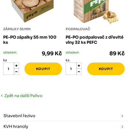
ZÁPALKY 55 MM
PODPALOVAČ
PE-PO zápalky 55 mm 100
PE-PO podpalovač z dřevité
ks
vlny 32 ks PEFC
skladem
9,99 Kč
skladem
89 Kč
ks
ks
Zpět na další Palivo
Stavební řezivo
KVH hranoly