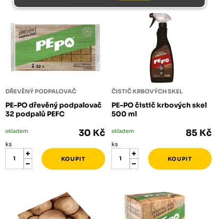
DŘEVĚNÝ PODPALOVAČ
ČISTIČ KRBOVÝCH SKEL
PE-PO dřevěný podpalovač
PE-PO čistič krbových skel
32 podpalů PEFC
500 ml
skladem
30 Kč
skladem
85 Kč
ks
ks