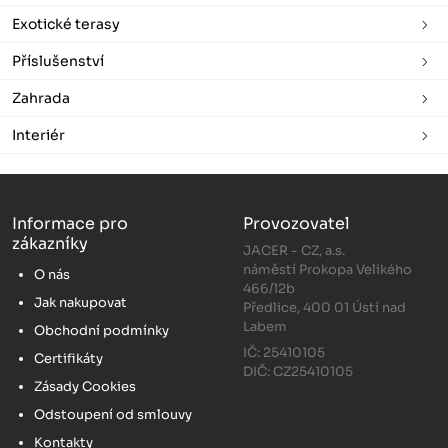
Exotické terasy
Příslušenství
Zahrada
Interiér
Informace pro
Provozovatel
zákazníky
JACER - CZ, a.s.
náměstí Prokopa Velikého
O nás
466/12b
Jak nakupovat
Předlice, 400 01 Ústí nad
Labem
Obchodní podmínky
IČ: 25410105
Certifikáty
DIČ: CZ25410105
Zásady Cookies
Odstoupení od smlouvy
Kontakty