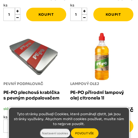
ks
ks
PEVNÝ PODPALOVAČ
LAMPOVÝ OLEJ
PE-PO plechová krabička
PE-PO přírodní lampový
s pevným podpalovačem
olej citronela 1l
skladem
89 Kč
skladem
124 Kč
Tyto stránky používají Cookies, které pomáhají zjistit, jak jsou
ks
ks
stránky využívány. Abychom mohli cookies používat, musíte nám
to nejprve povolit.