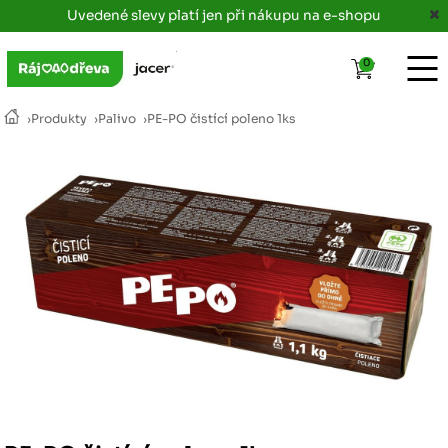
Uvedené slevy platí jen při nákupu na e-shopu
0
›
Produkty
›
Palivo
›
PE-PO čistící poleno 1ks