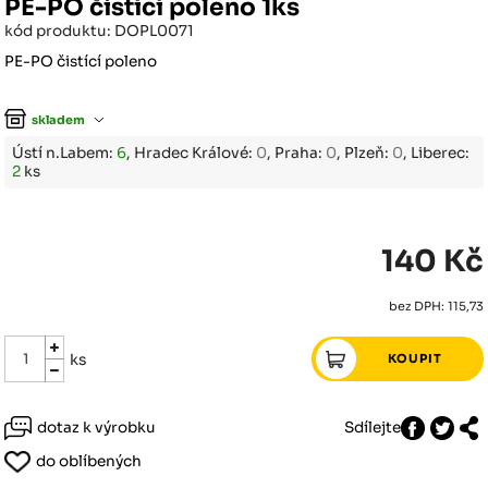
PE-PO čistící poleno 1ks
kód produktu: DOPL0071
PE-PO čistící poleno
skladem
Ústí n.Labem:
6
, Hradec Králové:
0
, Praha:
0
, Plzeň:
0
, Liberec:
2
ks
140 Kč
bez DPH: 115,73
ks
dotaz k výrobku
Sdílejte
do oblíbených