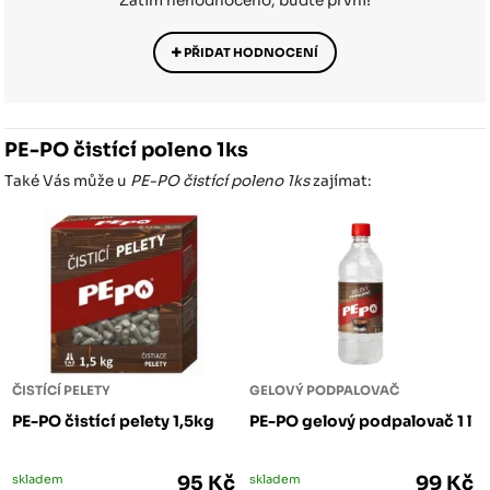
Zatím nehodnoceno, buďte první!
PŘIDAT HODNOCENÍ
PE-PO čistící poleno 1ks
Také Vás může u
PE-PO čistící poleno 1ks
zajímat:
ČISTÍCÍ PELETY
GELOVÝ PODPALOVAČ
PE-PO čistící pelety 1,5kg
PE-PO gelový podpalovač 1 l
skladem
95 Kč
skladem
99 Kč