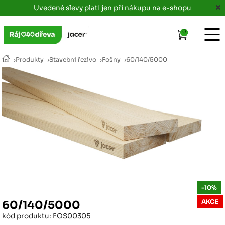
Uvedené slevy platí jen při nákupu na e-shopu
0
›
Produkty
›
Stavební řezivo
›
Fošny
›
60/140/5000
-10%
AKCE
60/140/5000
kód produktu: FOS00305