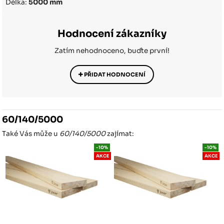
Délka:
5000 mm
Hodnocení zákazníky
Zatím nehodnoceno, buďte první!
PŘIDAT HODNOCENÍ
60/140/5000
Také Vás může u
60/140/5000
zajímat:
-10%
-10%
AKCE
AKCE