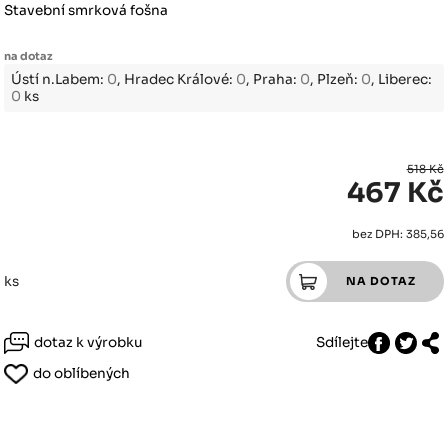
Stavební smrková fošna
na dotaz
Ústí n.Labem:
0
, Hradec Králové:
0
, Praha:
0
, Plzeň:
0
, Liberec:
0
ks
518 Kč
467 Kč
bez DPH: 385,56
ks
dotaz k výrobku
Sdílejte
do oblíbených