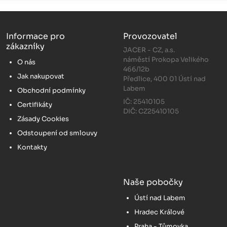
Informace pro
Provozovatel
zákazníky
JACER - CZ, a.s.
náměstí Prokopa Velikého
O nás
466/12b
Jak nakupovat
Předlice, 400 01 Ústí nad
Labem
Obchodní podmínky
IČ: 25410105
Certifikáty
DIČ: CZ25410105
Zásady Cookies
Odstoupení od smlouvy
Kontakty
Naše pobočky
Ústí nad Labem
Hradec Králové
Praha - Tůmovka