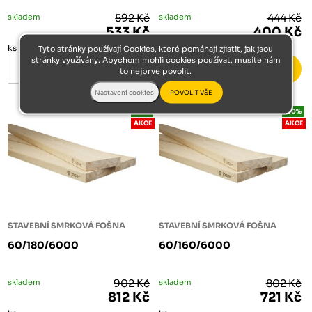
skladem
592 Kč
skladem
444 Kč
533 Kč
400 Kč
ks
ks
Tyto stránky používají Cookies, které pomáhají zjistit, jak jsou
stránky využívány. Abychom mohli cookies používat, musíte nám
to nejprve povolit.
-10%
-10%
AKCE
AKCE
STAVEBNÍ SMRKOVÁ FOŠNA
STAVEBNÍ SMRKOVÁ FOŠNA
60/180/6000
60/160/6000
skladem
902 Kč
skladem
802 Kč
812 Kč
721 Kč