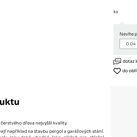
Růžodol XI – Liberec, 460 01
ks
Nevíte 
dotaz 
do obl
uktu
čerstvého dřeva nejvyšší kvality.
ají například na stavbu pergol a garážových stání.