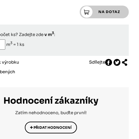
3
počet ks? Zadejte zde
v m
:
3
m
=
1
ks
k výrobku
Sdílejte
íbených
Hodnocení zákazníky
Zatím nehodnoceno, buďte první!
PŘIDAT HODNOCENÍ