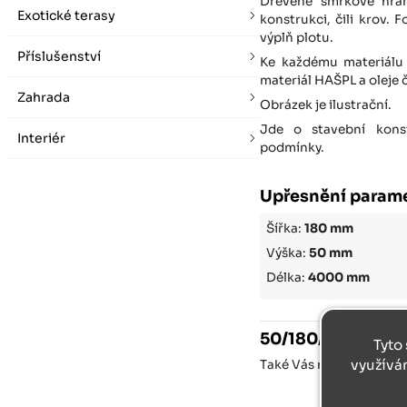
Dřevěné smrkové hran
Exotické terasy
konstrukci, čili krov.
výplň plotu.
Příslušenství
Ke každému materiálu 
materiál HAŠPL a oleje
Zahrada
Obrázek je ilustrační.
Jde o stavební konst
Interiér
podmínky.
Upřesnění param
Šířka:
180 mm
Výška:
50 mm
Délka:
4000 mm
50/180/4000
Tyto 
využívá
Také Vás může u
50/18