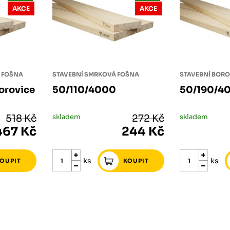
AKCE
AKCE
 FOŠNA
STAVEBNÍ SMRKOVÁ FOŠNA
STAVEBNÍ BOR
orovice
50/110/4000
50/190/40
518 Kč
skladem
272 Kč
skladem
467 Kč
244 Kč
ks
ks