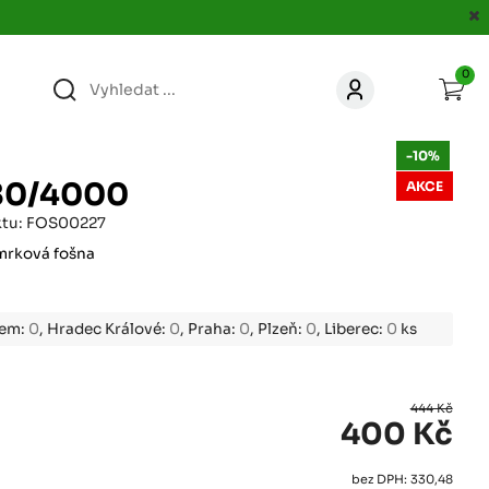
0
363
KONTAKT
-10%
acer.cz
80/4000
AKCE
67
ktu: FOS00227
KONTAKT
jacer.cz
mrková fošna
860
KONTAKT
jacer.cz
bem:
0
, Hradec Králové:
0
, Praha:
0
, Plzeň:
0
, Liberec:
0
ks
667
KONTAKT
jacer.cz
444 Kč
400 Kč
060
KONTAKT
bez DPH: 330,48
c
jacer.cz