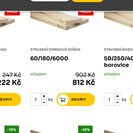
-10%
-10%
AKCE
AKCE
ŠNA
STAVEBNÍ SMRKOVÁ FOŠNA
STAVEBNÍ BOR
60/180/6000
50/250/4
borovice
247 Kč
skladem
902 Kč
skladem
222 Kč
812 Kč
ks
ks
-10%
-10%