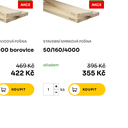
AKCE
AKCE
OVICOVÁ FOŠNA
STAVEBNÍ SMRKOVÁ FOŠNA
00 borovice
50/160/4000
469 Kč
skladem
395 Kč
422 Kč
355 Kč
ks