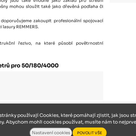
oly jsou také vhodné jako základ pro střešní
 Fošny mohou sloužit také jako dřevěná podlaha či
doporučujeme zakoupit profesionální spojovací
 či lasury REMMERS.
rukční řezivo, na které působí povětrnostní
etrů pro 50/180/4000
stránky používají Cookies, které pomáhají zjistit, jak jsou s
ny. Abychom mohli cookies používat, musíte nám to nejprve 
0/4000
zajímat: