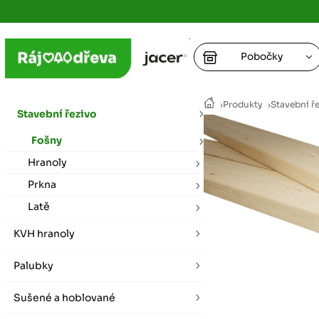
Pobočky
Ústí nad
›
Produkty
›
Stavební ř
vybírat zde
Stavební řezivo
+
Fošny
Hradec K
+
+
+
vybírat zde
Hranoly
Prkna
+
Praha
Latě
vybírat zde
KVH hranoly
Plzeň
Palubky
vybírat zde
Sušené a hoblované
Liberec
Letní otevírací doba (březen - říjen)