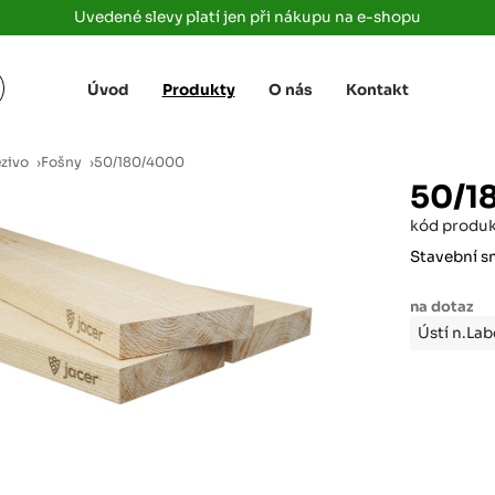
Uvedené slevy platí jen při nákupu na e-shopu
Úvod
Produkty
O nás
Kontakt
Žižkova 3363/78
+420 733 733 
 Labem
(parkoviště MAKRO)
rajdrevausti
j
ezivo
›
Fošny
›
50/180/4000
Ústí nad Labem, 400 01
50/1
Rovná 181
+420 731 616 7
rálové
kód produ
(parkoviště MAKRO)
rajdrevahradec
Březhrad, Hradec Králové, 503 32
Stavební s
Tůmovka 110
+420 734 850 
na dotaz
(Za čerpací stanicí TANK ONO)
rajdrevapraha
Ústí n.La
Předboj, 250 72
Rokycanská 2656/2,
+420 603 162 
(parkoviště Albert)
rajdrevaplzen
Plzeň 4, 301 00
Partyzánská
+420 733 733 
(na konci ulice u zrcadla)
rajdrevalibere