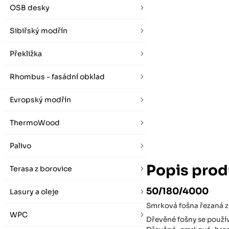
vybírat zde
Po-Pá 07:00 - 16:00, So 08:00 - 12:00 (ne Liberec)
OSB desky
Zimní otevírací doba (listopad - únor)
Po-Pá 08:00 - 16:00, So 08:00 - 12:00 (ne Liberec)
Sibiřský modřín
Překližka
Rhombus - fasádní obklad
Evropský modřín
ThermoWood
Palivo
Popis prod
Terasa z borovice
50/180/4000
Lasury a oleje
Smrková fošna řezaná z 
WPC
Dřevěné fošny se použív