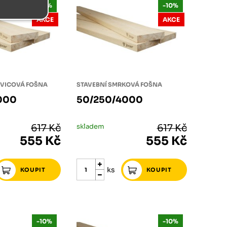
-10%
-10%
AKCE
AKCE
OVICOVÁ FOŠNA
STAVEBNÍ SMRKOVÁ FOŠNA
000
50/250/4000
617 Kč
skladem
617 Kč
555 Kč
555 Kč
ks
-10%
-10%