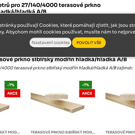
trů pro 27/140/4000 terasové prkno
hladká/hladká A/B
stránky používají Cookies, které pomáhají zjistit, jak jsou s
ny. Abychom mohli cookies používat, musíte nám to nejprve 
sové prkno sibiřský modřín hladká/hladká A/B
/4000 terasové prkno sibiřský modřín hladká/hladká A/B
zajímat:
-7%
-7%
AKCE
AKCE
TERASOVÉ PRKNO SIBIŘSKÝ MODŘÍN
TERASOVÉ PRKNO SIBIŘSKÝ MODŘÍN