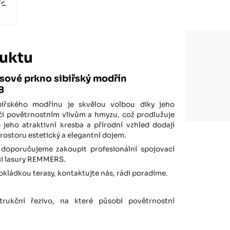
uktu
sové prkno sibiřský modřín
B
biřského modřínu je skvělou volbou díky jeho
či povětrnostním vlivům a hmyzu, což prodlužuje
c jeho atraktivní kresba a přírodní vzhled dodají
storu estetický a elegantní dojem.
doporučujeme zakoupit profesionální spojovací
 či lasury REMMERS.
pokládkou terasy, kontaktujte nás, rádi poradíme.
rukční řezivo, na které působí povětrnostní