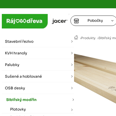
Pobočky
Ústí nad
›
Produkty
›
Sibiřský m
vybírat zde
Stavební řezivo
+
Hradec K
+
KVH hranoly
+
+
vybírat zde
Palubky
+
Praha
Sušené a hoblované
vybírat zde
OSB desky
Plzeň
vybírat zde
Sibiřský modřín
Plotovky
Liberec
Letní otevírací doba (březen - říjen)