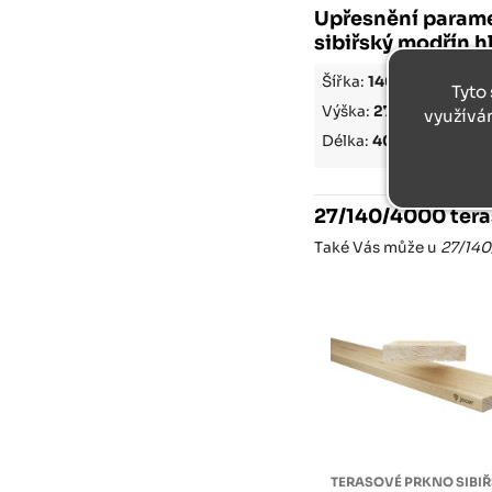
Upřesnění parame
sibiřský modřín 
Šířka:
140 mm
Tyto 
Výška:
27 mm
využívá
Délka:
4000 mm
27/140/4000 tera
Také Vás může u
27/140