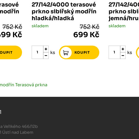
rasové
27/142/4000 terasové
27/142/40
 modřín
prkno sibiřský modřín
prkno sib
hladká/hladká
jemná/hru
752 Kč
skladem
752 Kč
skladem
699 Kč
699 Kč
ks
ks
 modřín Terasová prkna
l
.
a Velikého 466/12b
1 Ústí nad Labem