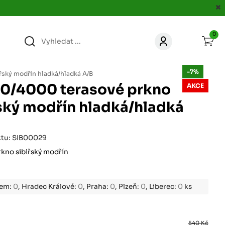
0
363
KONTAKT
-7%
acer.cz
řský modřín hladká/hladká A/B
40/4000 terasové prkno
AKCE
67
ský modřín hladká/hladká
KONTAKT
jacer.cz
860
ktu: SIB00029
KONTAKT
jacer.cz
rkno sibiřský modřín
667
KONTAKT
jacer.cz
bem:
0
, Hradec Králové:
0
, Praha:
0
, Plzeň:
0
, Liberec:
0
ks
060
KONTAKT
540 Kč
c
jacer.cz