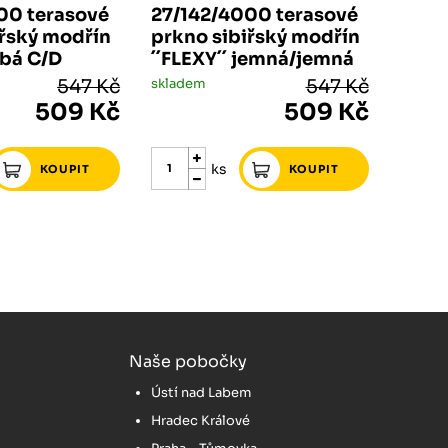
00 terasové
27/142/4000 terasové
iřský modřín
prkno sibiřský modřín
bá C/D
´´FLEXY´´ jemná/jemná
547 Kč
skladem
547 Kč
509 Kč
509 Kč
ks
Naše pobočky
Ústí nad Labem
Hradec Králové