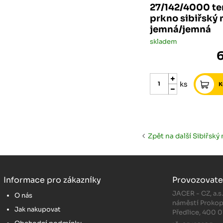
27/142/4000 te
prkno sibiřský
jemná/jemná
skladem
ks
Zpět na další Sibiřský
Informace pro zákazníky
Provozovate
JACER - CZ, a.s
O nás
náměstí Prokop
Jak nakupovat
Předlice, 400 0