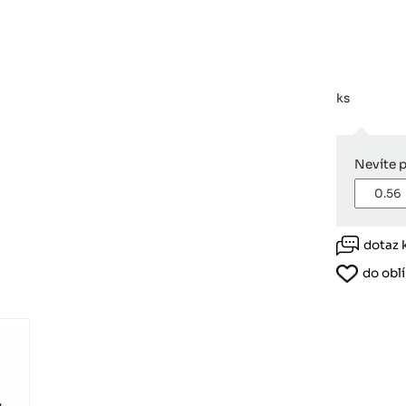
Růžodol XI – Liberec, 460 01
ks
Nevíte 
dotaz 
do obl