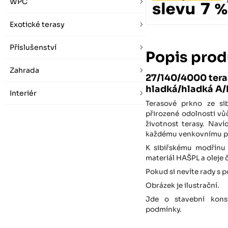
WPC
Exotické terasy
Příslušenství
Popis prod
Zahrada
27/140/4000 tera
hladká/hladká A/
Interiér
Terasové prkno ze si
přirozené odolnosti vů
životnost terasy. Naví
každému venkovnímu pro
K sibiřskému modřínu 
materiál HAŠPL a oleje
Pokud si nevíte rady s 
Obrázek je ilustrační.
Jde o stavební konst
podmínky.