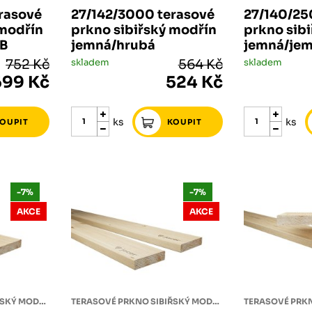
rasové
27/142/3000 terasové
27/140/25
 modřín
prkno sibiřský modřín
prkno sib
/B
jemná/hrubá
jemná/je
752 Kč
skladem
564 Kč
skladem
699 Kč
524 Kč
ks
ks
-7%
-7%
AKCE
AKCE
TERASOVÉ PRKNO SIBIŘSKÝ MODŘÍN
TERASOVÉ PRKNO SIBIŘSKÝ MODŘÍN