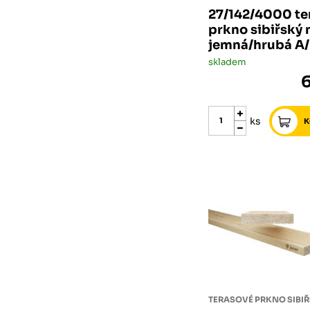
27/142/4000 te
prkno sibiřský
jemná/hrubá A
skladem
ks