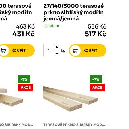
00 terasové
27/140/3000 terasové
iřský modřín
prkno sibiřský modřín
mná
jemná/jemná
463 Kč
skladem
556 Kč
431 Kč
517 Kč
ks
-7%
-7%
AKCE
AKCE
TERASOVÉ PRKNO SIBIŘSKÝ MODŘÍN
TERASOVÉ PRKNO SIBIŘSKÝ MODŘÍN