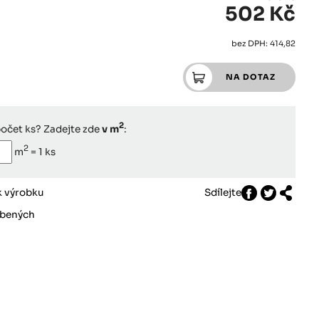
502 Kč
bez DPH: 414,82
2
počet ks? Zadejte zde
v m
:
2
m
=
1
ks
k výrobku
Sdílejte
íbených