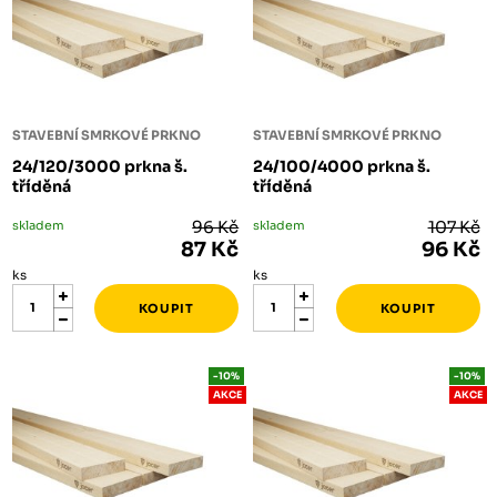
STAVEBNÍ SMRKOVÉ PRKNO
STAVEBNÍ SMRKOVÉ PRKNO
24/120/3000 prkna š.
24/100/4000 prkna š.
tříděná
tříděná
skladem
96 Kč
skladem
107 Kč
87 Kč
96 Kč
ks
ks
-10%
-10%
AKCE
AKCE