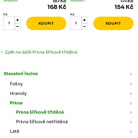
skladem
187 Kč
skladem
171 Kč
168 Kč
154 Kč
ks
ks
Zpět na další Prkna šířkově tříděná
Stavební řezivo
Fošny
Hranoly
Prkna
Prkna šířkově tříděná
Prkna šířkově netříděná
Latě