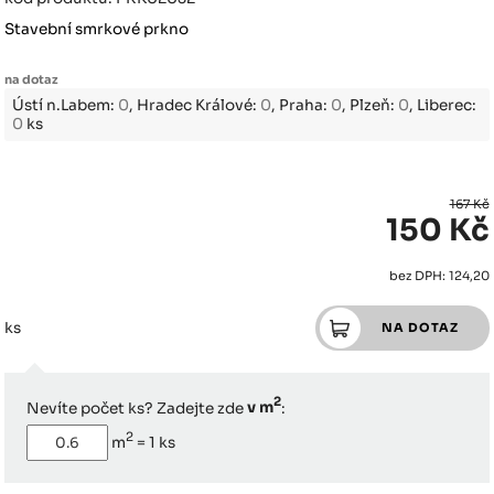
Stavební smrkové prkno
na dotaz
Ústí n.Labem:
0
, Hradec Králové:
0
, Praha:
0
, Plzeň:
0
, Liberec:
0
ks
167 Kč
150 Kč
bez DPH: 124,20
ks
2
Nevíte počet ks? Zadejte zde
v m
:
2
m
=
1
ks