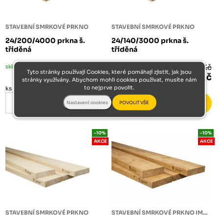
STAVEBNÍ SMRKOVÉ PRKNO
STAVEBNÍ SMRKOVÉ PRKNO
24/200/4000 prkna š.
24/140/3000 prkna š.
tříděná
tříděná
skladem
214 Kč
skladem
112 Kč
Tyto stránky používají Cookies, které pomáhají zjistit, jak jsou
192 Kč
101 Kč
stránky využívány. Abychom mohli cookies používat, musíte nám
to nejprve povolit.
ks
ks
-10%
-10%
AKCE
AKCE
STAVEBNÍ SMRKOVÉ PRKNO
STAVEBNÍ SMRKOVÉ PRKNO IMPREGNOVANÉ