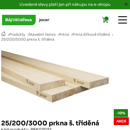
Uvedené slevy platí jen při nákupu na e-shopu
0
›
Produkty
›
Stavební řezivo
›
Prkna
›
Prkna šířkově tříděná
›
25/200/3000 prkna š. tříděná
-10%
AKCE
25/200/3000 prkna š. tříděná
kód produktu: PRK02032