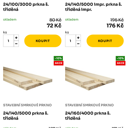
24/100/3000 prkna š.
24/140/5000 impr. prkna š.
tříděná
tříděná impr.
skladem
80 Kč
skladem
195 Kč
72 Kč
176 Kč
ks
ks
-10%
-10%
AKCE
AKCE
STAVEBNÍ SMRKOVÉ PRKNO
STAVEBNÍ SMRKOVÉ PRKNO
24/140/5000 prkna š.
24/160/4000 prkna š.
tříděná
tříděná