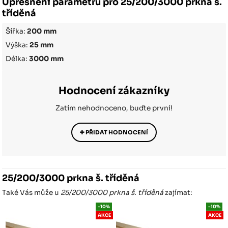
Upřesnění parametrů pro 25/200/3000 prkna š.
tříděná
Šířka:
200 mm
Výška:
25 mm
Délka:
3000 mm
Hodnocení zákazníky
Zatím nehodnoceno, buďte první!
PŘIDAT HODNOCENÍ
25/200/3000 prkna š. tříděná
Také Vás může u
25/200/3000 prkna š. tříděná
zajímat:
-10%
-10%
AKCE
AKCE