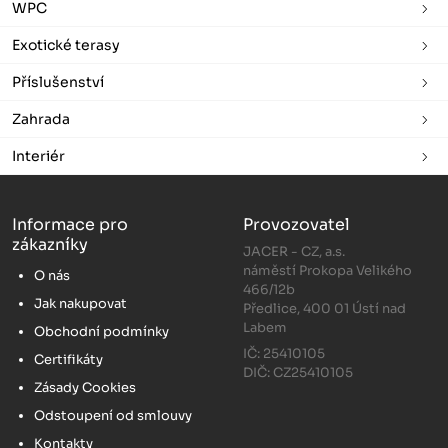
WPC
Exotické terasy
Příslušenství
Zahrada
Interiér
Informace pro
Provozovatel
zákazníky
JACER - CZ, a.s.
náměstí Prokopa Velikého
O nás
466/12b
Jak nakupovat
Předlice, 400 01 Ústí nad
Labem
Obchodní podmínky
IČ: 25410105
Certifikáty
DIČ: CZ25410105
Zásady Cookies
Odstoupení od smlouvy
Kontakty