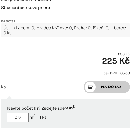
Stavební smrkové prkno
na dotaz
Ústí n.Labem:
0
, Hradec Králové:
0
, Praha:
0
, Plzeň:
0
, Liberec:
0
ks
250 Kč
225 Kč
bez DPH: 186,30
ks
2
Nevíte počet ks? Zadejte zde
v m
:
2
m
=
1
ks