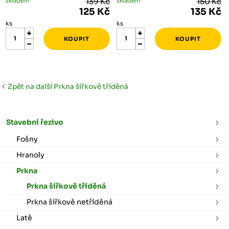
skladem
139 Kč
skladem
150 Kč
125 Kč
135 Kč
ks
ks
Zpět na další Prkna šířkově tříděná
Stavební řezivo
Fošny
Hranoly
Prkna
Prkna šířkově tříděná
Prkna šířkově netříděná
Latě