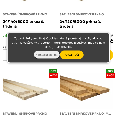
STAVEBNÍ SMRKOVÉ PRKNO
STAVEBNÍ SMRKOVÉ PRKNO
24/140/5000 prkna š.
24/120/5000 prkna š.
tříděná
tříděná
skladem
187 Kč
skladem
160 Kč
Tyto stránky používají Cookies, které pomáhají zjistit, jak jsou
168 Kč
144 Kč
stránky využívány. Abychom mohli cookies používat, musíte nám
to nejprve povolit.
ks
ks
-10%
-10%
AKCE
AKCE
STAVEBNÍ SMRKOVÉ PRKNO
STAVEBNÍ SMRKOVÉ PRKNO IMPREGNOVANÉ