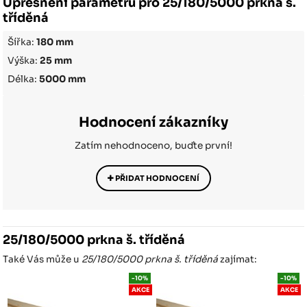
Upřesnění parametrů pro 25/180/5000 prkna š.
tříděná
Šířka:
180 mm
Výška:
25 mm
Délka:
5000 mm
Hodnocení zákazníky
Zatím nehodnoceno, buďte první!
PŘIDAT HODNOCENÍ
25/180/5000 prkna š. tříděná
Také Vás může u
25/180/5000 prkna š. tříděná
zajímat:
-10%
-10%
AKCE
AKCE