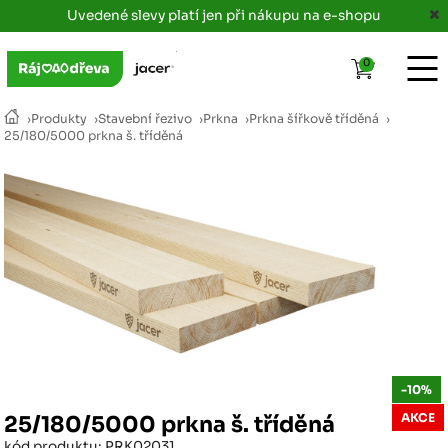
Uvedené slevy platí jen při nákupu na e-shopu
0
›
Produkty
›
Stavební řezivo
›
Prkna
›
Prkna šířkově tříděná
›
25/180/5000 prkna š. tříděná
-10%
AKCE
25/180/5000 prkna š. tříděná
kód produktu: PRK02031