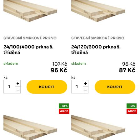
STAVEBNÍ SMRKOVÉ PRKNO
STAVEBNÍ SMRKOVÉ PRKNO
24/100/4000 prkna š.
24/120/3000 prkna š.
tříděná
tříděná
skladem
107 Kč
skladem
96 Kč
96 Kč
87 Kč
ks
ks
-10%
-10%
AKCE
AKCE