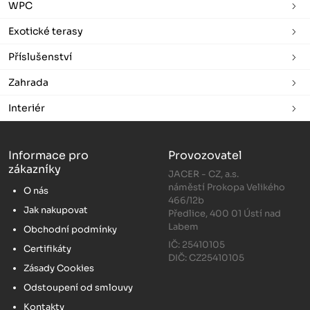
WPC
Exotické terasy
Příslušenství
Zahrada
Interiér
Informace pro
Provozovatel
zákazníky
JACER - CZ, a.s.
náměstí Prokopa Velikého
O nás
466/12b
Jak nakupovat
Předlice, 400 01 Ústí nad
Labem
Obchodní podmínky
IČ: 25410105
Certifikáty
DIČ: CZ25410105
Zásady Cookies
Odstoupení od smlouvy
Kontakty