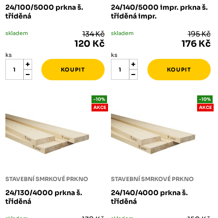
24/100/5000 prkna š.
24/140/5000 impr. prkna š.
tříděná
tříděná impr.
skladem
134 Kč
skladem
195 Kč
120 Kč
176 Kč
ks
ks
-10%
-10%
AKCE
AKCE
STAVEBNÍ SMRKOVÉ PRKNO
STAVEBNÍ SMRKOVÉ PRKNO
24/130/4000 prkna š.
24/140/4000 prkna š.
tříděná
tříděná