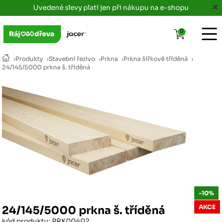
Uvedené slevy platí jen při nákupu na e-shopu
0
›
Produkty
›
Stavební řezivo
›
Prkna
›
Prkna šířkově tříděná
›
24/145/5000 prkna š. tříděná
-10%
AKCE
24/145/5000 prkna š. tříděná
kód produktu: PRK00402