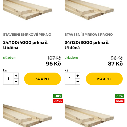
STAVEBNÍ SMRKOVÉ PRKNO
STAVEBNÍ SMRKOVÉ PRKNO
24/100/4000 prkna š.
24/120/3000 prkna š.
tříděná
tříděná
skladem
107 Kč
skladem
96 Kč
96 Kč
87 Kč
ks
ks
-10%
-10%
AKCE
AKCE