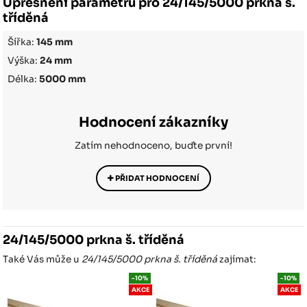
Upřesnění parametrů pro 24/145/5000 prkna š.
tříděná
Šířka:
145 mm
Výška:
24 mm
Délka:
5000 mm
Hodnocení zákazníky
Zatím nehodnoceno, buďte první!
PŘIDAT HODNOCENÍ
24/145/5000 prkna š. tříděná
Také Vás může u
24/145/5000 prkna š. tříděná
zajímat:
-10%
-10%
AKCE
AKCE