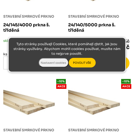
STAVEBNÍ SMRKOVÉ PRKNO
STAVEBNÍ SMRKOVÉ PRKNO
24/145/4000 prkna š.
24/140/5000 prkna š.
tříděná
tříděná
skladem
155 Kč
skladem
187 Kč
Tyto stránky používají Cookies, které pomáhají zjistit, jak jsou
139 Kč
168 Kč
stránky využívány. Abychom mohli cookies používat, musíte nám
to nejprve povolit.
ks
ks
-10%
-10%
AKCE
AKCE
STAVEBNÍ SMRKOVÉ PRKNO
STAVEBNÍ SMRKOVÉ PRKNO