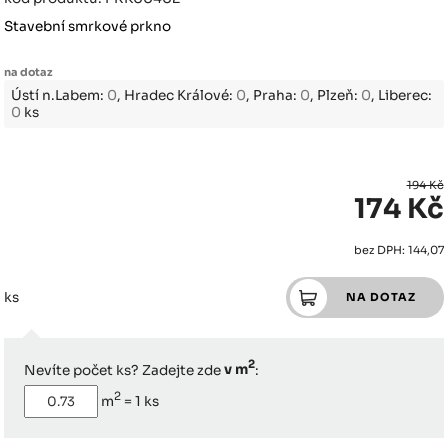
Stavební smrkové prkno
na dotaz
Ústí n.Labem:
0
, Hradec Králové:
0
, Praha:
0
, Plzeň:
0
, Liberec:
0
ks
194 Kč
174 Kč
bez DPH: 144,07
ks
2
Nevíte počet ks? Zadejte zde
v m
:
2
m
=
1
ks