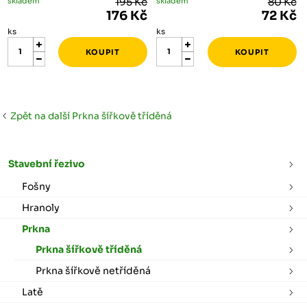
skladem
195 Kč
skladem
80 Kč
176 Kč
72 Kč
ks
ks
Zpět na další Prkna šířkově tříděná
Stavební řezivo
Fošny
Hranoly
Prkna
Prkna šířkově tříděná
Prkna šířkově netříděná
Latě