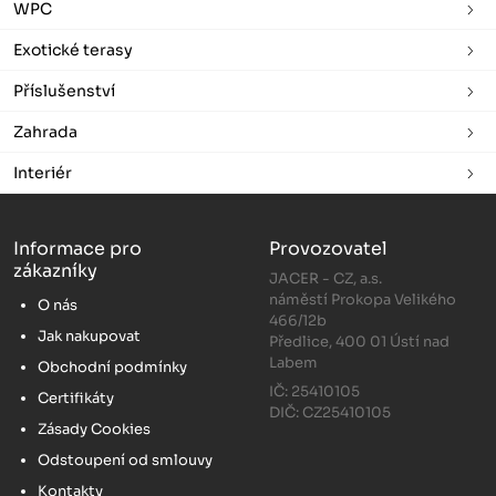
WPC
Exotické terasy
Příslušenství
Zahrada
Interiér
Informace pro
Provozovatel
zákazníky
JACER - CZ, a.s.
náměstí Prokopa Velikého
O nás
466/12b
Jak nakupovat
Předlice, 400 01 Ústí nad
Labem
Obchodní podmínky
IČ: 25410105
Certifikáty
DIČ: CZ25410105
Zásady Cookies
Odstoupení od smlouvy
Kontakty