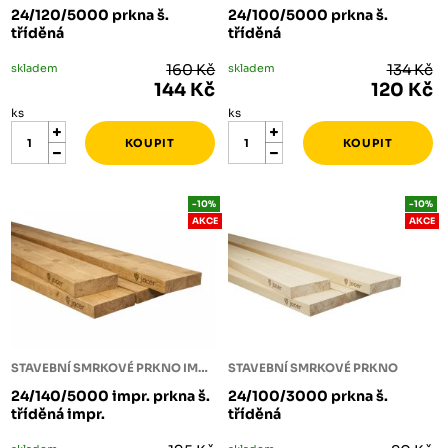
24/120/5000 prkna š.
24/100/5000 prkna š.
tříděná
tříděná
skladem
160 Kč
skladem
134 Kč
144 Kč
120 Kč
ks
ks
-10%
-10%
AKCE
AKCE
STAVEBNÍ SMRKOVÉ PRKNO IMPREGNOVANÉ
STAVEBNÍ SMRKOVÉ PRKNO
24/140/5000 impr. prkna š.
24/100/3000 prkna š.
tříděná impr.
tříděná