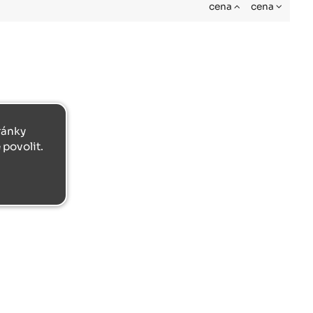
cena
cena
tránky
povolit.