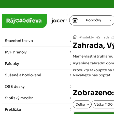
Pobočky
Ústí nad
›
Produkty
›
Zahrada
›
Z
vybírat zde
Stavební řezivo
Zahrada, V
+
Hradec K
+
KVH hranoly
+
+
Máme vlastní truhlárnu 
vybírat zde
Vyrábíme zahradní domky
Palubky
+
Praha
Produkty zakoupíte na n
Sušené a hoblované
Neváhejte nás poptat.
vybírat zde
OSB desky
Plzeň
Zobrazeno:
vybírat zde
Sibiřský modřín
Délka
Výška: 110
Liberec
Překližka
Letní otevírací doba (březen - říjen)