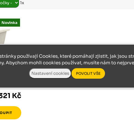
Růžodol XI – Liberec, 460 01
1x
Novinka
stránky používají Cookies, které pomáhají zjistit, jak jsou s
ny. Abychom mohli cookies používat, musíte nám to nejprve 
bouda
321 Kč