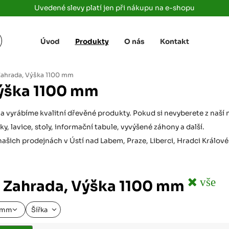
Uvedené slevy platí jen při nákupu na e-shopu
Úvod
Produkty
O nás
Kontakt
Žižkova 3363/78
+420 733 733 
 Labem
(parkoviště MAKRO)
rajdrevausti
j
ahrada, Výška 1100 mm
Ústí nad Labem, 400 01
ýška 1100 mm
Rovná 181
+420 731 616 7
rálové
(parkoviště MAKRO)
rajdrevahradec
a vyrábíme kvalitní dřevěné produkty. Pokud si nevyberete z naší 
Březhrad, Hradec Králové, 503 32
, lavice, stoly, informační tabule, vyvýšené záhony a další.
Tůmovka 110
+420 734 850 
ašich prodejnách v Ústí nad Labem, Praze, Liberci, Hradci Králové 
(Za čerpací stanicí TANK ONO)
rajdrevapraha
Předboj, 250 72
Rokycanská 2656/2,
+420 603 162 
vše
 Zahrada, Výška 1100 mm
(parkoviště Albert)
rajdrevaplzen
Plzeň 4, 301 00
0 mm
Šířka
Partyzánská
+420 733 733 
(na konci ulice u zrcadla)
rajdrevalibere