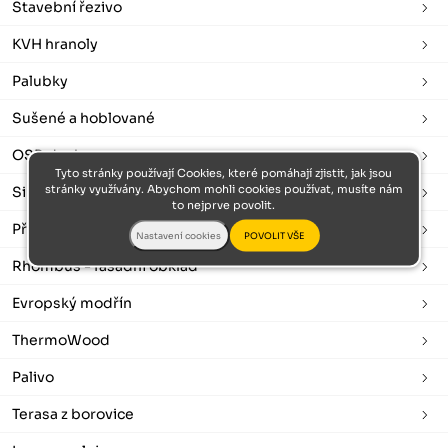
Stavební řezivo
KVH hranoly
Palubky
Sušené a hoblované
OSB desky
Tyto stránky používají Cookies, které pomáhají zjistit, jak jsou
stránky využívány. Abychom mohli cookies používat, musíte nám
Sibiřský modřín
to nejprve povolit.
Překližka
Rhombus - fasádní obklad
Evropský modřín
ThermoWood
Palivo
Terasa z borovice