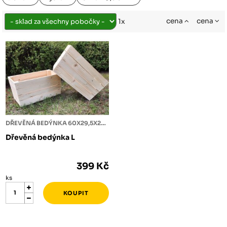
cena
cena
1x
DŘEVĚNÁ BEDÝNKA 60X29,5X29,5
Dřevěná bedýnka L
399 Kč
ks