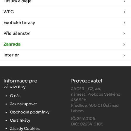
Lasury a oleje
WPC
Exotické terasy
Příslušenství
Zahrada
Interiér
Informace pro
Provozovatel
zákazníky
JACER - CZ, a.s.
náměstí Prokopa Velikého
O nás
466/12b
Jak nakupovat
Předlice, 400 01 Ústí nad
Labem
Obchodní podmínky
IČ: 25410105
Certifikáty
DIČ: CZ25410105
Zásady Cookies