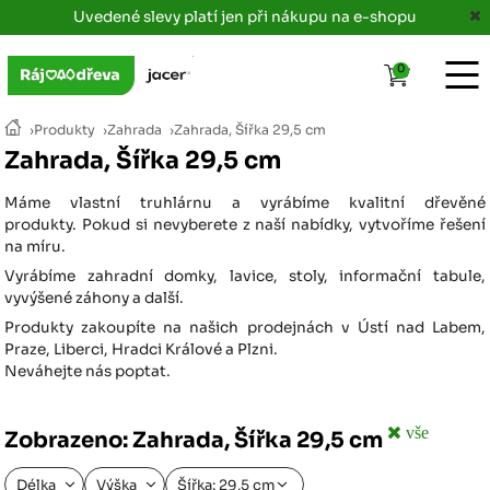
Uvedené slevy platí jen při nákupu na e-shopu
0
›
Produkty
›
Zahrada
›
Zahrada, Šířka 29,5 cm
Zahrada, Šířka 29,5 cm
Máme vlastní truhlárnu a vyrábíme kvalitní dřevěné
produkty. Pokud si nevyberete z naší nabídky, vytvoříme řešení
na míru.
Vyrábíme zahradní domky, lavice, stoly, informační tabule,
vyvýšené záhony a další.
Produkty zakoupíte na našich prodejnách v Ústí nad Labem,
Praze, Liberci, Hradci Králové a Plzni.
Neváhejte nás poptat.
vše
Zobrazeno: Zahrada, Šířka 29,5 cm
Délka
Výška
Šířka: 29,5 cm