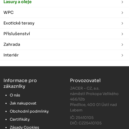
Lasury a oleje
WPC
Exotické terasy
Příslušenství
Zahrada
Interiér
Informace pro
Provozovatel
zákazníky
JACER - CZ, a.s.
náměstí Prokopa Velikého
O nás
466/12b
Jak nakupovat
Předlice, 400 01 Ústí nad
Labem
Obchodní podmínky
IČ: 25410105
Certifikáty
DIČ: CZ25410105
Zásady Cookies