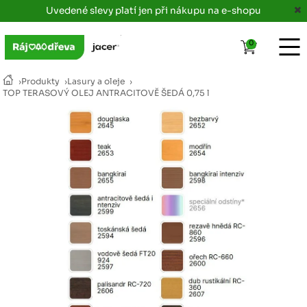
Uvedené slevy platí jen při nákupu na e-shopu
0
›
Produkty
›
Lasury a oleje
›
TOP TERASOVÝ OLEJ ANTRACITOVĚ ŠEDÁ 0,75 l