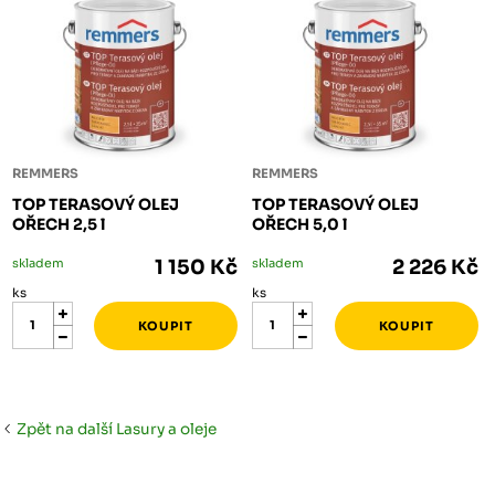
REMMERS
REMMERS
TOP TERASOVÝ OLEJ
TOP TERASOVÝ OLEJ
OŘECH 2,5 l
OŘECH 5,0 l
skladem
1 150 Kč
skladem
2 226 Kč
ks
ks
Zpět na další Lasury a oleje