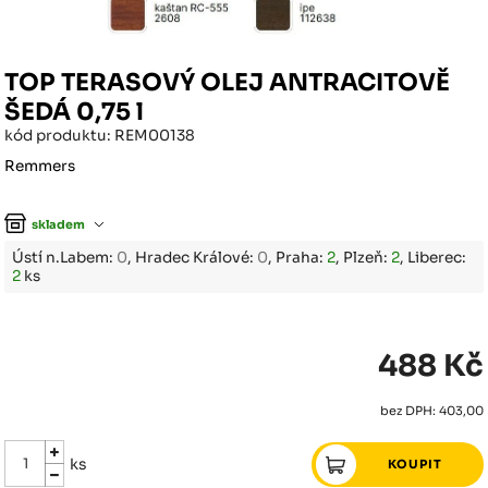
TOP TERASOVÝ OLEJ ANTRACITOVĚ
ŠEDÁ 0,75 l
kód produktu: REM00138
Remmers
skladem
Ústí n.Labem:
0
, Hradec Králové:
0
, Praha:
2
, Plzeň:
2
, Liberec:
2
ks
488 Kč
bez DPH: 403,00
ks