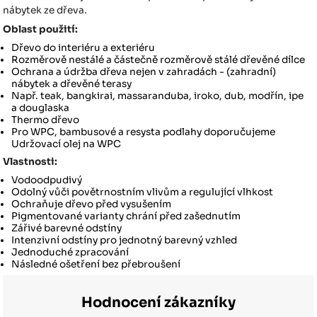
nábytek ze dřeva.
Oblast použití:
Dřevo do interiéru a exteriéru
Rozměrově nestálé a částečně rozměrově stálé dřevěné dílce
Ochrana a údržba dřeva nejen v zahradách - (zahradní)
nábytek a dřevěné terasy
Např. teak, bangkirai, massaranduba, iroko, dub, modřín, ipe
a douglaska
Thermo dřevo
Pro WPC, bambusové a resysta podlahy doporučujeme
Udržovací olej na WPC
Vlastnosti:
Vodoodpudivý
Odolný vůči povětrnostním vlivům a regulující vlhkost
Ochraňuje dřevo před vysušením
Pigmentované varianty chrání před zašednutím
Zářivé barevné odstíny
Intenzivní odstíny pro jednotný barevný vzhled
Jednoduché zpracování
Následné ošetření bez přebroušení
Hodnocení zákazníky