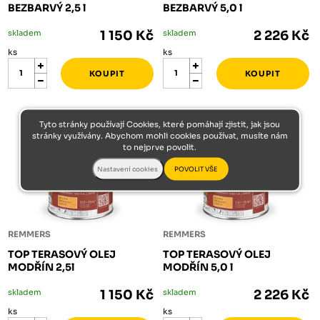
BEZBARVÝ 2,5 l
BEZBARVÝ 5,0 l
skladem
1 150 Kč
skladem
2 226 Kč
ks
ks
Tyto stránky používají Cookies, které pomáhají zjistit, jak jsou
stránky využívány. Abychom mohli cookies používat, musíte nám
to nejprve povolit.
REMMERS
REMMERS
TOP TERASOVÝ OLEJ
TOP TERASOVÝ OLEJ
MODŘÍN 2,5l
MODŘÍN 5,0 l
skladem
1 150 Kč
skladem
2 226 Kč
ks
ks