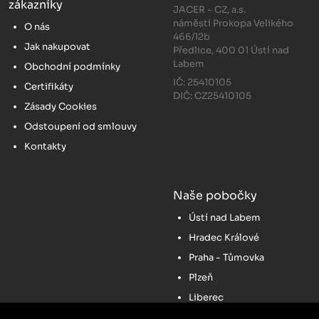
zákazníky
JACER - CZ, a.s.
náměstí Prokopa Velikého
O nás
466/12b
Jak nakupovat
Předlice, 400 01 Ústí nad
Labem
Obchodní podmínky
IČ: 25410105
Certifikáty
DIČ: CZ25410105
Zásady Cookies
Odstoupení od smlouvy
Kontakty
Naše pobočky
Ústí nad Labem
Hradec Králové
Praha - Tůmovka
Plzeň
Liberec