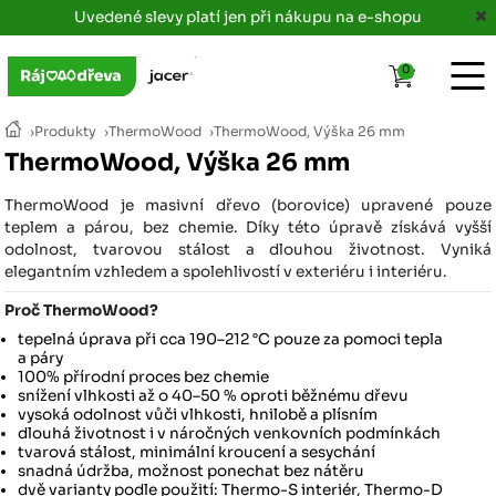
Uvedené slevy platí jen při nákupu na e-shopu
0
›
Produkty
›
ThermoWood
›
ThermoWood, Výška 26 mm
ThermoWood, Výška 26 mm
ThermoWood je masivní dřevo (borovice) upravené pouze
teplem a párou, bez chemie. Díky této úpravě získává vyšší
odolnost, tvarovou stálost a dlouhou životnost. Vyniká
elegantním vzhledem a spolehlivostí v exteriéru i interiéru.
Proč ThermoWood?
tepelná úprava při cca 190–212 °C pouze za pomoci tepla
a páry
100% přírodní proces bez chemie
snížení vlhkosti až o 40–50 % oproti běžnému dřevu
vysoká odolnost vůči vlhkosti, hnilobě a plísním
dlouhá životnost i v náročných venkovních podmínkách
tvarová stálost, minimální kroucení a sesychání
snadná údržba, možnost ponechat bez nátěru
dvě varianty podle použití: Thermo-S interiér, Thermo-D