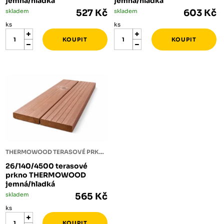
jemná/hladká
jemná/hladká
skladem
527 Kč
skladem
603 Kč
ks
ks
THERMOWOOD TERASOVÉ PRKNO
26/140/4500 terasové
prkno THERMOWOOD
jemná/hladká
skladem
565 Kč
ks