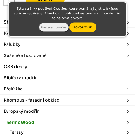
Tyto stránky používají Cookies, které pomáhají zjistit, jak jsou
stránky využívány. Abychom mohli cookies používat, musíte nám
to nejprve povolit.
Stavební řezivo
KVH hranoly
Palubky
Sušené a hoblované
OSB desky
Sibiřský modřín
Překližka
Rhombus - fasádní obklad
Evropský modřín
ThermoWood
Terasy