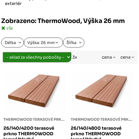
exteriér
Zobrazeno: ThermoWood, Výška 26 mm
vše
Délka
Výška: 26 mm
Šířka
cena
cena
3x
THERMOWOOD TERASOVÉ PRKNO
THERMOWOOD TERASOVÉ PRKNO
26/140/4200 terasové
26/140/4800 terasové
prkno THERMOWOOD
prkno THERMOWOOD