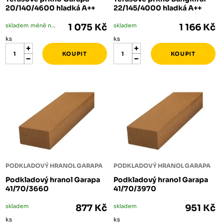
20/140/4600 hladká A++
22/145/4000 hladká A++
skladem méně než 5 ks
1 075 Kč
skladem
1 166 Kč
ks
ks
PODKLADOVÝ HRANOL GARAPA
PODKLADOVÝ HRANOL GARAPA
Podkladový hranol Garapa
Podkladový hranol Garapa
41/70/3660
41/70/3970
skladem
877 Kč
skladem
951 Kč
ks
ks