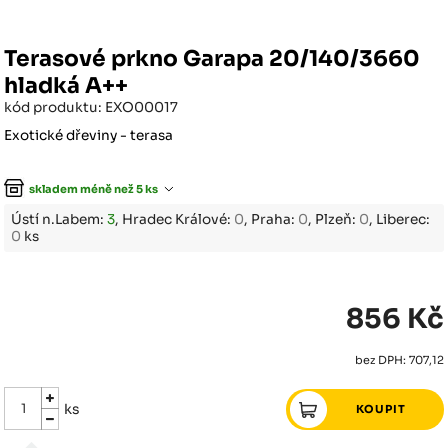
Terasové prkno Garapa 20/140/3660
hladká A++
kód produktu: EXO00017
Exotické dřeviny - terasa
skladem méně než 5 ks
Ústí n.Labem:
3
, Hradec Králové:
0
, Praha:
0
, Plzeň:
0
, Liberec:
0
ks
856 Kč
bez DPH: 707,12
ks