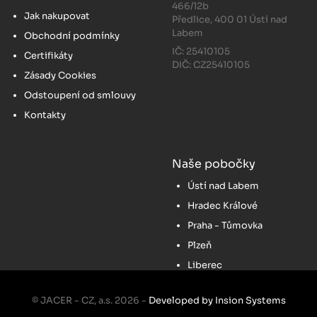
466/12b
Jak nakupovat
Předlice, 400 01 Ústí nad
Labem
Obchodní podmínky
IČ: 25410105
Certifikáty
DIČ: CZ25410105
Zásady Cookies
Odstoupení od smlouvy
Kontakty
Naše pobočky
Ústí nad Labem
Hradec Králové
Praha - Tůmovka
Plzeň
Liberec
© JACER - CZ, a.s. 2026 -
Developed by Insion Systems