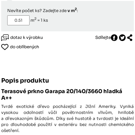
2
Nevíte počet ks? Zadejte zde
v m
:
2
m
=
1
ks
dotaz k výrobku
Sdílejte
do oblíbených
Popis produktu
Terasové prkno Garapa 20/140/3660 hladká
A++
Tvrdé exotické dřevo pocházející z Jižní Ameriky. Vyniká
vysokou odolností vůči povětrnostním vlivům, hnilobě
a dřevokazným škůdcům. Díky své hustotě a tvrdosti je ideální
pro dlouhodobé použití v exteriéru bez nutnosti chemického
ošetření.