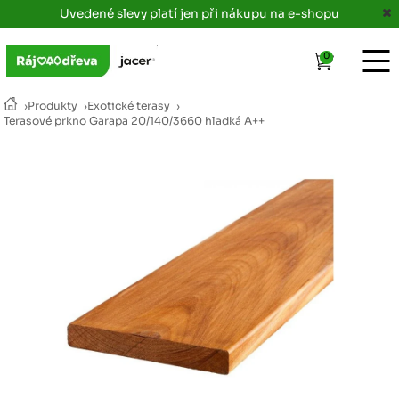
Uvedené slevy platí jen při nákupu na e-shopu
0
›
Produkty
›
Exotické terasy
›
Terasové prkno Garapa 20/140/3660 hladká A++