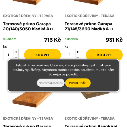
EXOTICKÉ DŘEVINY - TERASA
EXOTICKÉ DŘEVINY - TERASA
Terasové prkno Garapa
Terasové prkno Garapa
20/140/3050 hladká A++
21/145/3660 hladká A++
skladem
713 Kč
skladem
931 Kč
ks
ks
Tyto stránky používají Cookies, které pomáhají zjistit, jak jsou
stránky využívány. Abychom mohli cookies používat, musíte nám
to nejprve povolit.
EXOTICKÉ DŘEVINY - TERASA
EXOTICKÉ DŘEVINY - TERASA
Terasové prkno Garapa
Terasové prkno Bangkirai