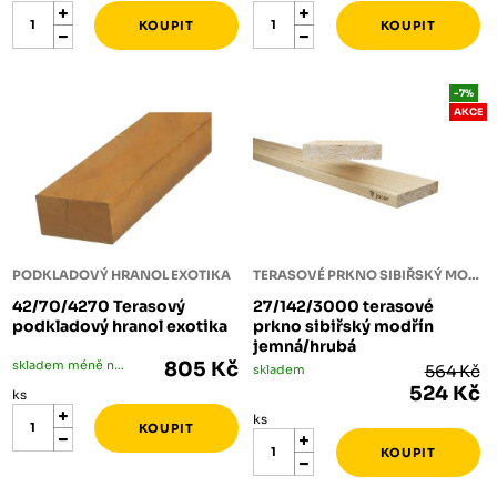
-7%
AKCE
PODKLADOVÝ HRANOL EXOTIKA
TERASOVÉ PRKNO SIBIŘSKÝ MODŘÍN
42/70/4270 Terasový
27/142/3000 terasové
podkladový hranol exotika
prkno sibiřský modřín
jemná/hrubá
skladem méně než 5 ks
805 Kč
skladem
564 Kč
524 Kč
ks
ks