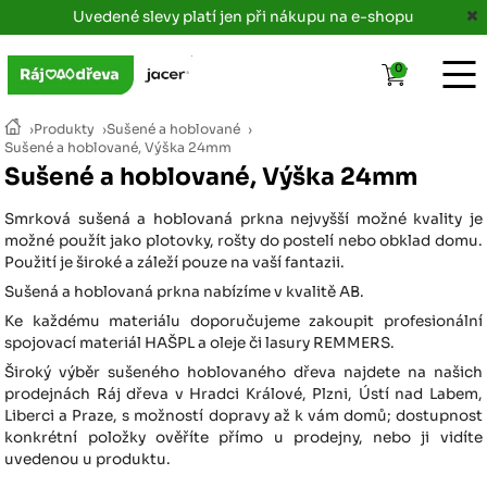
Uvedené slevy platí jen při nákupu na e-shopu
0
›
Produkty
›
Sušené a hoblované
›
Sušené a hoblované, Výška 24mm
Sušené a hoblované, Výška 24mm
Smrková sušená a hoblovaná prkna nejvyšší možné kvality je
možné použít jako plotovky, rošty do postelí nebo obklad domu.
Použití je široké a záleží pouze na vaší fantazii.
Sušená a hoblovaná prkna nabízíme v kvalitě AB.
Ke každému materiálu doporučujeme zakoupit profesionální
spojovací materiál HAŠPL a oleje či lasury REMMERS.
Široký výběr sušeného hoblovaného dřeva najdete na našich
prodejnách Ráj dřeva v Hradci Králové, Plzni, Ústí nad Labem,
Liberci a Praze, s možností dopravy až k vám domů; dostupnost
konkrétní položky ověříte přímo u prodejny, nebo ji vidíte
uvedenou u produktu.