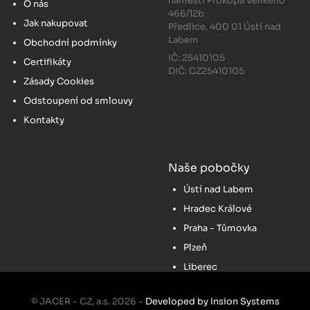
náměstí Prokopa Velikého
O nás
466/12b
Jak nakupovat
Předlice, 400 01 Ústí nad
Labem
Obchodní podmínky
IČ: 25410105
Certifikáty
DIČ: CZ25410105
Zásady Cookies
Odstoupení od smlouvy
Kontakty
Naše pobočky
Ústí nad Labem
Hradec Králové
Praha - Tůmovka
Plzeň
Liberec
© JACER - CZ, a.s. 2026 -
Developed by Insion Systems