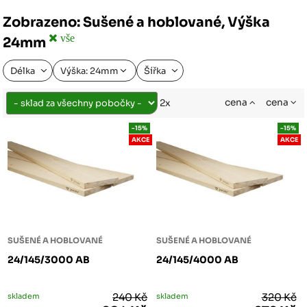
Zobrazeno: Sušené a hoblované, Výška
vše
24mm
Délka
Výška: 24mm
Šířka
cena
cena
2x
-15%
-15%
AKCE
AKCE
SUŠENÉ A HOBLOVANÉ
SUŠENÉ A HOBLOVANÉ
24/145/3000 AB
24/145/4000 AB
skladem
240 Kč
skladem
320 Kč