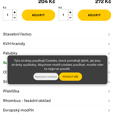
204 Kč
272 Kč
ks
ks
Stavební řezivo
KVH hranoly
Palubky
Tyto stránky používají Cookies, které pomáhají zjistit, jak jsou
Sušené a hoblované
stránky využívány. Abychom mohli cookies používat, musíte nám
to nejprve povolit.
OSB desky
Sibiřský modřín
Překližka
Rhombus - fasádní obklad
Evropský modřín