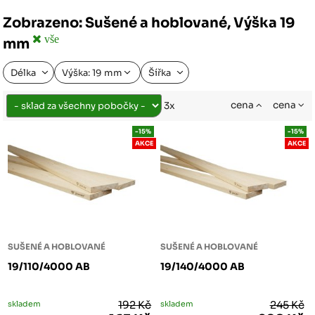
Zobrazeno: Sušené a hoblované, Výška 19
vše
mm
Délka
Výška: 19 mm
Šířka
cena
cena
3x
-15%
-15%
AKCE
AKCE
SUŠENÉ A HOBLOVANÉ
SUŠENÉ A HOBLOVANÉ
19/110/4000 AB
19/140/4000 AB
skladem
192 Kč
skladem
245 Kč