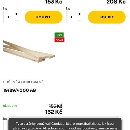
163 Kč
208 Kč
ks
ks
-15%
AKCE
SUŠENÉ A HOBLOVANÉ
19/89/4000 AB
skladem
155 Kč
132 Kč
ks
Tyto stránky používají Cookies, které pomáhají zjistit, jak jsou
stránky využívány. Abychom mohli cookies používat, musíte nám