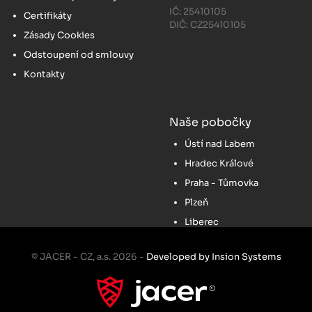
IČ: 25410105
Certifikáty
DIČ: CZ25410105
Zásady Cookies
Odstoupení od smlouvy
Kontakty
Naše pobočky
Ústí nad Labem
Hradec Králové
Praha - Tůmovka
Plzeň
Liberec
© JACER - CZ, a.s. 2026 -
Developed by Insion Systems