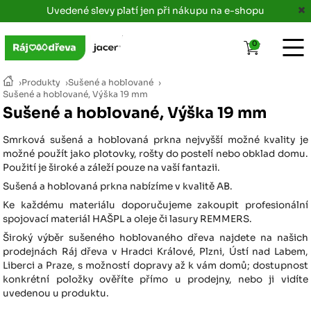
Uvedené slevy platí jen při nákupu na e-shopu
0
›
Produkty
›
Sušené a hoblované
›
Sušené a hoblované, Výška 19 mm
Sušené a hoblované, Výška 19 mm
Smrková sušená a hoblovaná prkna nejvyšší možné kvality je
možné použít jako plotovky, rošty do postelí nebo obklad domu.
Použití je široké a záleží pouze na vaší fantazii.
Sušená a hoblovaná prkna nabízíme v kvalitě AB.
Ke každému materiálu doporučujeme zakoupit profesionální
spojovací materiál HAŠPL a oleje či lasury REMMERS.
Široký výběr sušeného hoblovaného dřeva najdete na našich
prodejnách Ráj dřeva v Hradci Králové, Plzni, Ústí nad Labem,
Liberci a Praze, s možností dopravy až k vám domů; dostupnost
konkrétní položky ověříte přímo u prodejny, nebo ji vidíte
uvedenou u produktu.