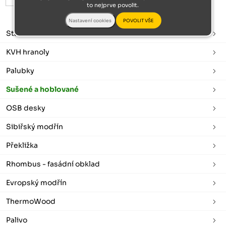
to nejprve povolit.
Stavební řezivo
KVH hranoly
Palubky
Sušené a hoblované
OSB desky
Sibiřský modřín
Překližka
Rhombus - fasádní obklad
Evropský modřín
ThermoWood
Palivo