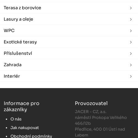
Terasa z borovice
Lasury a oleje
WPC
Exotické terasy
Příslušenství
Zahrada
Interiér
Informace pro
Provozovatel
zákazníky
JACER - CZ, a.s.
náměstí Prokopa Velikého
O nás
466/12b
Jak nakupovat
Předlice, 400 01 Ústí nad
Labem
Obchodní podmínky