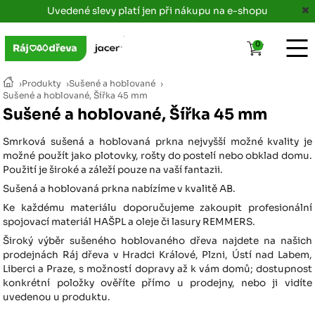
Uvedené slevy platí jen při nákupu na e-shopu
0
›
Produkty
›
Sušené a hoblované
›
Sušené a hoblované, Šířka 45 mm
Sušené a hoblované, Šířka 45 mm
Smrková sušená a hoblovaná prkna nejvyšší možné kvality je
možné použít jako plotovky, rošty do postelí nebo obklad domu.
Použití je široké a záleží pouze na vaší fantazii.
Sušená a hoblovaná prkna nabízíme v kvalitě AB.
Ke každému materiálu doporučujeme zakoupit profesionální
spojovací materiál HAŠPL a oleje či lasury REMMERS.
Široký výběr sušeného hoblovaného dřeva najdete na našich
prodejnách Ráj dřeva v Hradci Králové, Plzni, Ústí nad Labem,
Liberci a Praze, s možností dopravy až k vám domů; dostupnost
konkrétní položky ověříte přímo u prodejny, nebo ji vidíte
uvedenou u produktu.