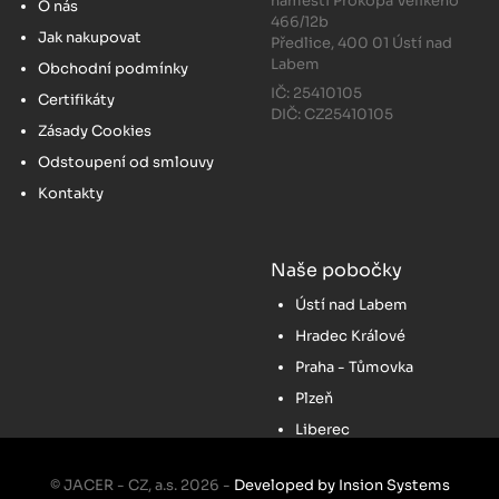
náměstí Prokopa Velikého
O nás
466/12b
Jak nakupovat
Předlice, 400 01 Ústí nad
Labem
Obchodní podmínky
IČ: 25410105
Certifikáty
DIČ: CZ25410105
Zásady Cookies
Odstoupení od smlouvy
Kontakty
Naše pobočky
Ústí nad Labem
Hradec Králové
Praha - Tůmovka
Plzeň
Liberec
© JACER - CZ, a.s. 2026 -
Developed by Insion Systems