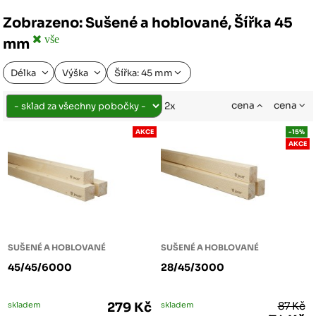
Zobrazeno: Sušené a hoblované, Šířka 45
vše
mm
Délka
Výška
Šířka: 45 mm
cena
cena
2x
AKCE
-15%
AKCE
SUŠENÉ A HOBLOVANÉ
SUŠENÉ A HOBLOVANÉ
45/45/6000
28/45/3000
skladem
279 Kč
skladem
87 Kč