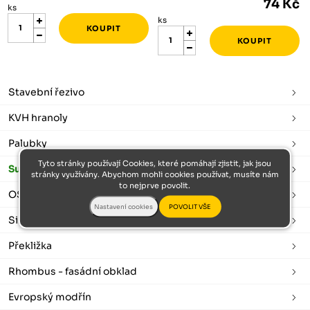
74 Kč
ks
ks
Stavební řezivo
KVH hranoly
Palubky
Tyto stránky používají Cookies, které pomáhají zjistit, jak jsou
Sušené a hoblované
stránky využívány. Abychom mohli cookies používat, musíte nám
to nejprve povolit.
OSB desky
Sibiřský modřín
Překližka
Rhombus - fasádní obklad
Evropský modřín