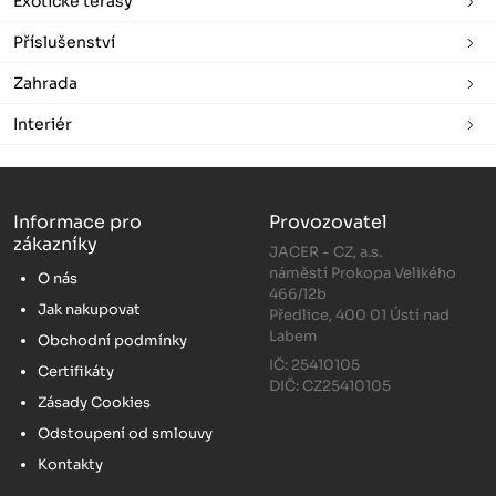
Exotické terasy
Příslušenství
Zahrada
Interiér
Informace pro
Provozovatel
zákazníky
JACER - CZ, a.s.
náměstí Prokopa Velikého
O nás
466/12b
Jak nakupovat
Předlice, 400 01 Ústí nad
Labem
Obchodní podmínky
IČ: 25410105
Certifikáty
DIČ: CZ25410105
Zásady Cookies
Odstoupení od smlouvy
Kontakty