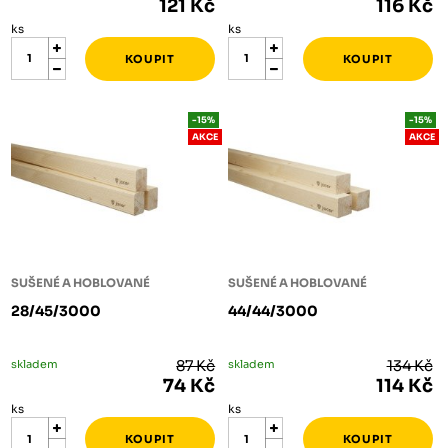
121 Kč
116 Kč
ks
ks
-15%
-15%
AKCE
AKCE
SUŠENÉ A HOBLOVANÉ
SUŠENÉ A HOBLOVANÉ
28/45/3000
44/44/3000
skladem
87 Kč
skladem
134 Kč
74 Kč
114 Kč
ks
ks