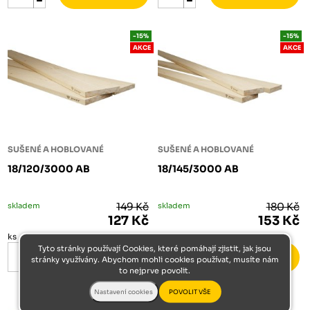
-15%
-15%
AKCE
AKCE
SUŠENÉ A HOBLOVANÉ
SUŠENÉ A HOBLOVANÉ
18/120/3000 AB
18/145/3000 AB
skladem
149 Kč
skladem
180 Kč
127 Kč
153 Kč
ks
ks
Tyto stránky používají Cookies, které pomáhají zjistit, jak jsou
stránky využívány. Abychom mohli cookies používat, musíte nám
to nejprve povolit.
-15%