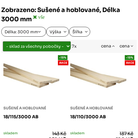
Zobrazeno: Sušené a hoblované, Délka
vše
3000 mm
Délka: 3000 mm
Výška
Šířka
cena
cena
7x
-15%
-15%
AKCE
AKCE
SUŠENÉ A HOBLOVANÉ
SUŠENÉ A HOBLOVANÉ
18/115/3000 AB
18/110/3000 AB
skladem
143 Kč
skladem
137 Kč