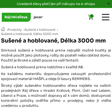
Uvedené slevy platí jen při nákupu na e-shopu
0
›
Produkty
›
Sušené a hoblované
›
Sušené a hoblované, Délka 3000 mm
Sušené a hoblované, Délka 3000 mm
Smrková sušená a hoblovaná prkna nejvyšší možné kvality je
možné použít jako plotovky, rošty do postelí nebo obklad domu.
Použití je široké a záleží pouze na vaší fantazii.
Sušená a hoblovaná prkna nabízíme v kvalitě AB.
Ke každému materiálu doporučujeme zakoupit profesionální
spojovací materiál HAŠPL a oleje či lasury REMMERS.
Široký výběr sušeného hoblovaného dřeva najdete na našich
prodejnách Ráj dřeva v Hradci Králové, Plzni, Ústí nad Labem,
Liberci a Praze, s možností dopravy až k vám domů; dostupnost
konkrétní položky ověříte přímo u prodejny, nebo ji vidíte
uvedenou u produktu.