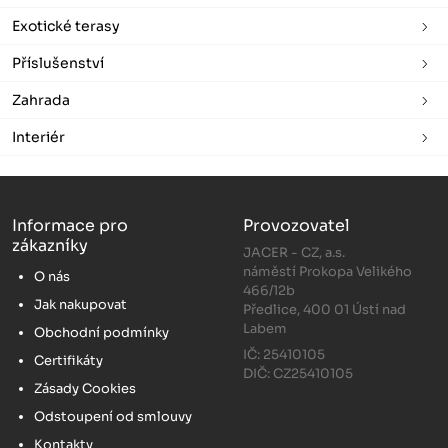
Exotické terasy
Příslušenství
Zahrada
Interiér
Informace pro
Provozovatel
zákazníky
JACER - CZ, a.s.
náměstí Prokopa Velikého
O nás
466/12b
Jak nakupovat
Předlice, 400 01 Ústí nad
Labem
Obchodní podmínky
IČ: 25410105
Certifikáty
DIČ: CZ25410105
Zásady Cookies
Odstoupení od smlouvy
Kontakty