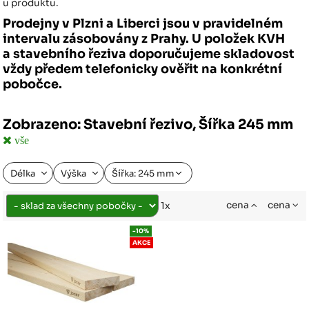
u produktu.
Prodejny v Plzni a Liberci jsou v pravidelném
intervalu zásobovány z Prahy. U položek KVH
a stavebního řeziva doporučujeme skladovost
vždy předem telefonicky ověřit na konkrétní
pobočce.
Zobrazeno: Stavební řezivo, Šířka 245 mm
vše
Délka
Výška
Šířka: 245 mm
cena
cena
1x
-10%
AKCE