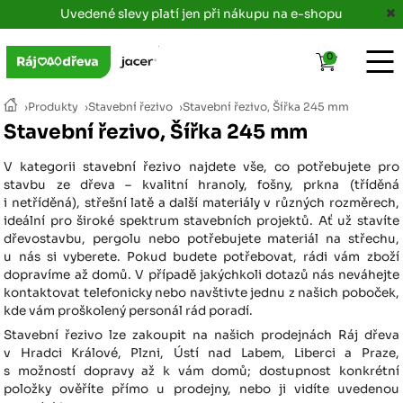
Uvedené slevy platí jen při nákupu na e-shopu
0
›
Produkty
›
Stavební řezivo
›
Stavební řezivo, Šířka 245 mm
Stavební řezivo, Šířka 245 mm
V kategorii stavební řezivo najdete vše, co potřebujete pro
stavbu ze dřeva – kvalitní hranoly, fošny, prkna (tříděná
i netříděná), střešní latě a další materiály v různých rozměrech,
ideální pro široké spektrum stavebních projektů. Ať už stavíte
dřevostavbu, pergolu nebo potřebujete materiál na střechu,
u nás si vyberete. Pokud budete potřebovat, rádi vám zboží
dopravíme až domů. V případě jakýchkoli dotazů nás neváhejte
kontaktovat telefonicky nebo navštivte jednu z našich poboček,
kde vám proškolený personál rád poradí.
Stavební řezivo lze zakoupit na našich prodejnách Ráj dřeva
v Hradci Králové, Plzni, Ústí nad Labem, Liberci a Praze,
s možností dopravy až k vám domů; dostupnost konkrétní
položky ověříte přímo u prodejny, nebo ji vidíte uvedenou