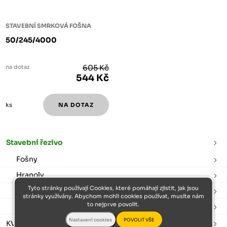
STAVEBNÍ SMRKOVÁ FOŠNA
50/245/4000
na dotaz
605 Kč
544 Kč
ks
Stavební řezivo
Fošny
Hranoly
Tyto stránky používají Cookies, které pomáhají zjistit, jak jsou
Prkna
stránky využívány. Abychom mohli cookies používat, musíte nám
to nejprve povolit.
Latě
KVH hranoly