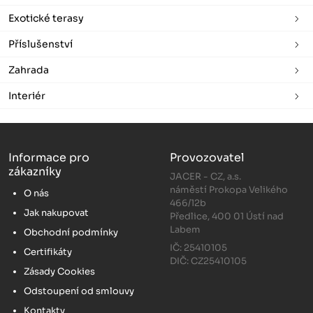
Exotické terasy
Příslušenství
Zahrada
Interiér
Informace pro
Provozovatel
zákazníky
JACER - CZ, a.s.
náměstí Prokopa Velikého
O nás
466/12b
Jak nakupovat
Předlice, 400 01 Ústí nad
Labem
Obchodní podmínky
IČ: 25410105
Certifikáty
DIČ: CZ25410105
Zásady Cookies
Odstoupení od smlouvy
Kontakty