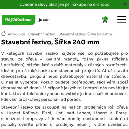
Uvedené slevy platí jen při nákupu na e-shopu
0
›
Produkty
›
Stavební řezivo
›
Stavební řezivo, Šířka 240 mm
Stavební řezivo, Šířka 240 mm
V kategorii stavební řezivo najdete vše, co potřebujete pro
stavbu ze dřeva – kvalitní hranoly, fošny, prkna (tříděná
i netříděná), střešní latě a další materiály v různých rozměrech,
ideální pro široké spektrum stavebních projektů. Ať už stavíte
dřevostavbu, pergolu nebo potřebujete materiál na střechu,
u nás si vyberete. Pokud budete potřebovat, rádi vám zboží
dopravíme až domů. V případě jakýchkoli dotazů nás neváhejte
kontaktovat telefonicky nebo navštivte jednu z našich poboček,
kde vám proškolený personál rád poradí.
Stavební řezivo lze zakoupit na našich prodejnách Ráj dřeva
v Hradci Králové, Plzni, Ústí nad Labem, Liberci a Praze,
s možností dopravy až k vám domů; dostupnost konkrétní
položky ověříte přímo u prodejny, nebo ji vidíte uvedenou