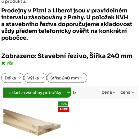
u produktu.
Prodejny v Plzni a Liberci jsou v pravidelném
intervalu zásobovány z Prahy. U položek KVH
a stavebního řeziva doporučujeme skladovost
vždy předem telefonicky ověřit na konkrétní
pobočce.
Zobrazeno: Stavební řezivo, Šířka 240 mm
vše
Délka
Výška
Šířka: 240 mm
cena
cena
1x
-10%
AKCE