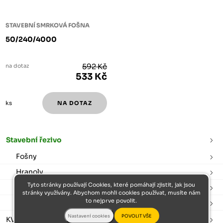
STAVEBNÍ SMRKOVÁ FOŠNA
50/240/4000
na dotaz
592 Kč
533 Kč
ks
Stavební řezivo
Fošny
Hranoly
Tyto stránky používají Cookies, které pomáhají zjistit, jak jsou
Prkna
stránky využívány. Abychom mohli cookies používat, musíte nám
to nejprve povolit.
Latě
KVH hranoly