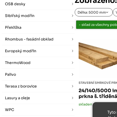
Zobrazeno:
vybírat zde
Po-Pá 07:00 - 16:00, So 08:00 - 12:00 (ne Liberec)
OSB desky
Zimní otevírací doba (listopad - únor)
Po-Pá 08:00 - 16:00, So 08:00 - 12:00 (ne Liberec)
Délka: 5000 mm
Sibiřský modřín
Překližka
Rhombus - fasádní obklad
Evropský modřín
ThermoWood
Palivo
Terasa z borovice
24/140/5000 i
prkna š. tříděná
Lasury a oleje
skladem
WPC
Tyto 