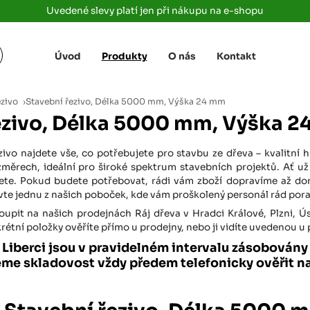
Uvedené slevy platí jen při nákupu na e-shopu
Úvod
Produkty
O nás
Kontakt
Žižkova 3363/78
+420 733 733 
 Labem
(parkoviště MAKRO)
rajdrevausti
j
ezivo
›
Stavební řezivo, Délka 5000 mm, Výška 24 mm
Ústí nad Labem, 400 01
ezivo, Délka 5000 mm, Výška 
Rovná 181
+420 731 616 7
rálové
(parkoviště MAKRO)
rajdrevahradec
ivo najdete vše, co potřebujete pro stavbu ze dřeva – kvalitní hra
Březhrad, Hradec Králové, 503 32
změrech, ideální pro široké spektrum stavebních projektů. Ať už
rete. Pokud budete potřebovat, rádi vám zboží dopravíme až do
Tůmovka 110
+420 734 850 
vte jednu z našich poboček, kde vám proškolený personál rád pora
(Za čerpací stanicí TANK ONO)
rajdrevapraha
Předboj, 250 72
koupit na našich prodejnách Ráj dřeva v Hradci Králové, Plzni, Ú
tní položky ověříte přímo u prodejny, nebo ji vidíte uvedenou u
Rokycanská 2656/2,
+420 603 162 
a Liberci jsou v pravidelném intervalu zásobován
(parkoviště Albert)
rajdrevaplzen
eme skladovost vždy předem telefonicky ověřit n
Plzeň 4, 301 00
Partyzánská
+420 733 733 
(na konci ulice u zrcadla)
rajdrevalibere