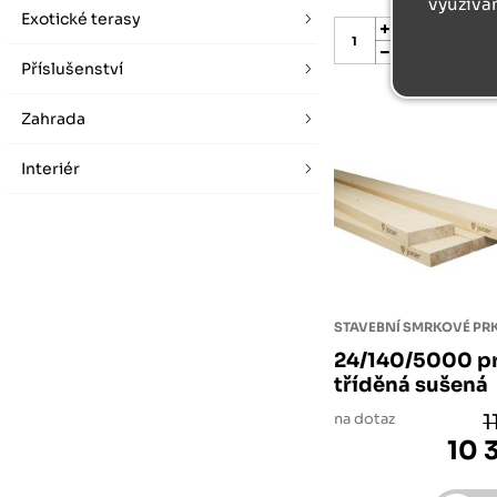
využívá
Exotické terasy
ks
Příslušenství
Zahrada
Interiér
STAVEBNÍ SMRKOVÉ P
24/140/5000 pr
tříděná sušená
na dotaz
1
10 