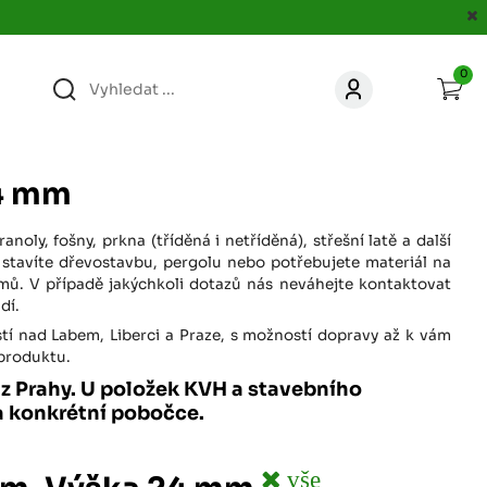
0
363
KONTAKT
acer.cz
24 mm
67
KONTAKT
jacer.cz
noly, fošny, prkna (tříděná i netříděná), střešní latě a další
 stavíte dřevostavbu, pergolu nebo potřebujete materiál na
mů. V případě jakýchkoli dotazů nás neváhejte kontaktovat
860
dí.
KONTAKT
jacer.cz
stí nad Labem, Liberci a Praze, s možností dopravy až k vám
 produktu.
667
y z Prahy. U položek KVH a stavebního
KONTAKT
jacer.cz
a konkrétní pobočce.
060
KONTAKT
vše
c
jacer.cz