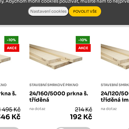
ny. Abychom mohli cookies používat, musíte nám to nejprve 
ks
ks
-10%
-10%
AKCE
AKCE
RKNO
STAVEBNÍ SMRKOVÉ PRKNO
STAVEBNÍ SMR
kna š.
24/160/5000 prkna š.
24/120/50
tříděná
tříděná im
1 495 Kč
na dotaz
214 Kč
na dotaz
346 Kč
192 Kč