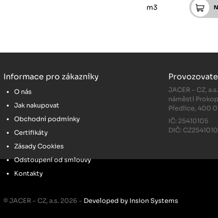
m3
Informace pro zákazníky
Provozovate
JACER - CZ, a.s
O nás
náměstí Prokop
Jak nakupovat
Předlice, 400 0
Obchodní podmínky
IČ: 25410105
DIČ: CZ254101
Certifikáty
Zásady Cookies
Odstoupení od smlouvy
Kontakty
© JACER - CZ, a.s. 2026 -
Developed by Insion Systems