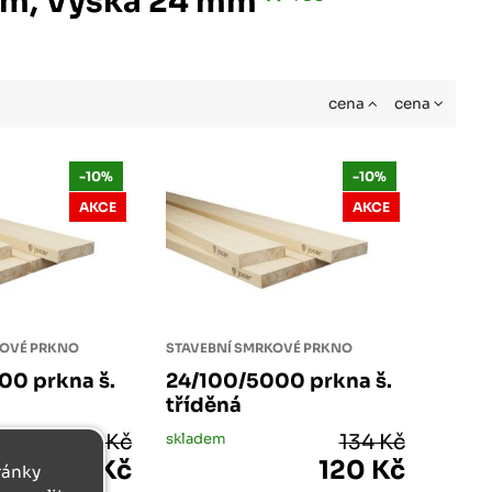
 mm, Výška 24 mm
cena
cena
-10%
-10%
AKCE
AKCE
KOVÉ PRKNO
STAVEBNÍ SMRKOVÉ PRKNO
00 prkna š.
24/100/5000 prkna š.
tříděná
160 Kč
skladem
134 Kč
144 Kč
120 Kč
tránky