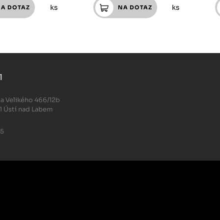
ks
ks
l
.
a Velikého 466/12b
1 Ústí nad Labem
05