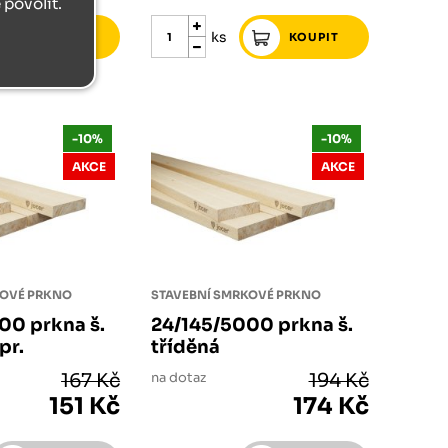
povolit.
ks
-10%
-10%
AKCE
AKCE
KOVÉ PRKNO
STAVEBNÍ SMRKOVÉ PRKNO
00 prkna š.
24/145/5000 prkna š.
pr.
tříděná
167 Kč
na dotaz
194 Kč
151 Kč
174 Kč