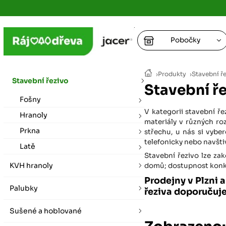
Pobočky
Ústí nad
›
Produkty
›
Stavební ř
vybírat zde
Stavební řezivo
Stavební ř
+
Fošny
Hradec K
+
+
+
V kategorii stavební řez
vybírat zde
Hranoly
materiály v různých ro
Prkna
+
střechu, u nás si vybe
Praha
telefonicky nebo navšti
Latě
vybírat zde
Stavební řezivo lze za
KVH hranoly
domů; dostupnost konkré
Plzeň
Prodejny v Plzni 
Palubky
vybírat zde
řeziva doporučuj
Sušené a hoblované
Liberec
Letní otevírací doba (březen - říjen)