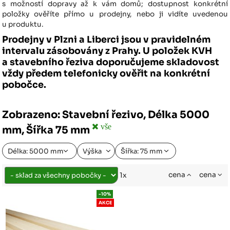
s možností dopravy až k vám domů; dostupnost konkrétní
položky ověříte přímo u prodejny, nebo ji vidíte uvedenou
u produktu.
Prodejny v Plzni a Liberci jsou v pravidelném
intervalu zásobovány z Prahy. U položek KVH
a stavebního řeziva doporučujeme skladovost
vždy předem telefonicky ověřit na konkrétní
pobočce.
Zobrazeno: Stavební řezivo, Délka 5000
vše
mm, Šířka 75 mm
Délka: 5000 mm
Výška
Šířka: 75 mm
cena
cena
1x
-10%
AKCE