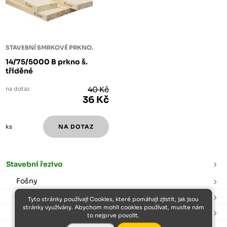
STAVEBNÍ SMRKOVÉ PRKNO.
14/75/5000 B prkno š.
tříděné
na dotaz
40 Kč
36 Kč
ks
Stavební řezivo
Fošny
Hranoly
Tyto stránky používají Cookies, které pomáhají zjistit, jak jsou
stránky využívány. Abychom mohli cookies používat, musíte nám
Prkna
to nejprve povolit.