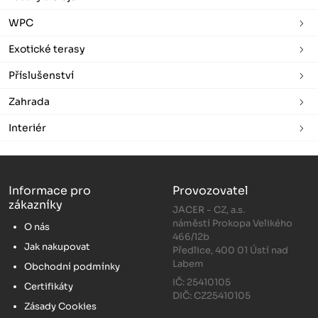
WPC
Exotické terasy
Příslušenství
Zahrada
Interiér
Informace pro
Provozovatel
zákazníky
JACER - CZ, a.s.
náměstí Prokopa Velikého
O nás
466/12b
Jak nakupovat
Předlice, 400 01 Ústí nad
Labem
Obchodní podmínky
IČ: 25410105
Certifikáty
DIČ: CZ25410105
Zásady Cookies