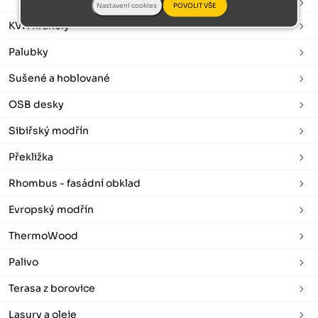
Latě
KVH hranoly
Palubky
Sušené a hoblované
OSB desky
Sibiřský modřín
Překližka
Rhombus - fasádní obklad
Evropský modřín
ThermoWood
Palivo
Terasa z borovice
Lasury a oleje