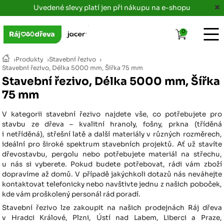
Uvedené slevy platí jen při nákupu na e-shopu
0
›
Produkty
›
Stavební řezivo
›
Stavební řezivo, Délka 5000 mm, Šířka 75 mm
Stavební řezivo, Délka 5000 mm, Šířka
75 mm
V kategorii stavební řezivo najdete vše, co potřebujete pro
stavbu ze dřeva – kvalitní hranoly, fošny, prkna (tříděná
i netříděná), střešní latě a další materiály v různých rozměrech,
ideální pro široké spektrum stavebních projektů. Ať už stavíte
dřevostavbu, pergolu nebo potřebujete materiál na střechu,
u nás si vyberete. Pokud budete potřebovat, rádi vám zboží
dopravíme až domů. V případě jakýchkoli dotazů nás neváhejte
kontaktovat telefonicky nebo navštivte jednu z našich poboček,
kde vám proškolený personál rád poradí.
Stavební řezivo lze zakoupit na našich prodejnách Ráj dřeva
v Hradci Králové, Plzni, Ústí nad Labem, Liberci a Praze,