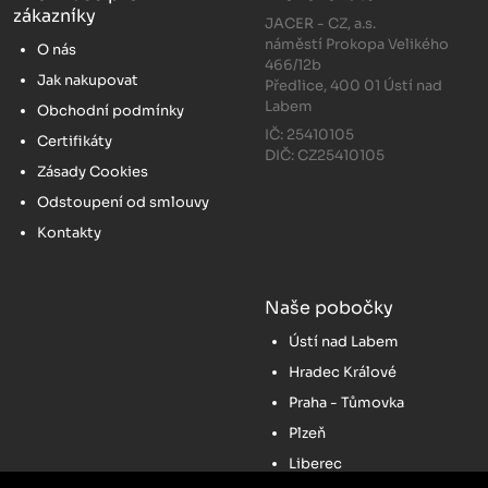
zákazníky
JACER - CZ, a.s.
náměstí Prokopa Velikého
O nás
466/12b
Jak nakupovat
Předlice, 400 01 Ústí nad
Labem
Obchodní podmínky
IČ: 25410105
Certifikáty
DIČ: CZ25410105
Zásady Cookies
Odstoupení od smlouvy
Kontakty
Naše pobočky
Ústí nad Labem
Hradec Králové
Praha - Tůmovka
Plzeň
Liberec