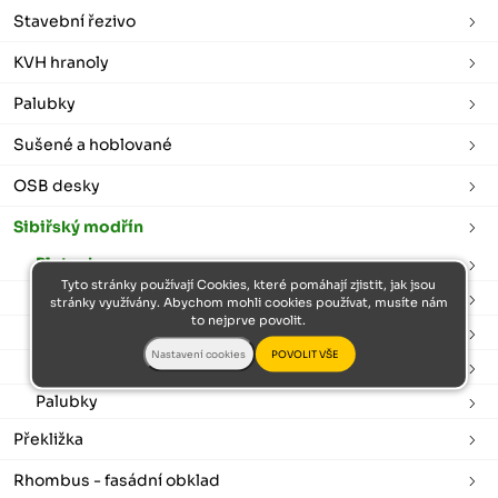
Stavební řezivo
KVH hranoly
Palubky
Sušené a hoblované
OSB desky
Sibiřský modřín
Plotovky
Tyto stránky používají Cookies, které pomáhají zjistit, jak jsou
Podkladové hranoly
stránky využívány. Abychom mohli cookies používat, musíte nám
to nejprve povolit.
Terasová prkna
Fasádní obklad
Palubky
Překližka
Rhombus - fasádní obklad