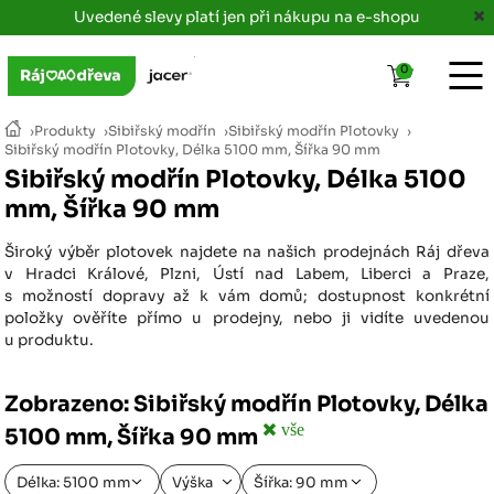
Uvedené slevy platí jen při nákupu na e-shopu
0
›
Produkty
›
Sibiřský modřín
›
Sibiřský modřín Plotovky
›
Sibiřský modřín Plotovky, Délka 5100 mm, Šířka 90 mm
Sibiřský modřín Plotovky, Délka 5100
mm, Šířka 90 mm
Široký výběr plotovek najdete na našich prodejnách Ráj dřeva
v Hradci Králové, Plzni, Ústí nad Labem, Liberci a Praze,
s možností dopravy až k vám domů; dostupnost konkrétní
položky ověříte přímo u prodejny, nebo ji vidíte uvedenou
u produktu.
Zobrazeno: Sibiřský modřín Plotovky, Délka
vše
5100 mm, Šířka 90 mm
Délka: 5100 mm
Výška
Šířka: 90 mm