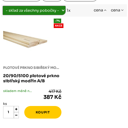
cena
cena
1x
-7%
AKCE
PLOTOVÉ PRKNO SIBIŘSKÝ MODŘÍN
20/90/5100 plotové prkno
sibiřský modřín A/B
skladem méně než 5 ks
417 Kč
387 Kč
ks