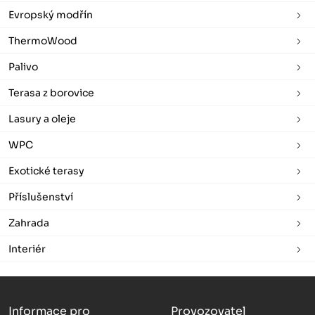
Evropský modřín
ThermoWood
Palivo
Terasa z borovice
Lasury a oleje
WPC
Exotické terasy
Příslušenství
Zahrada
Interiér
Informace pro
Provozovatel