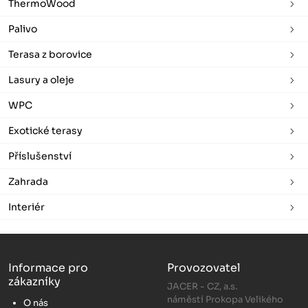
ThermoWood
Palivo
Terasa z borovice
Lasury a oleje
WPC
Exotické terasy
Příslušenství
Zahrada
Interiér
Informace pro
Provozovatel
zákazníky
JACER - CZ, a.s.
náměstí Prokopa Velikého
O nás