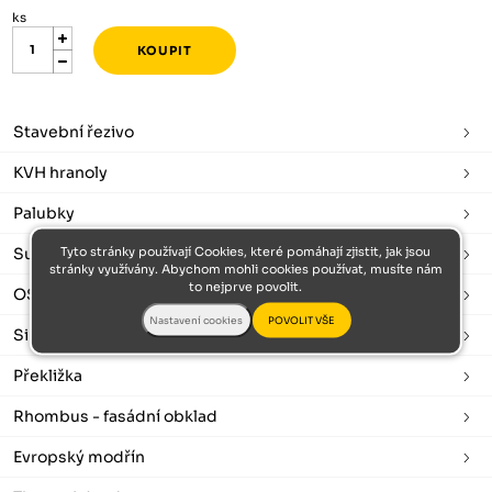
ks
Stavební řezivo
KVH hranoly
Palubky
Tyto stránky používají Cookies, které pomáhají zjistit, jak jsou
Sušené a hoblované
stránky využívány. Abychom mohli cookies používat, musíte nám
to nejprve povolit.
OSB desky
Sibiřský modřín
Překližka
Rhombus - fasádní obklad
Evropský modřín