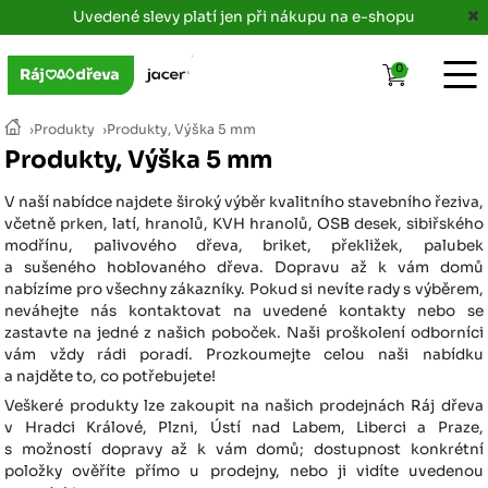
Uvedené slevy platí jen při nákupu na e-shopu
0
›
Produkty
›
Produkty, Výška 5 mm
Produkty, Výška 5 mm
V naší nabídce najdete široký výběr kvalitního stavebního řeziva,
včetně prken, latí, hranolů, KVH hranolů, OSB desek, sibiřského
modřínu, palivového dřeva, briket, překližek, palubek
a sušeného hoblovaného dřeva. Dopravu až k vám domů
nabízíme pro všechny zákazníky. Pokud si nevíte rady s výběrem,
neváhejte nás kontaktovat na uvedené kontakty nebo se
zastavte na jedné z našich poboček. Naši proškolení odborníci
vám vždy rádi poradí. Prozkoumejte celou naši nabídku
a najděte to, co potřebujete!
Veškeré produkty lze zakoupit na našich prodejnách Ráj dřeva
v Hradci Králové, Plzni, Ústí nad Labem, Liberci a Praze,
s možností dopravy až k vám domů; dostupnost konkrétní
položky ověříte přímo u prodejny, nebo ji vidíte uvedenou