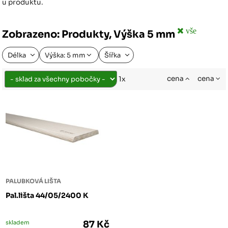
u produktu.
vše
Zobrazeno: Produkty, Výška 5 mm
Délka
Výška: 5 mm
Šířka
cena
cena
1x
PALUBKOVÁ LIŠTA
Pal.lišta 44/05/2400 K
skladem
87 Kč