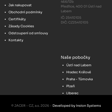
466/12b
Jak nakupovat
Předlice, 400 01 Ústí nad
Labem
Obchodní podmínky
IČ: 25410105
Certifikáty
DIČ: CZ25410105
Zásady Cookies
Odstoupení od smlouvy
Kontakty
Naše pobočky
Ústí nad Labem
Hradec Králové
Praha - Tůmovka
Plzeň
Liberec
© JACER - CZ, a.s. 2026 -
Developed by Insion Systems