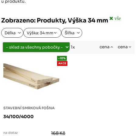
u produktu.
vše
Zobrazeno: Produkty, Výška 34 mm
Délka
Výška: 34 mm
Šířka
cena
cena
1x
-10%
AKCE
STAVEBNÍ SMRKOVÁ FOŠNA
34/100/4000
na dotaz
168 Kč