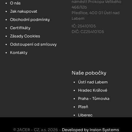
náměstí Prokopa Velikého
O nás
466/12b
Jak nakupovat
Předlice, 400 01 Ústí nad
Labem
Obchodní podmínky
IČ: 25410105
Certifikáty
DIČ: CZ25410105
Zásady Cookies
Odstoupení od smlouvy
Kontakty
Naše pobočky
Ústí nad Labem
Hradec Králové
Praha - Tůmovka
Plzeň
Liberec
© JACER - CZ, a.s. 2026 -
Developed by Insion Systems