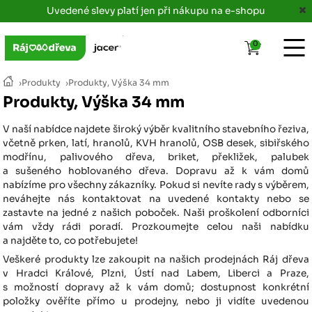
Uvedené slevy platí jen při nákupu na e-shopu
0
›
Produkty
›
Produkty, Výška 34 mm
Produkty, Výška 34 mm
V naší nabídce najdete široký výběr kvalitního stavebního řeziva,
včetně prken, latí, hranolů, KVH hranolů, OSB desek, sibiřského
modřínu, palivového dřeva, briket, překližek, palubek
a sušeného hoblovaného dřeva. Dopravu až k vám domů
nabízíme pro všechny zákazníky. Pokud si nevíte rady s výběrem,
neváhejte nás kontaktovat na uvedené kontakty nebo se
zastavte na jedné z našich poboček. Naši proškolení odborníci
vám vždy rádi poradí. Prozkoumejte celou naši nabídku
a najděte to, co potřebujete!
Veškeré produkty lze zakoupit na našich prodejnách Ráj dřeva
v Hradci Králové, Plzni, Ústí nad Labem, Liberci a Praze,
s možností dopravy až k vám domů; dostupnost konkrétní
položky ověříte přímo u prodejny, nebo ji vidíte uvedenou