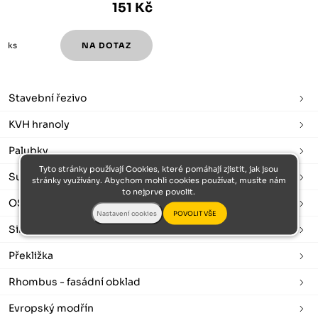
151 Kč
ks
Stavební řezivo
KVH hranoly
Palubky
Tyto stránky používají Cookies, které pomáhají zjistit, jak jsou
Sušené a hoblované
stránky využívány. Abychom mohli cookies používat, musíte nám
to nejprve povolit.
OSB desky
Sibiřský modřín
Překližka
Rhombus - fasádní obklad
Evropský modřín