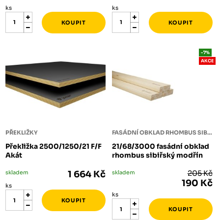
ks
ks
-7%
AKCE
PŘEKLIŽKY
FASÁDNÍ OBKLAD RHOMBUS SIBIŘSKÝ MODŘÍN
Překližka 2500/1250/21 F/F
21/68/3000 fasádní obklad
Akát
rhombus sibiřský modřín
skladem
1 664 Kč
skladem
205 Kč
190 Kč
ks
ks