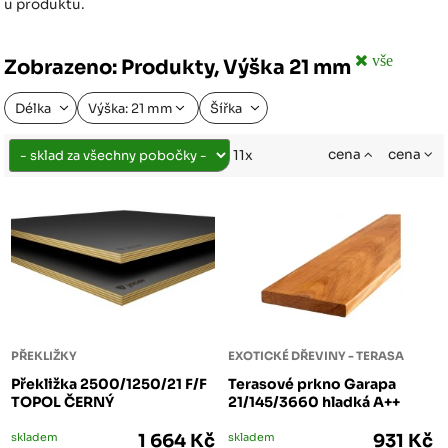
u produktu.
vše
Zobrazeno: Produkty, Výška 21 mm
Délka
Výška: 21 mm
Šířka
cena
cena
11x
PŘEKLIŽKY
EXOTICKÉ DŘEVINY - TERASA
Překližka 2500/1250/21 F/F
Terasové prkno Garapa
TOPOL ČERNÝ
21/145/3660 hladká A++
skladem
1 664 Kč
skladem
931 Kč