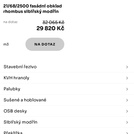
21/68/2500 fasádní obklad
rhombus sibiřský modřín
na dotaz
32 065 Kč
29 820 Kč
m3
Stavební řezivo
KVH hranoly
Palubky
Sušené a hoblované
OSB desky
Sibiřský modřín
Překližka