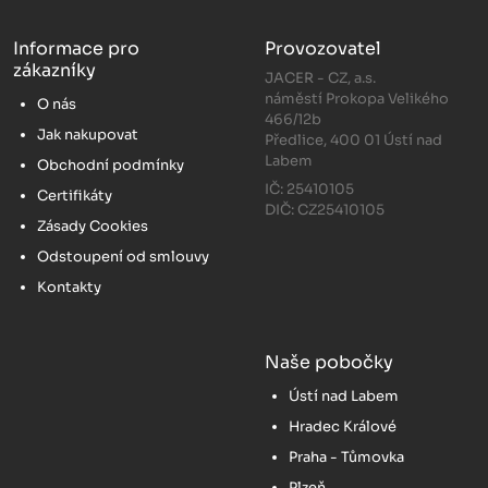
Informace pro
Provozovatel
zákazníky
JACER - CZ, a.s.
náměstí Prokopa Velikého
O nás
466/12b
Jak nakupovat
Předlice, 400 01 Ústí nad
Labem
Obchodní podmínky
IČ: 25410105
Certifikáty
DIČ: CZ25410105
Zásady Cookies
Odstoupení od smlouvy
Kontakty
Naše pobočky
Ústí nad Labem
Hradec Králové
Praha - Tůmovka
Plzeň