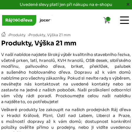
Uvedené slevy platí jen při nákupu na e-shopu
0
›
Produkty
›
Produkty, Výška 21 mm
Produkty, Výška 21 mm
V naší nabídce najdete široký výběr kvalitního stavebního řeziva,
včetně prken, latí, hranolů, KVH hranolů, OSB desek, sibiřského
modřínu, palivového dřeva, briket, překližek, palubek
a sušeného hoblovaného dřeva. Dopravu až k vám domů
nabízíme pro všechny zákazníky. Pokud si nevíte rady s výběrem,
neváhejte nás kontaktovat na uvedené kontakty nebo se
zastavte na jedné z našich poboček. Naši proškolení odborníci
vám vždy rádi poradí. Prozkoumejte celou naši nabídku
a najděte to, co potřebujete!
Veškeré produkty lze zakoupit na našich prodejnách Ráj dřeva
v Hradci Králové, Plzni, Ústí nad Labem, Liberci a Praze,
s možností dopravy až k vám domů; dostupnost konkrétní
položky ověříte přímo u prodejny, nebo ji vidíte uvedenou