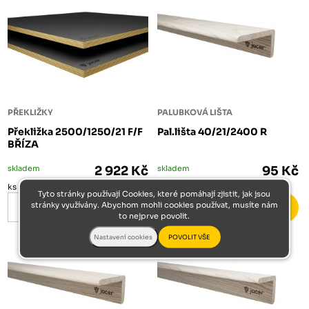
PŘEKLIŽKY
PALUBKOVÁ LIŠTA
Překližka 2500/1250/21 F/F
Pal.lišta 40/21/2400 R
BŘÍZA
skladem
2 922 Kč
skladem
95 Kč
ks
ks
Tyto stránky používají Cookies, které pomáhají zjistit, jak jsou
stránky využívány. Abychom mohli cookies používat, musíte nám
to nejprve povolit.