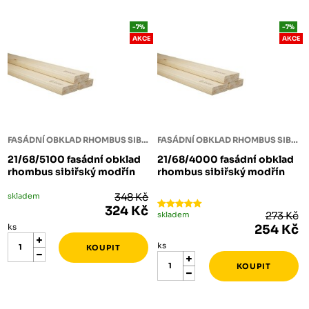
-7%
-7%
AKCE
AKCE
FASÁDNÍ OBKLAD RHOMBUS SIBIŘSKÝ MODŘÍN
FASÁDNÍ OBKLAD RHOMBUS SIBIŘSKÝ MODŘÍN
21/68/5100 fasádní obklad
21/68/4000 fasádní obklad
rhombus sibiřský modřín
rhombus sibiřský modřín
skladem
348 Kč
324 Kč
skladem
273 Kč
ks
254 Kč
ks