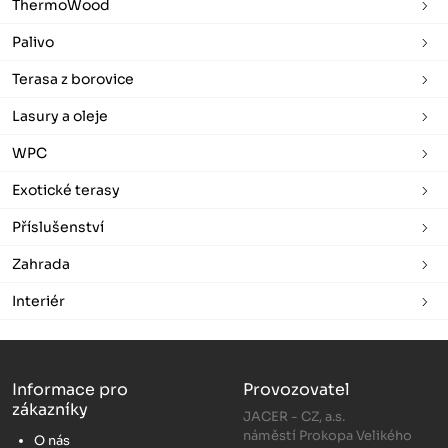
ThermoWood
Palivo
Terasa z borovice
Lasury a oleje
WPC
Exotické terasy
Příslušenství
Zahrada
Interiér
Informace pro
Provozovatel
zákazníky
JACER - CZ, a.s.
náměstí Prokopa Velikého
O nás