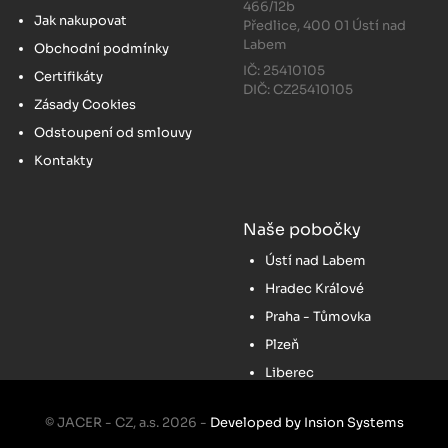
466/12b
Jak nakupovat
Předlice, 400 01 Ústí nad
Labem
Obchodní podmínky
IČ: 25410105
Certifikáty
DIČ: CZ25410105
Zásady Cookies
Odstoupení od smlouvy
Kontakty
Naše pobočky
Ústí nad Labem
Hradec Králové
Praha - Tůmovka
Plzeň
Liberec
© JACER - CZ, a.s. 2026 -
Developed by Insion Systems