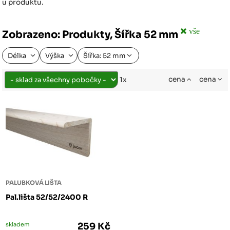
u produktu.
vše
Zobrazeno: Produkty, Šířka 52 mm
Délka
Výška
Šířka: 52 mm
cena
cena
1x
PALUBKOVÁ LIŠTA
Pal.lišta 52/52/2400 R
skladem
259 Kč