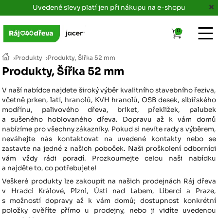
Uvedené slevy platí jen při nákupu na e-shopu
0
›
Produkty
›
Produkty, Šířka 52 mm
Produkty, Šířka 52 mm
V naší nabídce najdete široký výběr kvalitního stavebního řeziva,
včetně prken, latí, hranolů, KVH hranolů, OSB desek, sibiřského
modřínu, palivového dřeva, briket, překližek, palubek
a sušeného hoblovaného dřeva. Dopravu až k vám domů
nabízíme pro všechny zákazníky. Pokud si nevíte rady s výběrem,
neváhejte nás kontaktovat na uvedené kontakty nebo se
zastavte na jedné z našich poboček. Naši proškolení odborníci
vám vždy rádi poradí. Prozkoumejte celou naši nabídku
a najděte to, co potřebujete!
Veškeré produkty lze zakoupit na našich prodejnách Ráj dřeva
v Hradci Králové, Plzni, Ústí nad Labem, Liberci a Praze,
s možností dopravy až k vám domů; dostupnost konkrétní
položky ověříte přímo u prodejny, nebo ji vidíte uvedenou