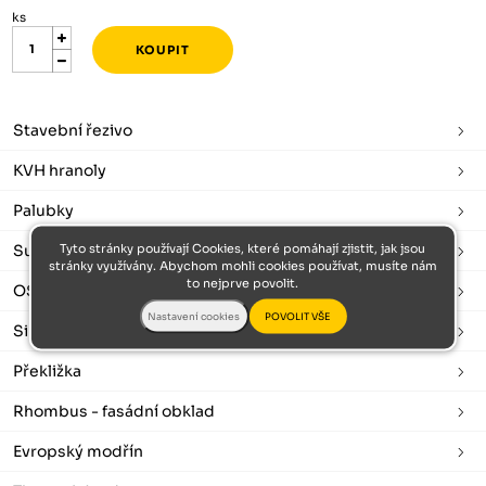
ks
Stavební řezivo
KVH hranoly
Palubky
Tyto stránky používají Cookies, které pomáhají zjistit, jak jsou
Sušené a hoblované
stránky využívány. Abychom mohli cookies používat, musíte nám
to nejprve povolit.
OSB desky
Sibiřský modřín
Překližka
Rhombus - fasádní obklad
Evropský modřín