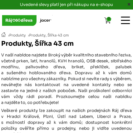
Uvedené slevy platí jen při nákupu na e-shopu
0
›
Produkty
›
Produkty, Šířka 43 cm
Produkty, Šířka 43 cm
V naší nabídce najdete široký výběr kvalitního stavebního řeziva,
včetně prken, latí, hranolů, KVH hranolů, OSB desek, sibiřského
modřínu, palivového dřeva, briket, překližek, palubek
a sušeného hoblovaného dřeva. Dopravu až k vám domů
nabízíme pro všechny zákazníky. Pokud si nevíte rady s výběrem,
neváhejte nás kontaktovat na uvedené kontakty nebo se
zastavte na jedné z našich poboček. Naši proškolení odborníci
vám vždy rádi poradí. Prozkoumejte celou naši nabídku
a najděte to, co potřebujete!
Veškeré produkty lze zakoupit na našich prodejnách Ráj dřeva
v Hradci Králové, Plzni, Ústí nad Labem, Liberci a Praze,
s možností dopravy až k vám domů; dostupnost konkrétní
položky ověříte přímo u prodejny, nebo ji vidíte uvedenou