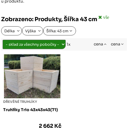
u produktu.
vše
Zobrazeno: Produkty, Šířka 43 cm
Délka
Výška
Šířka: 43 cm
cena
cena
1x
DŘEVĚNÉ TRUHLÍKY
Truhlíky Trio 43x43x43(71)
2 662 Kč