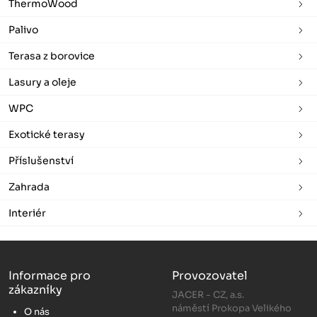
ThermoWood
Palivo
Terasa z borovice
Lasury a oleje
WPC
Exotické terasy
Příslušenství
Zahrada
Interiér
Informace pro
Provozovatel
zákazníky
JACER - CZ, a.s.
náměstí Prokopa Velikého
O nás