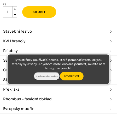
ks
Stavební řezivo
KVH hranoly
Palubky
Tyto stránky používají Cookies, které pomáhají zjistit, jak jsou
Sušené a hoblované
stránky využívány. Abychom mohli cookies používat, musíte nám
to nejprve povolit.
OSB desky
Sibiřský modřín
Překližka
Rhombus - fasádní obklad
Evropský modřín