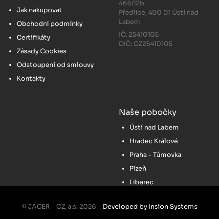
466/12b
Jak nakupovat
Předlice, 400 01 Ústí nad
Labem
Obchodní podmínky
IČ: 25410105
Certifikáty
DIČ: CZ25410105
Zásady Cookies
Odstoupení od smlouvy
Kontakty
Naše pobočky
Ústí nad Labem
Hradec Králové
Praha - Tůmovka
Plzeň
Liberec
© JACER - CZ, a.s. 2026 -
Developed by Insion Systems