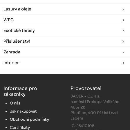
Lasury a oleje
WPC
Exotické terasy
Příslušenství
Zahrada
Interiér
Informace pro
Provozovatel
zákazníky
JACER - CZ, a.s.
náměstí Prokopa Velikého
O nás
466/12b
Jak nakupovat
Předlice, 400 01 Ústí nad
Labem
Obchodní podmínky
IČ: 25410105
Certifikáty