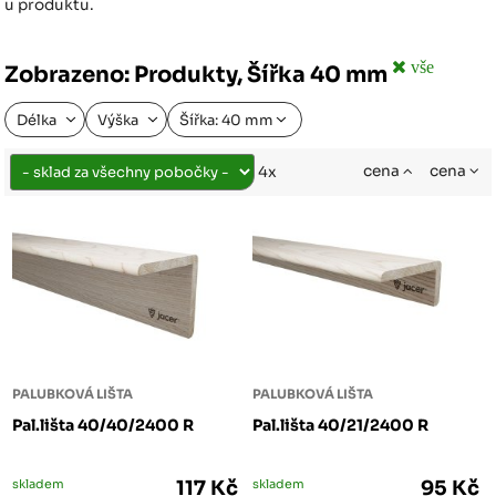
u produktu.
vše
Zobrazeno: Produkty, Šířka 40 mm
Délka
Výška
Šířka: 40 mm
cena
cena
4x
PALUBKOVÁ LIŠTA
PALUBKOVÁ LIŠTA
Pal.lišta 40/40/2400 R
Pal.lišta 40/21/2400 R
skladem
117 Kč
skladem
95 Kč