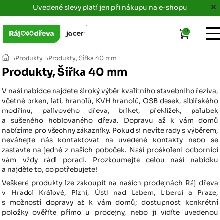
Uvedené slevy platí jen při nákupu na e-shopu
0
›
Produkty
›
Produkty, Šířka 40 mm
Produkty, Šířka 40 mm
V naší nabídce najdete široký výběr kvalitního stavebního řeziva,
včetně prken, latí, hranolů, KVH hranolů, OSB desek, sibiřského
modřínu, palivového dřeva, briket, překližek, palubek
a sušeného hoblovaného dřeva. Dopravu až k vám domů
nabízíme pro všechny zákazníky. Pokud si nevíte rady s výběrem,
neváhejte nás kontaktovat na uvedené kontakty nebo se
zastavte na jedné z našich poboček. Naši proškolení odborníci
vám vždy rádi poradí. Prozkoumejte celou naši nabídku
a najděte to, co potřebujete!
Veškeré produkty lze zakoupit na našich prodejnách Ráj dřeva
v Hradci Králové, Plzni, Ústí nad Labem, Liberci a Praze,
s možností dopravy až k vám domů; dostupnost konkrétní
položky ověříte přímo u prodejny, nebo ji vidíte uvedenou