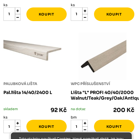
ks
ks
PALUBKOVÁ LIŠTA
WPC PŘÍSLUŠENSTVÍ
Pal.lišta 14/40/2400 L
Lišta "L" PROFI 40/40/2000
Walnut/Teak/Grey/Oak/Antiq
skladem
92 Kč
na dotaz
200 Kč
ks
bm
Tyto stránky používají Cookies, které pomáhají zjistit, jak jsou