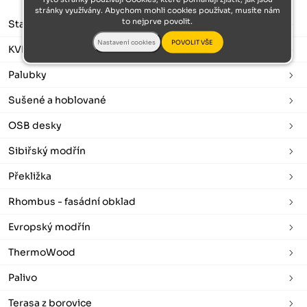
stránky využívány. Abychom mohli cookies používat, musíte nám
to nejprve povolit.
Stavební řezivo
KVH hranoly
Palubky
Sušené a hoblované
OSB desky
Sibiřský modřín
Překližka
Rhombus - fasádní obklad
Evropský modřín
ThermoWood
Palivo
Terasa z borovice