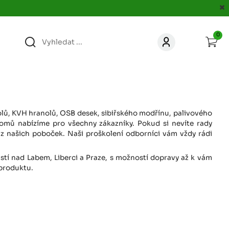
0
363
KONTAKT
acer.cz
67
KONTAKT
jacer.cz
anolů, KVH hranolů, OSB desek, sibiřského modřínu, palivového
omů nabízíme pro všechny zákazníky. Pokud si nevíte rady
z našich poboček. Naši proškolení odborníci vám vždy rádi
860
KONTAKT
jacer.cz
Ústí nad Labem, Liberci a Praze, s možností dopravy až k vám
 produktu.
667
KONTAKT
jacer.cz
060
KONTAKT
c
jacer.cz