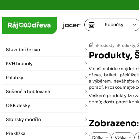
Pobočky
Ústí nad
›
Produkty
›
Produkty, 
vybírat zde
Stavební řezivo
Produkty, 
+
Hradec K
+
KVH hranoly
+
+
V naší nabídce najdete 
vybírat zde
dřeva, briket, překli
Palubky
+
s výběrem, neváhejte n
Praha
poradí. Prozkoumejte ce
Sušené a hoblované
vybírat zde
Veškeré produkty lze za
domů; dostupnost konkré
OSB desky
Plzeň
vybírat zde
Sibiřský modřín
Zobrazeno:
Liberec
Překližka
Letní otevírací doba (březen - říjen)
Délka
Výška