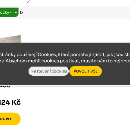
Růžodol XI – Liberec, 460 01
1x
stránky používají Cookies, které pomáhají zjistit, jak jsou s
ny. Abychom mohli cookies používat, musíte nám to nejprve 
/2400
124 Kč