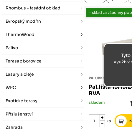
vybírat zde
Po-Pá 07:00 - 16:00, So 08:00 - 12:00 (ne Liberec)
Zimní otevírací doba (listopad - únor)
Rhombus - fasádní obklad
Po-Pá 08:00 - 16:00, So 08:00 - 12:00 (ne Liberec)
Evropský modřín
ThermoWood
Palivo
Tyto 
Terasa z borovice
využívá
Lasury a oleje
PALUBKOVÁ LIŠTA
Pal.lišta 19/19
WPC
RVA
Exotické terasy
skladem
Příslušenství
ks
Zahrada