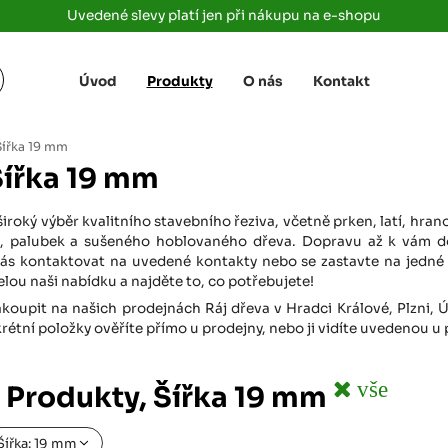
Uvedené slevy platí jen při nákupu na e-shopu
Úvod
Produkty
O nás
Kontakt
Žižkova 3363/78
+420 733 733 
 Labem
(parkoviště MAKRO)
rajdrevausti
j
Šířka 19 mm
Ústí nad Labem, 400 01
Šířka 19 mm
Rovná 181
+420 731 616 7
rálové
(parkoviště MAKRO)
rajdrevahradec
široký výběr kvalitního stavebního řeziva, včetně prken, latí, hr
Březhrad, Hradec Králové, 503 32
žek, palubek a sušeného hoblovaného dřeva. Dopravu až k vám d
ás kontaktovat na uvedené kontakty nebo se zastavte na jedné 
Tůmovka 110
+420 734 850 
lou naši nabídku a najděte to, co potřebujete!
(Za čerpací stanicí TANK ONO)
rajdrevapraha
Předboj, 250 72
koupit na našich prodejnách Ráj dřeva v Hradci Králové, Plzni, 
tní položky ověříte přímo u prodejny, nebo ji vidíte uvedenou u
Rokycanská 2656/2,
+420 603 162 
(parkoviště Albert)
rajdrevaplzen
Plzeň 4, 301 00
vše
 Produkty, Šířka 19 mm
Partyzánská
+420 733 733 
(na konci ulice u zrcadla)
Šířka: 19 mm
rajdrevalibere