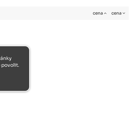
cena
cena
tránky
povolit.