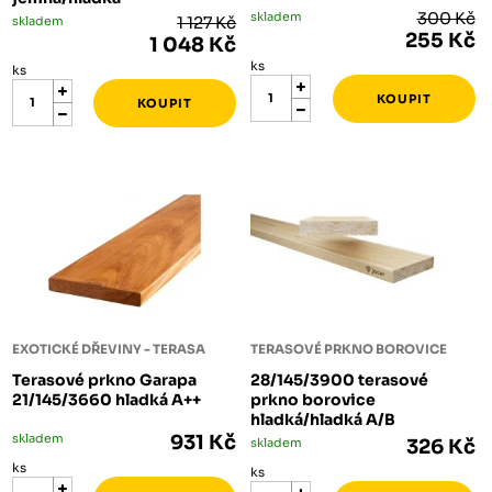
skladem
300 Kč
skladem
1 127 Kč
255 Kč
1 048 Kč
ks
ks
EXOTICKÉ DŘEVINY - TERASA
TERASOVÉ PRKNO BOROVICE
Terasové prkno Garapa
28/145/3900 terasové
21/145/3660 hladká A++
prkno borovice
hladká/hladká A/B
skladem
931 Kč
skladem
326 Kč
ks
ks