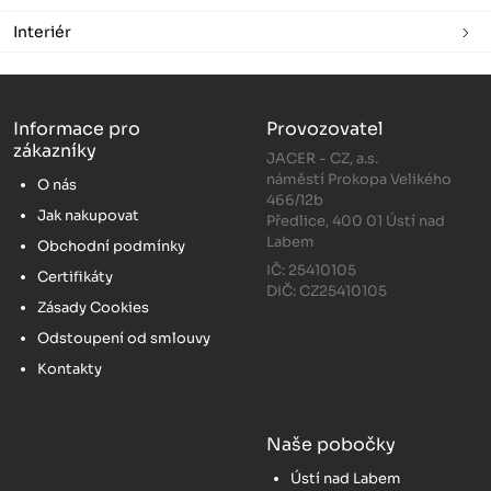
Interiér
Informace pro
Provozovatel
zákazníky
JACER - CZ, a.s.
náměstí Prokopa Velikého
O nás
466/12b
Jak nakupovat
Předlice, 400 01 Ústí nad
Labem
Obchodní podmínky
IČ: 25410105
Certifikáty
DIČ: CZ25410105
Zásady Cookies
Odstoupení od smlouvy
Kontakty
Naše pobočky
Ústí nad Labem