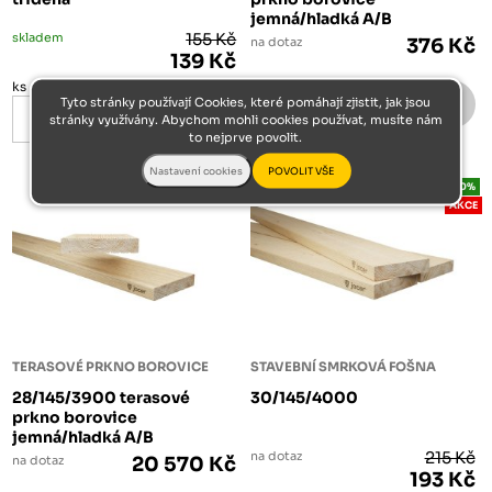
jemná/hladká A/B
skladem
155 Kč
na dotaz
376 Kč
139 Kč
ks
Tyto stránky používají Cookies, které pomáhají zjistit, jak jsou
ks
stránky využívány. Abychom mohli cookies používat, musíte nám
to nejprve povolit.
-10%
AKCE
TERASOVÉ PRKNO BOROVICE
STAVEBNÍ SMRKOVÁ FOŠNA
28/145/3900 terasové
30/145/4000
prkno borovice
jemná/hladká A/B
na dotaz
215 Kč
na dotaz
20 570 Kč
193 Kč