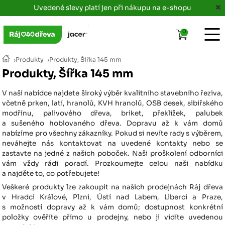
Uvedené slevy platí jen při nákupu na e-shopu
0
›
Produkty
›
Produkty, Šířka 145 mm
Produkty, Šířka 145 mm
V naší nabídce najdete široký výběr kvalitního stavebního řeziva,
včetně prken, latí, hranolů, KVH hranolů, OSB desek, sibiřského
modřínu, palivového dřeva, briket, překližek, palubek
a sušeného hoblovaného dřeva. Dopravu až k vám domů
nabízíme pro všechny zákazníky. Pokud si nevíte rady s výběrem,
neváhejte nás kontaktovat na uvedené kontakty nebo se
zastavte na jedné z našich poboček. Naši proškolení odborníci
vám vždy rádi poradí. Prozkoumejte celou naši nabídku
a najděte to, co potřebujete!
Veškeré produkty lze zakoupit na našich prodejnách Ráj dřeva
v Hradci Králové, Plzni, Ústí nad Labem, Liberci a Praze,
s možností dopravy až k vám domů; dostupnost konkrétní
položky ověříte přímo u prodejny, nebo ji vidíte uvedenou