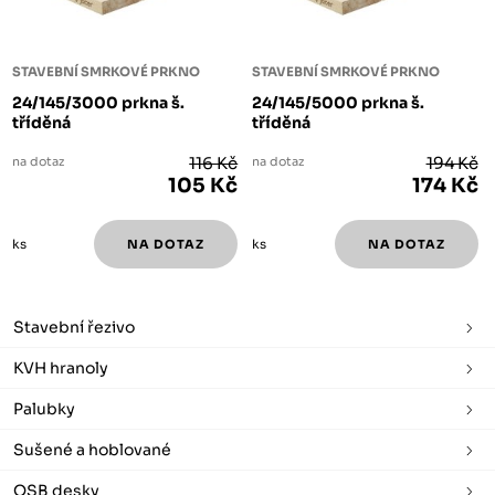
STAVEBNÍ SMRKOVÉ PRKNO
STAVEBNÍ SMRKOVÉ PRKNO
24/145/3000 prkna š.
24/145/5000 prkna š.
tříděná
tříděná
na dotaz
116 Kč
na dotaz
194 Kč
105 Kč
174 Kč
ks
ks
Stavební řezivo
KVH hranoly
Palubky
Sušené a hoblované
OSB desky