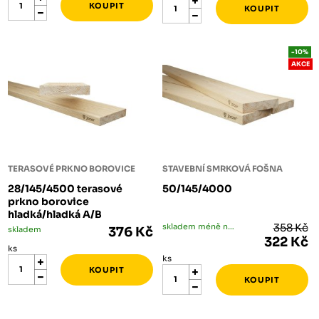
-10%
AKCE
TERASOVÉ PRKNO BOROVICE
STAVEBNÍ SMRKOVÁ FOŠNA
28/145/4500 terasové
50/145/4000
prkno borovice
hladká/hladká A/B
skladem méně než 5 ks
358 Kč
skladem
376 Kč
322 Kč
ks
ks