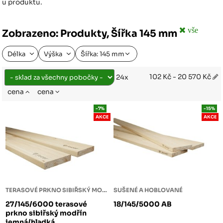
u produktu.
vše
Zobrazeno: Produkty, Šířka 145 mm
Délka
Výška
Šířka: 145 mm
102 Kč - 20 570 Kč
24x
cena
cena
-7%
-15%
AKCE
AKCE
TERASOVÉ PRKNO SIBIŘSKÝ MODŘÍN
SUŠENÉ A HOBLOVANÉ
27/145/6000 terasové
18/145/5000 AB
prkno sibiřský modřín
jemná/hladká