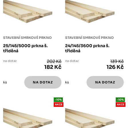
STAVEBNÍ SMRKOVÉ PRKNO
STAVEBNÍ SMRKOVÉ PRKNO
25/145/5000 prkna š.
24/145/3600 prkna š.
tříděná
tříděná
na dotaz
202 Kč
na dotaz
139 Kč
182 Kč
126 Kč
ks
ks
-10%
-10%
AKCE
AKCE