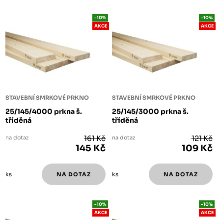
-10%
-10%
AKCE
AKCE
STAVEBNÍ SMRKOVÉ PRKNO
STAVEBNÍ SMRKOVÉ PRKNO
25/145/4000 prkna š.
25/145/3000 prkna š.
tříděná
tříděná
na dotaz
161 Kč
na dotaz
121 Kč
145 Kč
109 Kč
ks
ks
-10%
-10%
AKCE
AKCE