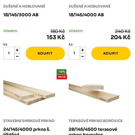
SUŠENÉ A HOBLOVANÉ
SUŠENÉ A HOBLOVANÉ
18/145/3000 AB
18/145/4000 AB
skladem
180 Kč
skladem
240 Kč
153 Kč
204 Kč
ks
ks
-10%
AKCE
STAVEBNÍ SMRKOVÉ PRKNO
TERASOVÉ PRKNO BOROVICE
24/145/4000 prkna š.
28/145/4500 terasové
tříděná
prkno borovice