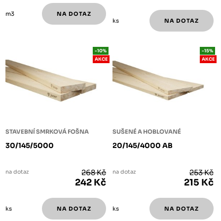
m3
ks
-10%
-15%
AKCE
AKCE
STAVEBNÍ SMRKOVÁ FOŠNA
SUŠENÉ A HOBLOVANÉ
30/145/5000
20/145/4000 AB
na dotaz
268 Kč
na dotaz
253 Kč
242 Kč
215 Kč
ks
ks