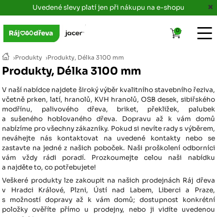
Uvedené slevy platí jen při nákupu na e-shopu
0
›
Produkty
›
Produkty, Délka 3100 mm
Produkty, Délka 3100 mm
V naší nabídce najdete široký výběr kvalitního stavebního řeziva,
včetně prken, latí, hranolů, KVH hranolů, OSB desek, sibiřského
modřínu, palivového dřeva, briket, překližek, palubek
a sušeného hoblovaného dřeva. Dopravu až k vám domů
nabízíme pro všechny zákazníky. Pokud si nevíte rady s výběrem,
neváhejte nás kontaktovat na uvedené kontakty nebo se
zastavte na jedné z našich poboček. Naši proškolení odborníci
vám vždy rádi poradí. Prozkoumejte celou naši nabídku
a najděte to, co potřebujete!
Veškeré produkty lze zakoupit na našich prodejnách Ráj dřeva
v Hradci Králové, Plzni, Ústí nad Labem, Liberci a Praze,
s možností dopravy až k vám domů; dostupnost konkrétní
položky ověříte přímo u prodejny, nebo ji vidíte uvedenou