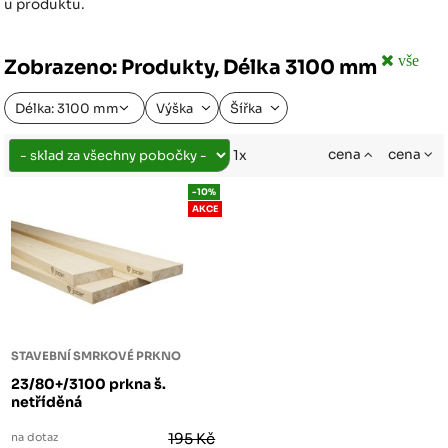
u produktu.
vše
Zobrazeno: Produkty, Délka 3100 mm
Délka: 3100 mm
Výška
Šířka
cena
cena
1x
-10%
AKCE
STAVEBNÍ SMRKOVÉ PRKNO
23/80+/3100 prkna š.
netříděná
na dotaz
195 Kč