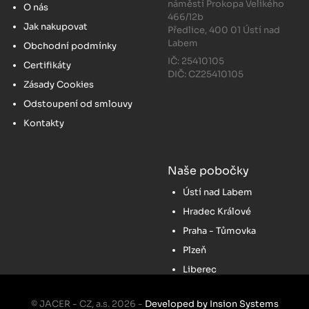
náměstí Prokopa Velikého
O nás
466/12b
Jak nakupovat
Předlice, 400 01 Ústí nad
Labem
Obchodní podmínky
IČ: 25410105
Certifikáty
DIČ: CZ25410105
Zásady Cookies
Odstoupení od smlouvy
Kontakty
Naše pobočky
Ústí nad Labem
Hradec Králové
Praha - Tůmovka
Plzeň
Liberec
© JACER - CZ, a.s. 2026 -
Developed by Insion Systems