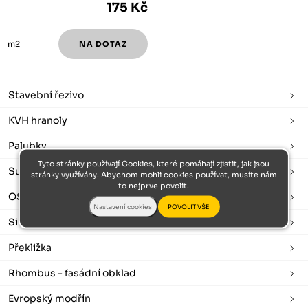
175 Kč
m2
Stavební řezivo
KVH hranoly
Palubky
Tyto stránky používají Cookies, které pomáhají zjistit, jak jsou
Sušené a hoblované
stránky využívány. Abychom mohli cookies používat, musíte nám
to nejprve povolit.
OSB desky
Sibiřský modřín
Překližka
Rhombus - fasádní obklad
Evropský modřín