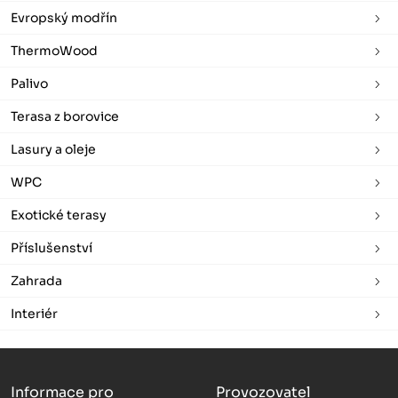
Evropský modřín
ThermoWood
Palivo
Terasa z borovice
Lasury a oleje
WPC
Exotické terasy
Příslušenství
Zahrada
Interiér
Informace pro
Provozovatel