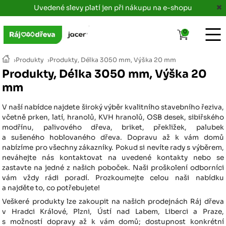
Uvedené slevy platí jen při nákupu na e-shopu
0
›
Produkty
›
Produkty, Délka 3050 mm, Výška 20 mm
Produkty, Délka 3050 mm, Výška 20
mm
V naší nabídce najdete široký výběr kvalitního stavebního řeziva,
včetně prken, latí, hranolů, KVH hranolů, OSB desek, sibiřského
modřínu, palivového dřeva, briket, překližek, palubek
a sušeného hoblovaného dřeva. Dopravu až k vám domů
nabízíme pro všechny zákazníky. Pokud si nevíte rady s výběrem,
neváhejte nás kontaktovat na uvedené kontakty nebo se
zastavte na jedné z našich poboček. Naši proškolení odborníci
vám vždy rádi poradí. Prozkoumejte celou naši nabídku
a najděte to, co potřebujete!
Veškeré produkty lze zakoupit na našich prodejnách Ráj dřeva
v Hradci Králové, Plzni, Ústí nad Labem, Liberci a Praze,
s možností dopravy až k vám domů; dostupnost konkrétní