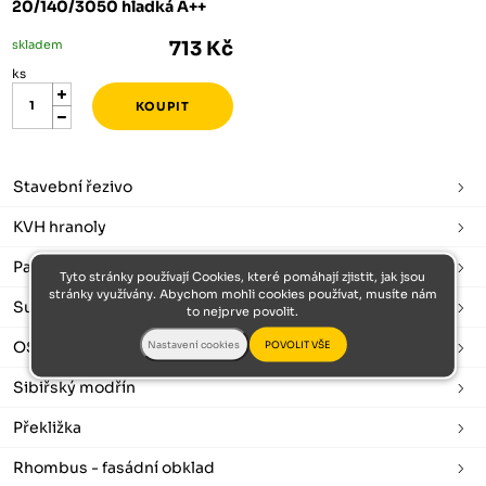
20/140/3050 hladká A++
skladem
713 Kč
ks
Stavební řezivo
KVH hranoly
Palubky
Tyto stránky používají Cookies, které pomáhají zjistit, jak jsou
stránky využívány. Abychom mohli cookies používat, musíte nám
Sušené a hoblované
to nejprve povolit.
OSB desky
Sibiřský modřín
Překližka
Rhombus - fasádní obklad