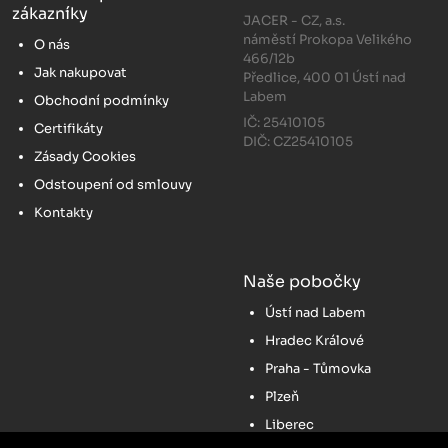
zákazníky
JACER - CZ, a.s.
náměstí Prokopa Velikého
O nás
466/12b
Jak nakupovat
Předlice, 400 01 Ústí nad
Labem
Obchodní podmínky
IČ: 25410105
Certifikáty
DIČ: CZ25410105
Zásady Cookies
Odstoupení od smlouvy
Kontakty
Naše pobočky
Ústí nad Labem
Hradec Králové
Praha - Tůmovka
Plzeň
Liberec